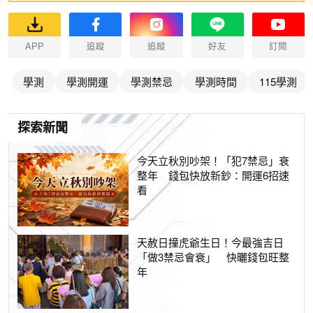
APP
追蹤
追蹤
好友
訂閱
學測
學測開運
學測禁忌
學測時間
115學測
探索新聞
今天立秋別吵架！「犯7禁忌」衰
整年 錢包快放新鈔：開運6招速
看
天赦日撞虎爺生日！今最強吉日
「做3禁忌會衰」 快曬錢包旺整
年