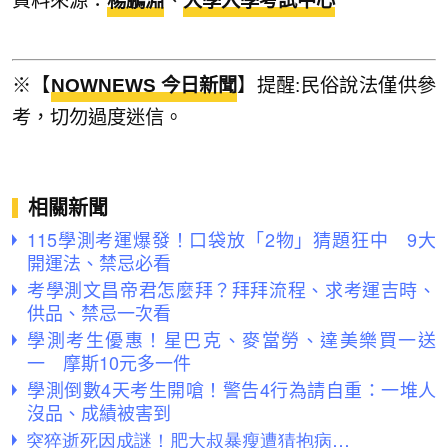
資料來源：
楊鵬淵
、
大學入學考試中心
※【
NOWNEWS 今日新聞
】提醒:民俗說法僅供參
考，切勿過度迷信。
相關新聞
115學測考運爆發！口袋放「2物」猜題狂中 9大
開運法、禁忌必看
考學測文昌帝君怎麼拜？拜拜流程、求考運吉時、
供品、禁忌一次看
學測考生優惠！星巴克、麥當勞、達美樂買一送
一 摩斯10元多一件
學測倒數4天考生開嗆！警告4行為請自重：一堆人
沒品、成績被害到