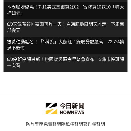
本周咖啡優惠！7-11美式拿鐵買2送2 寄杯買10送10「特大
杯18元」
8/9天氣預報》豪雨再炸一天！白海豚颱風明天才走 下周南
部變天
被黃仁勳點名！「1科系」大翻紅：錄取分數飆高 72.7%讀
過不後悔
8/9停班停課最新！桃園復興區今早緊急宣布 3縣市停班課
一次看
防詐聲明
免責聲明
隱私權聲明
著作權聲明