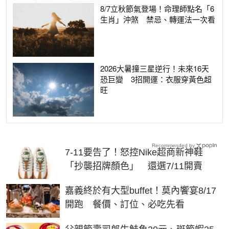
8/7立秋節氣登場！命理師點名「6
生肖」沖煞 禁忌、轉運法一次看
2026大暑撞三星逆行！未來16天
恐巨變 3招開運：衣服穿黃色超
旺
Recommended by
7-11要告了！怒控Nike超商新神鞋
「抄襲招牌顏色」 還選7/11開賣
嘉義終於有大型buffet！莫內饗宴8/17
開跑 餐價、訂位、必吃先看