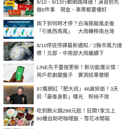
8/10、8/13行動網路降速！演習前先
做6件事 現金、車票都要備好
雨下到何時才停？白海豚颱風走後
「引進西南風」 大雨轉移南台灣
8/10停班停課最新通知／2縣市風力達
標！北部、中南部大雨繼續下
LINE先不要按更新！新功能爆災情：
用戶悲劇變盤子 實測結果傻眼
97萬網紅「肥大叔」46歲猝逝！3天
前「最後身影」曝光 粉絲不捨
吃到飽火鍋288元起！狂開7家北上
60種自助吧咖哩飯、雪花冰開箱