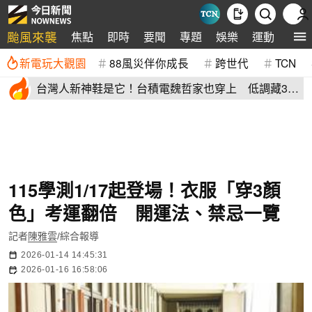
颱風來襲
焦點
即時
要聞
專題
娛樂
運動
全球
新電玩大觀園
88風災伴你成長
跨世代
TCN
台灣人新神鞋是它！台積電魏哲家也穿上 低調藏38
年：超輕水準高
115學測1/17起登場！衣服「穿3顏
色」考運翻倍 開運法、禁忌一覽
記者
陳雅雲
/綜合報導
2026-01-14 14:45:31
2026-01-16 16:58:06