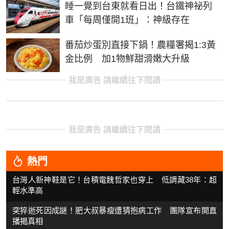
睡一覺到台東就看日出！台鐵神祕列
車「每周僅開1班」：神級存在
番茄炒蛋別直接下鍋！農糧署揭1:3黃
金比例 加1物鮮甜滑嫩大升級
我是廣告 請繼續往下閱讀
我是廣告 請繼續往下閱讀
熱門
台灣人新神鞋是它！台積電魏哲家也穿上 低調藏38年：超
輕水準高
突猝逝死因成謎！肥大叔暴瘦遭猜抱病工作 團隊宣布開直
播揭真相