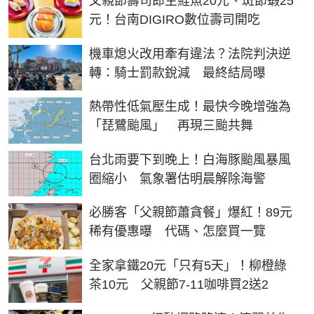
父親節壽司郎生鮭魚20元、斑節蝦25
元！台南DIGIRO數位壽司開吃
機車熄火改用牽有違法？法院判決逆
轉：騎士罰款銳減 最終結局曝
熱帶性低氣壓生成！最快今晚增強為
「琵鷺颱風」 再現三颱共舞
台北雨要下到晚上！白海豚颱風暴風
圈縮小 氣象署估明晨解除海警
必勝客「父親節蕭貪餐」爆紅！89元
稀有優惠曝 代碼、怎麼買一覽
全家拿鐵20元「只有5天」！柳橙綠
茶10元 父親節7-11咖啡買2送2