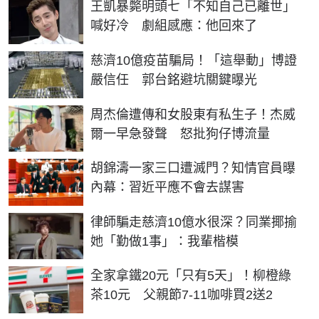
王凱暴斃明頭七「不知自己已離世」
喊好冷 劇組感應：他回來了
慈濟10億疫苗騙局！「這舉動」博證
嚴信任 郭台銘避坑關鍵曝光
周杰倫遭傳和女股東有私生子！杰威
爾一早急發聲 怒批狗仔博流量
胡錦濤一家三口遭滅門？知情官員曝
內幕：習近平應不會去謀害
律師騙走慈濟10億水很深？同業揶揄
她「勤做1事」：我輩楷模
全家拿鐵20元「只有5天」！柳橙綠
茶10元 父親節7-11咖啡買2送2