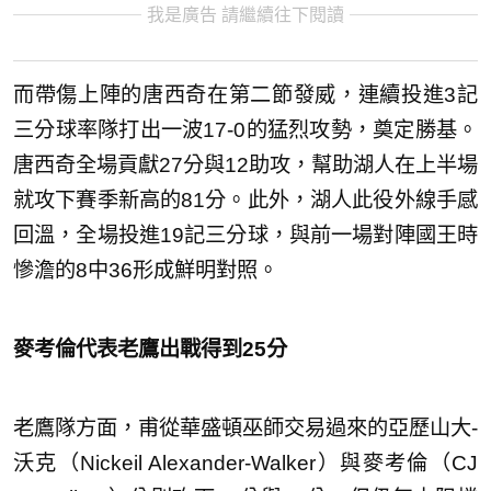
我是廣告 請繼續往下閱讀
而帶傷上陣的唐西奇在第二節發威，連續投進3記
三分球率隊打出一波17-0的猛烈攻勢，奠定勝基。
唐西奇全場貢獻27分與12助攻，幫助湖人在上半場
就攻下賽季新高的81分。此外，湖人此役外線手感
回溫，全場投進19記三分球，與前一場對陣國王時
慘澹的8中36形成鮮明對照。
麥考倫代表老鷹出戰得到25分
老鷹隊方面，甫從華盛頓巫師交易過來的亞歷山大-
沃克（Nickeil Alexander-Walker）與麥考倫（CJ