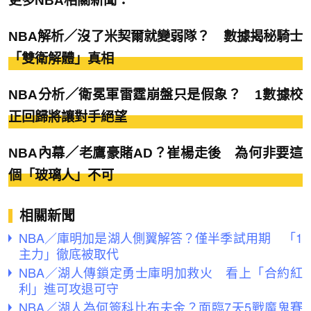
更多NBA相關新聞：
NBA解析／沒了米契爾就變弱隊？ 數據揭秘騎士
「雙衛解體」真相
NBA分析／衛冕軍雷霆崩盤只是假象？ 1數據校
正回歸將讓對手絕望
NBA內幕／老鷹豪賭AD？崔楊走後 為何非要這
個「玻璃人」不可
相關新聞
NBA／庫明加是湖人側翼解答？僅半季試用期 「1
主力」徹底被取代
NBA／湖人傳鎖定勇士庫明加救火 看上「合約紅
利」進可攻退可守
NBA／湖人為何簽科比布夫金？面臨7天5戰魔鬼賽