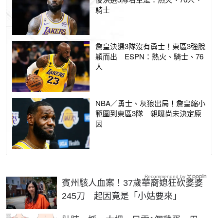
騎士
詹皇決選3隊沒有勇士！東區3強脫
穎而出 ESPN：熱火、騎士、76
人
NBA／勇士、灰狼出局！詹皇縮小
範圍到東區3隊 親曝尚未決定原
因
Recommended by
賓州駭人血案！37歲華裔媳狂砍婆婆
245刀 起因竟是「小姑要來」
PR