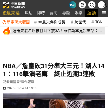
颱風來襲
運動
焦點
即時
要聞
專題
娛樂
全
新電玩大觀園
88風災伴你成長
跨世代
TCN
道奇先發希恩被打到下放3A！羅伯斯罕見說重話：他
太執著投球機制
NBA／詹皇砍31分準大三元！湖人14
1：116擊潰老鷹 終止近期3連敗
記者
黃建霖
/綜合報導
2026-01-14 14:19:35