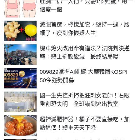
肚腩一抓一大把，只需1個雞蛋，用一
個瘦一個
PR
減肥首選，檸檬加它，堅持一週，腰
細了，瘦到你懷疑人生
機車熄火改用牽有違法？法院判決逆
轉：騎士罰款銳減 最終結局曝
PR
009829掌握AI關鍵 大華韓國KOSPI
50今強勢開募
國一生失控折掃把狂刺女老師！右眼
重創恐失明 全班嚇到逃出教室
PR
超神減肥神器！橘子不要直接吃，加
點這個！體重天天下降