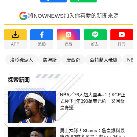
將NOWNEWS加入你喜愛的新聞來源
APP
追蹤
追蹤
好友
訂閱
洛杉磯湖人
詹姆斯
唐西奇
亞特蘭大老鷹
NBA
探索新聞
NBA／76人超大團再+1！KCP正
式簽下1年390萬美元約 又回詹
皇身邊
勇士掉隊！Shams：詹皇爆料最
後決選3隊名單是：熱火、76人、