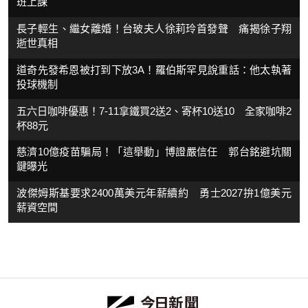
班上課
長子輕生、繼女離婚！台玻夫人徐莉玲首發聲 痛揭徐子翔
逝世真相
道奇先發希恩被打到下放3A！羅伯斯罕見說重話：他太執著
投球機制
五六日咖啡優惠！7-11拿鐵買2送2、寄杯10送10 全家咖啡2
杯88元
慈濟10億疫苗騙局！「這舉動」博證嚴信任 郭台銘避坑關
鍵曝光
波傑姆斯基要求2400萬美元年薪續約 勇士2027拚1億美元
薪資空間