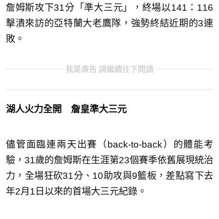
詹姆斯攻下31分「準大三元」，終場以141：116
擊潰來訪的亞特蘭大老鷹隊，強勢終結近期的3連
敗。
我是廣告 請繼續往下閱讀
湖人火力全開 詹皇準大三元
儘管面臨連兩天出賽（back-to-back）的體能考
驗，31歲的詹姆斯在生涯第23個賽季依舊展現統治
力，全場狂砍31分、10助攻與9籃板，差點寫下去
年2月1日以來的首場大三元紀錄。