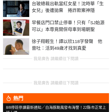
台玻總裁出軌當紅女星！沈時華「生
女兒」後遭拋棄 捲詐欺案神隱
早餐店門口禁止停車！只有「SJ始源
可以」本尊竟開保母車到場朝聖
徐子翔輕生！譚以欣118字發聲 他
曾吐：活到49歲才找到真愛
我是廣告 請繼續往下閱讀
我是廣告 請繼續往下閱讀
熱門
8/8停班停課最新通知／白海豚颱風發布海警！22縣市正常上