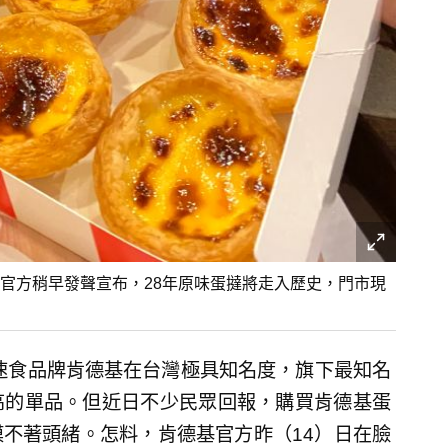
官方稍早發聲宣布，28年原味蛋撻將走入歷史，門市現
速食品牌肯德基在台灣極具知名度，旗下最知名
高的單品。但近日不少民眾回報，購買肯德基蛋
不著頭緒。怎料，肯德基官方昨（14）日在臉