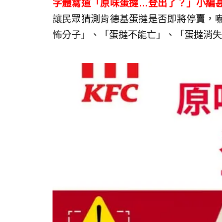
字體寫道「原味蛋撻…登出了？​」小編
讓民眾猜測肯德基蛋撻是否即將停賣，嚇
怖分子」、「蛋撻不能亡」、「蛋撻消失