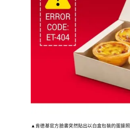
▲肯德基官方臉書突然貼出以白盒包裝的蛋撻照