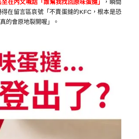
甚至在內文喊話「誰幫我找回原味蛋撻」
，瞬間
得在留言區哀號「不賣蛋撻的KFC，根本是恐
真的會原地裂開喔」。