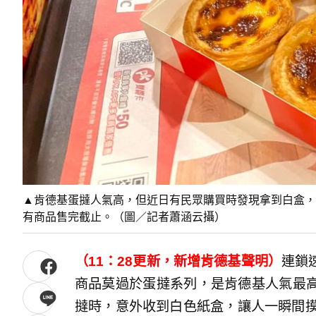
▲肯德基蛋撻人氣高，但近日有民眾購買時發現拿到白盒，
有商品售完截止。（圖／記者蕭涵云攝）
（11：28更新，新增肯德基聲明）
連鎖
商品莫過於蛋撻系列，是肯德基人氣最
撻時，意外收到白色紙盒，讓人一瞬間摸