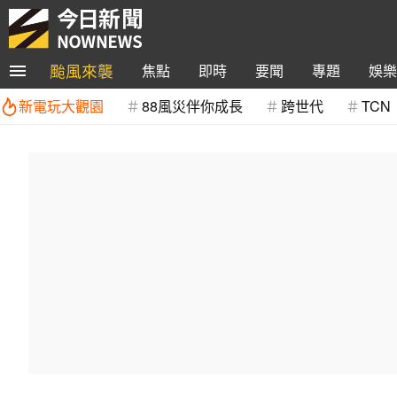
颱風來襲
焦點
即時
要聞
專題
娛樂
新電玩大觀園
88風災伴你成長
跨世代
TCN