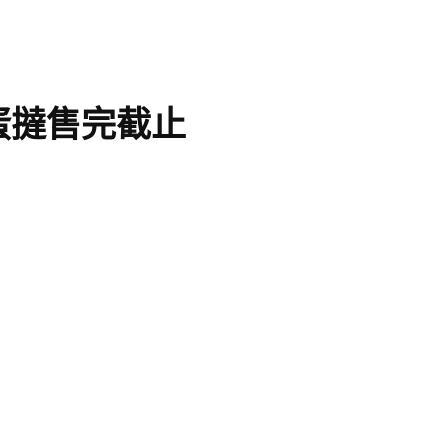
蛋撻售完截止