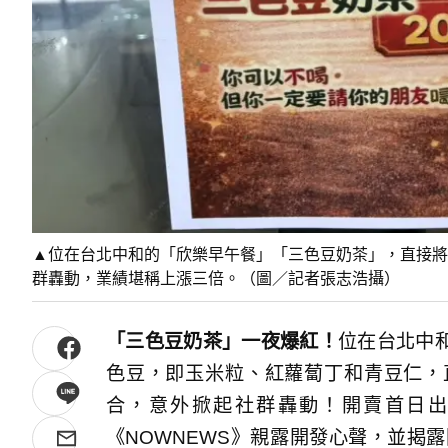
▲位在台北中和的「欣樂早午餐」「三色豆奶茶」，直接將
群轟動，業績堪稱上漲三倍。（圖／記者張志浩攝）
「
三
色
豆
奶茶」一夜爆紅！
位在台北中
色豆，即玉米粒、紅蘿蔔丁和青豆仁，
合，意外掀起社群轟動！開賣首日出
《NOWNEWS》親露開發心聲，並揭