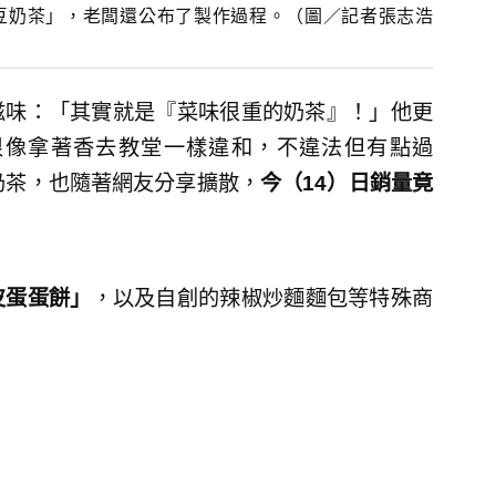
豆奶茶」，老闆還公布了製作過程。（圖／記者張志浩
滋味：「其實就是『菜味很重的奶茶』！」他更
很像拿著香去教堂一樣違和，不違法但有點過
奶茶，也隨著網友分享擴散，
今（
14
）日銷量竟
皮蛋蛋餅」
，以及自創的辣椒炒麵麵包等特殊商