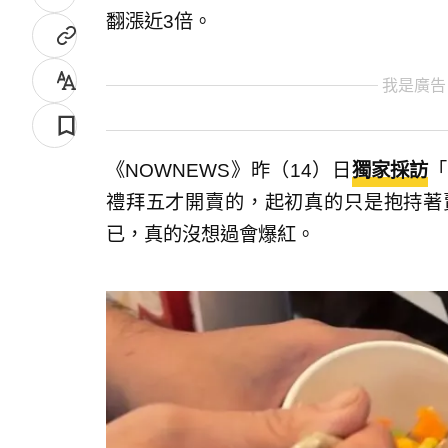
翻漲近3倍。
我是廣告
《NOWNEWS》昨（14）日
獨家採訪
「
禮拜五才開賣的，起初真的只是抱持著
已，真的沒想過會爆紅。