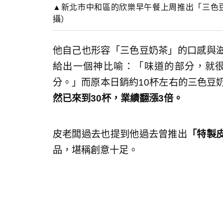
▲新北市中和區的欣樂早午餐上周推出「三色
攝）
他自己也形容「三色豆奶茶」的口感與
給出一個神比喻：「味道的部分，就
分。」而原本日銷約10杯左右的三色豆
然已來到
30
杯，業績翻漲
3
倍。
皮老闆過去也提到他過去曾推出
「特製
品，堪稱創意十足。