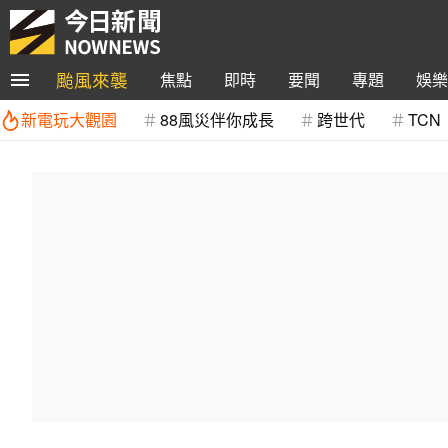
颱風來襲
焦點
即時
要聞
專題
娛樂
新電玩大觀園
88風災伴你成長
跨世代
TCN