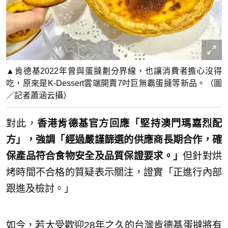
▲肯德基2022年曾與蛋撻劃分界線，也讓消費者擔心沒得
吃，原來是K-Dessert雲端開賣7吋巨無霸蛋撻等新品。（圖
／記者蕭涵云攝）
對此，
香港肯德基官方回應「堅持澳門瑪嘉烈配
方」，強調「經過嚴謹篩選的供應商長期合作，確
保產品符合食物安全及品質保證要求。」
但針對烘
烤時間不合格的質疑表示關注，證實「正進行內部
跟進及檢討。」
如今，若大受歡迎28年之久的台灣肯德基蛋撻將有