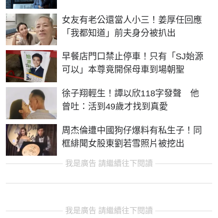
女友有老公還當人小三！姜厚任回應
「我都知道」前夫身分被扒出
早餐店門口禁止停車！只有「SJ始源
可以」本尊竟開保母車到場朝聖
徐子翔輕生！譚以欣118字發聲 他
曾吐：活到49歲才找到真愛
周杰倫遭中國狗仔爆料有私生子！同
框緋聞女股東劉若雪照片被挖出
我是廣告 請繼續往下閱讀
我是廣告 請繼續往下閱讀