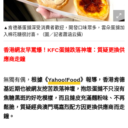
▲肯德基蛋撻深受消費者歡迎，開發口味眾多，雲朵蛋撻加
入棉花糖很討喜。（圖／記者蕭涵云攝）
香港網友早罵爆！KFC蛋撻跌落神壇：質疑更換供
應商走鐘
無獨有偶，
根據《
Yahoo!Food
》報導，香港肯德
基近期也被網友挖苦跌落神壇，抱怨蛋撻不只沒有
焦糖黑斑的好吃模樣，而且撻皮充滿麵粉味、不再
鬆脆，質疑經典澳門瑪嘉烈配方因更換供應商而走
鐘。