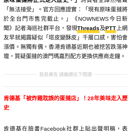
原味蛋撻將正式走入歷史，」
消費者全譁然嗆聲
「無法接受」。官方回應證實：「現有原味蛋撻將
於全台門市售完截止。」《NOWNEWS今日新
聞》記者海巡社群平台，發現
Threads
及
PTT
上網
友早就揭露疑似「塔皮變酥皮」千層口感，害怕會
漲價。無獨有偶，香港肯德基近期也被挖苦跌落神
壇，質疑蛋撻的澳門瑪嘉烈配方更換供應商走鐘。
我是廣告 請繼續往下閱讀
肯德基「被炸雞耽誤的蛋撻店」！28年美味走入歷
史
肯德基在臉書Facebook社群上貼出聲明稿，表