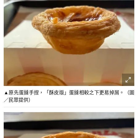
▲原先蛋撻手捏，「酥皮版」蛋撻相較之下更易掉屑。（圖
／民眾提供）