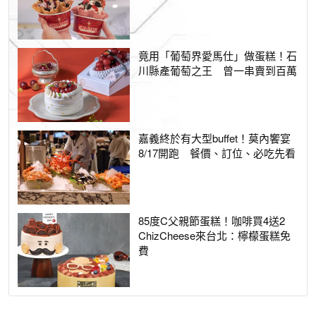
竟用「葡萄界愛馬仕」做蛋糕！石
川縣產葡萄之王 曾一串賣到百萬
嘉義終於有大型buffet！莫內饗宴
8/17開跑 餐價、訂位、必吃先看
85度C父親節蛋糕！咖啡買4送2
ChizCheese來台北：檸檬蛋糕免
費