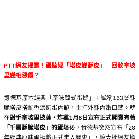
PTT網友揭露！蛋撻疑「塔皮變酥皮」 回敬拿坡
里變相漲價？
肯德基原本經典「原味葡式蛋撻」，號稱163層酥
脆塔皮搭配香濃奶蛋內餡，主打外酥內嫩口感。就
在
對手拿坡里披薩・炸雞1月8日宣布正式開賣有著
「千層酥脆塔皮」的蛋塔
後，肯德基突然宣布「28
年經典原味蛋撻將正式走入歷史」，讓大批網友擔