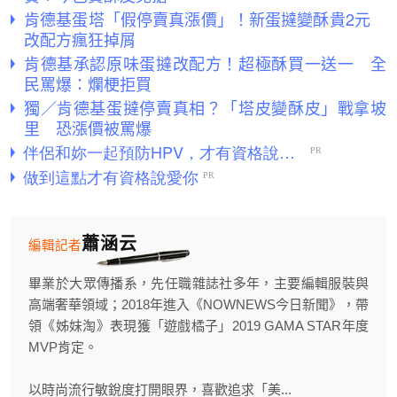
肯德基蛋塔「假停賣真漲價」！新蛋撻變酥貴2元
改配方瘋狂掉屑
肯德基承認原味蛋撻改配方！超極酥買一送一 全
民罵爆：爛梗拒買
獨／肯德基蛋撻停賣真相？「塔皮變酥皮」戰拿坡
里 恐漲價被罵爆
蕭涵云
編輯記者
畢業於大眾傳播系，先任職雜誌社多年，主要編輯服裝與
高端奢華領域；2018年進入《NOWNEWS今日新聞》，帶
領《姊妹淘》表現獲「遊戲橘子」2019 GAMA STAR年度
MVP肯定。
以時尚流行敏銳度打開眼界，喜歡追求「美...