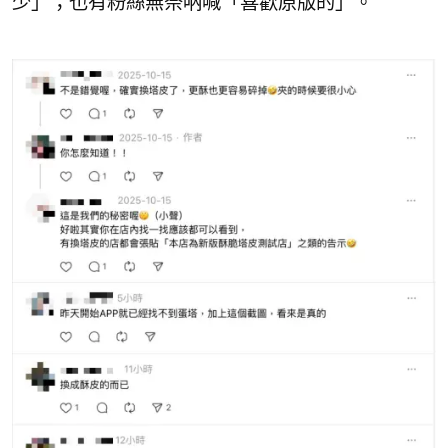
少」；也有粉絲無奈吶喊「喜歡原版的」。