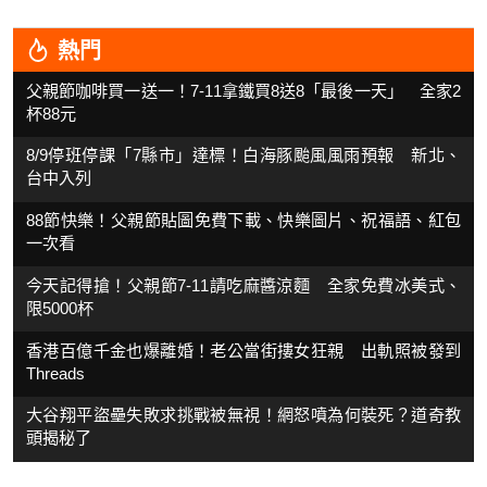
熱門
父親節咖啡買一送一！7-11拿鐵買8送8「最後一天」 全家2
杯88元
8/9停班停課「7縣市」達標！白海豚颱風風雨預報 新北、
台中入列
88節快樂！父親節貼圖免費下載、快樂圖片、祝福語、紅包
一次看
今天記得搶！父親節7-11請吃麻醬涼麵 全家免費冰美式、
限5000杯
香港百億千金也爆離婚！老公當街摟女狂親 出軌照被發到
Threads
大谷翔平盜壘失敗求挑戰被無視！網怒噴為何裝死？道奇教
頭揭秘了