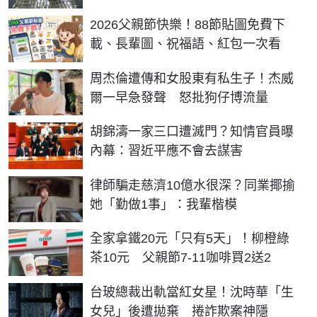
2026父親節快樂！88節貼圖免費下
載、長輩圖、祝福語、紅包一次看
周杰倫遭傳和女股東有私生子！杰威
爾一早急發聲 怒批狗仔博流量
胡錦濤一家三口遭滅門？知情官員曝
內幕：習近平應不會去謀害
律師騙走慈濟10億水很深？同業揶揄
她「勤做1事」：我輩楷模
全家拿鐵20元「只有5天」！柳橙綠
茶10元 父親節7-11咖啡買2送2
台玻總裁出軌當紅女星！沈時華「生
女兒」後遭拋棄 捲詐欺案神隱