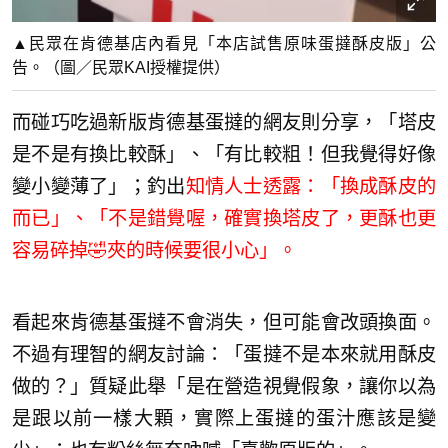
▲民眾在肯德基店內看見「本店試售原味蛋撻酥皮版」公
告。（圖／民眾KAI授權提供）
而碰巧吃過新版肯德基蛋撻的網友則分享，「塔皮
是不是有換比較酥」、「有比較粗！但我覺得好像
變小變薄了」；釣出
知情人士透露：「換成酥皮的
而已」、「不是錯覺喔，確實換塔皮了，更酥也更
容易碎掉🤣夾的時候要很小心」。
看起來肯德基蛋撻不會消失，但可能會改頭換面。
不過有理智的網友討論：「蛋撻不是本來就用酥皮
做的？」質疑此舉「是在營造視覺假象，讓你以為
是跟以前一樣大顆，實際上蛋撻的蛋汁應該是變