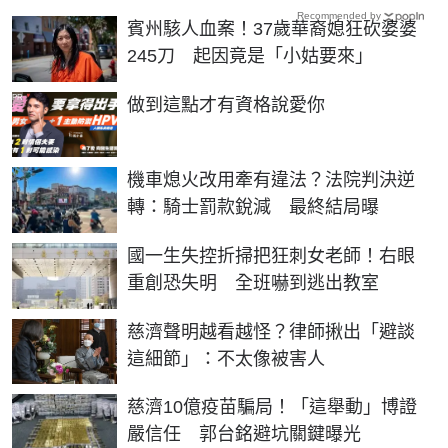
Recommended by
賓州駭人血案！37歲華裔媳狂砍婆婆
245刀 起因竟是「小姑要來」
PR
做到這點才有資格說愛你
機車熄火改用牽有違法？法院判決逆
轉：騎士罰款銳減 最終結局曝
國一生失控折掃把狂刺女老師！右眼
重創恐失明 全班嚇到逃出教室
慈濟聲明越看越怪？律師揪出「避談
這細節」：不太像被害人
慈濟10億疫苗騙局！「這舉動」博證
嚴信任 郭台銘避坑關鍵曝光