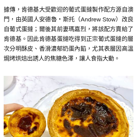
據傳，肯德基大受歡迎的葡式蛋撻製作配方源自澳
門，由英國人安德魯・斯托（Andrew Stow）改良
自葡式蛋撻；爾後其前妻瑪嘉烈，將該配方賣給了
肯德基。因此肯德基蛋撻吃得到正宗葡式蛋撻的層
次分明酥皮、香滑濃郁奶蛋內餡，尤其表層因高溫
焗烤烘焙出誘人的焦糖色澤，讓人食指大動。