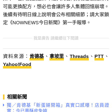
可能更換配方，想必也會讓許多人集體回憶崩壞。
後續有待明日線上說明會公布相關細節；請大家鎖
定《NOWNEWS今日新聞》第一手報導。
我是廣告 請繼續往下閱讀
資料來源：
肯德基
、
拿坡里
、
Threads
、
PTT
、
Yahoo!Food
相關新聞
獨／肯德基「新蛋撻開箱」真實口感曝！店員證
實：今已賣酥皮免搶