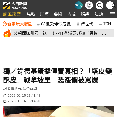
颱風來襲
焦點
即時
要聞
專題
娛樂
運動
全球
新電玩大觀園
88風災伴你成長
跨世代
TCN
父親節咖啡買一送一！7-11拿鐵買8送8「最後一
天」 全家2杯88元
獨／肯德基蛋撻停賣真相？「塔皮變
酥皮」戰拿坡里 恐漲價被罵爆
記者
蕭涵云
/綜合報導
2026-01-15 13:41:43
2026-01-16 13:14:20