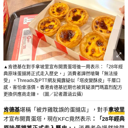
▲肯德基在對手拿坡里宣布開賣蛋塔後一周表示：「28年經
典原味蛋撻將正式走入歷史，」消費者譁然嗆聲「無法接
受」。Threads及PTT網友揭露疑似「塔皮變酥皮」千層口
感，害怕會漲價。香港肯德基近期也被質疑澳門瑪嘉烈配方
更換供應商走鐘。（圖／記者蕭涵云攝）
肯德基
堪稱「被炸雞耽誤的蛋撻店」，對手
拿坡里
才宣布開賣蛋塔，現在KFC竟然表示
：「28年經典