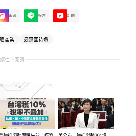
追蹤
好友
訂閱
體產業
最惠國待遇
繼續往下閱讀
美強迫勞動關稅生效！經濟
美公布「強迫勞動301調