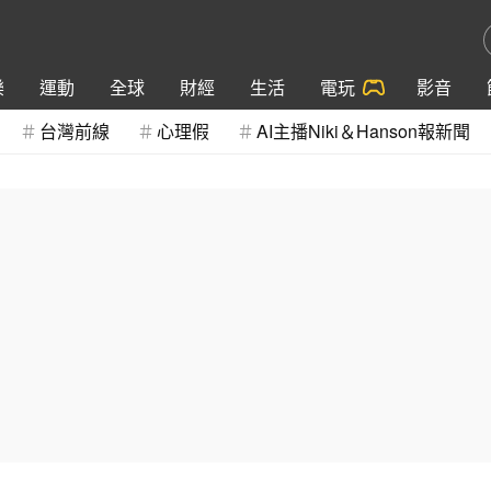
樂
運動
全球
財經
生活
電玩
影音
台灣前線
心理假
AI主播Niki＆Hanson報新聞