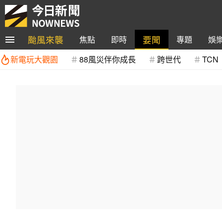
颱風來襲
要聞
焦點
即時
專題
娛
新電玩大觀園
88風災伴你成長
跨世代
TCN