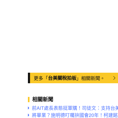
更多「
台美關稅拍板
」相關新聞。
相關新聞
前AIT處長表態挺軍購！司徒文：支持台
將畢業？施明德叮囑拚國會20年！柯建