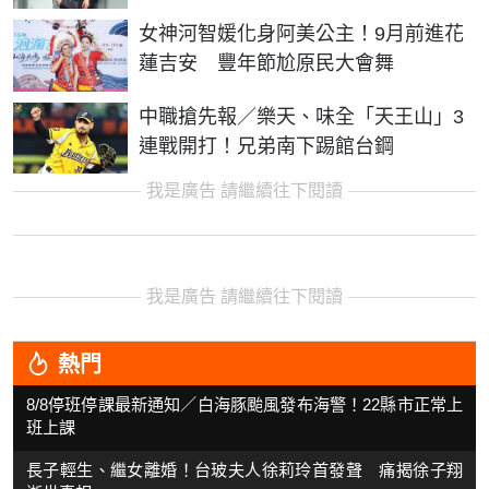
女神河智媛化身阿美公主！9月前進花
蓮吉安 豐年節尬原民大會舞
中職搶先報／樂天、味全「天王山」3
連戰開打！兄弟南下踢館台鋼
我是廣告 請繼續往下閱讀
我是廣告 請繼續往下閱讀
熱門
8/8停班停課最新通知／白海豚颱風發布海警！22縣市正常上
班上課
長子輕生、繼女離婚！台玻夫人徐莉玲首發聲 痛揭徐子翔