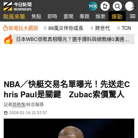
颱風來襲
運動
焦點
即時
要聞
專題
娛樂
全
新電玩大觀園
88風災伴你成長
跨世代
TCN
日本WBC慘敗真相曝光？選手爆料與總教練0溝通
連大谷翔平都吐槽
NBA／快艇交易名單曝光！先送走C
hris Paul是關鍵 Zubac索價驚人
記者
路皓惟
/綜合報導
2026-01-16 11:52:57