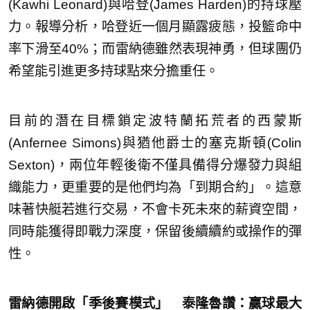
(Kawhi Leonard)與哈登(James Harden)的持球壓
力。報導分析，哈登近一個月顯露疲態，投籃命中
率下滑至40%；而雷納德雖然表現神勇，但球團仍
希望能引進更多持球點來分擔重任。
目前的潛在目標鎖定波特蘭拓荒者的西蒙斯
(Anfernee Simons)與猶他爵士的塞克斯頓(Colin
Sexton)，兩位年輕後衛不僅具備得分爆發力與組
織能力，更重要的是他們均為「到期合約」。這意
味著快艇若進行交易，不會卡死未來的薪資空間，
同時能獲得即戰力深度，保留後續續約或操作的彈
性。
雷納德開啟「季後賽模式」 泰隆魯讚：贏球最大