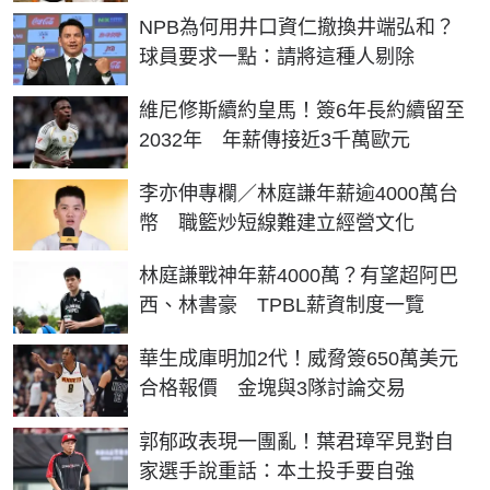
NPB為何用井口資仁撤換井端弘和？
球員要求一點：請將這種人剔除
維尼修斯續約皇馬！簽6年長約續留至
2032年 年薪傳接近3千萬歐元
李亦伸專欄／林庭謙年薪逾4000萬台
幣 職籃炒短線難建立經營文化
林庭謙戰神年薪4000萬？有望超阿巴
西、林書豪 TPBL薪資制度一覽
華生成庫明加2代！威脅簽650萬美元
合格報價 金塊與3隊討論交易
郭郁政表現一團亂！葉君璋罕見對自
家選手說重話：本土投手要自強