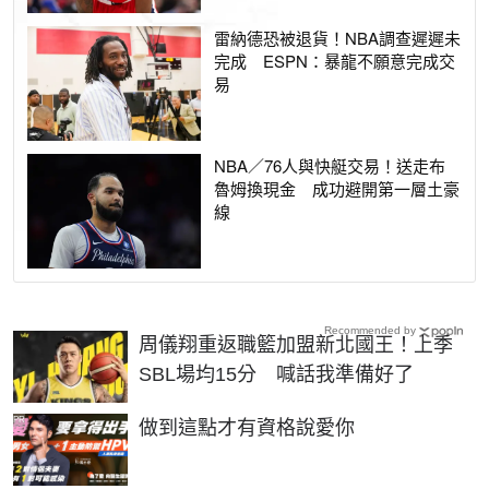
雷納德恐被退貨！NBA調查遲遲未
完成 ESPN：暴龍不願意完成交
易
NBA／76人與快艇交易！送走布
魯姆換現金 成功避開第一層土豪
線
Recommended by
周儀翔重返職籃加盟新北國王！上季
SBL場均15分 喊話我準備好了
PR
做到這點才有資格說愛你