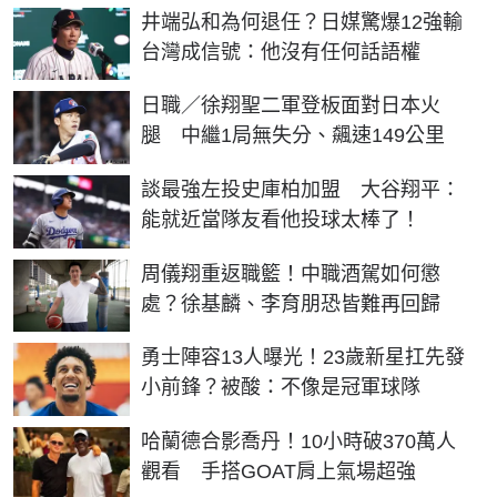
井端弘和為何退任？日媒驚爆12強輸
台灣成信號：他沒有任何話語權
日職／徐翔聖二軍登板面對日本火
腿 中繼1局無失分、飆速149公里
談最強左投史庫柏加盟 大谷翔平：
能就近當隊友看他投球太棒了！
周儀翔重返職籃！中職酒駕如何懲
處？徐基麟、李育朋恐皆難再回歸
勇士陣容13人曝光！23歲新星扛先發
小前鋒？被酸：不像是冠軍球隊
哈蘭德合影喬丹！10小時破370萬人
觀看 手搭GOAT肩上氣場超強