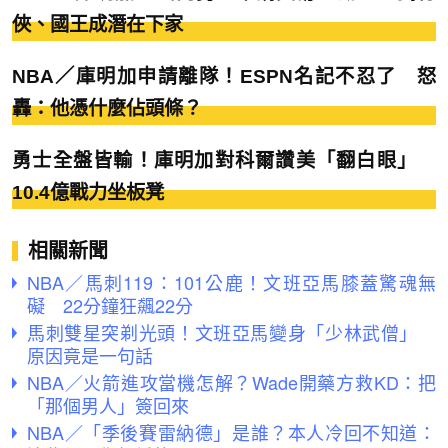
俠、國王成潛在下家
NBA／庫明加申請離隊！ESPN名記不忍了 怒
轟：他憑什麼佔頭條？
勇士全盤皆輸！庫明加對科爾讚美「翻白眼」
10.4億戰力坐板凳
相關新聞
NBA／馬刺119：101公鹿！文班亞馬膝蓋驚魂無
礙 22分鐘狂飆22分
馬刺雙星突剃光頭！文班亞馬變身「少林武僧」
原因竟是一句話
NBA／火箭進攻當機怎解？Wade開藥方救KD：把
「那個男人」簽回來
NBA／「季後賽雷納德」是誰？本人冷回不知道：