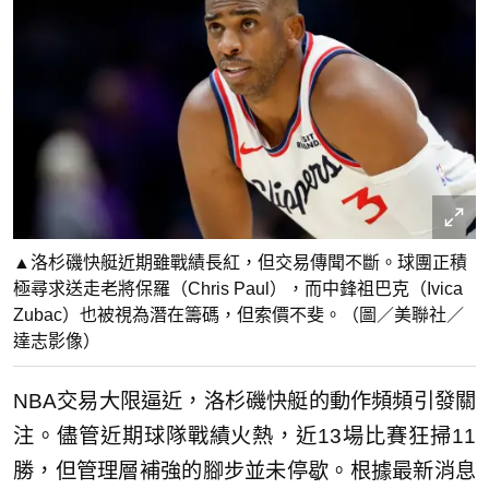
▲洛杉磯快艇近期雖戰績長紅，但交易傳聞不斷。球團正積
極尋求送走老將保羅（Chris Paul），而中鋒祖巴克（Ivica
Zubac）也被視為潛在籌碼，但索價不斐。（圖／美聯社／
達志影像）
NBA交易大限逼近，洛杉磯快艇的動作頻頻引發關
注。儘管近期球隊戰績火熱，近13場比賽狂掃11
勝，但管理層補強的腳步並未停歇。根據最新消息