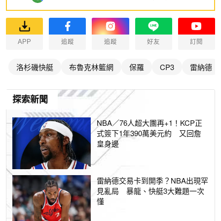
APP
追蹤
追蹤
好友
訂閱
洛杉磯快艇
布魯克林籃網
保羅
CP3
雷納德
探索新聞
NBA／76人超大團再+1！KCP正
式簽下1年390萬美元約 又回詹
皇身邊
雷納德交易卡到開季？NBA出現罕
見亂局 暴龍、快艇3大難題一次
懂