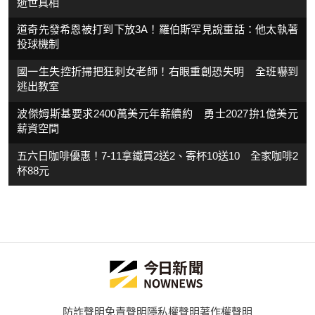
逝世真相
道奇先發希恩被打到下放3A！羅伯斯罕見說重話：他太執著
投球機制
國一生失控折掃把狂刺女老師！右眼重創恐失明 全班嚇到
逃出教室
波傑姆斯基要求2400萬美元年薪續約 勇士2027拚1億美元
薪資空間
五六日咖啡優惠！7-11拿鐵買2送2、寄杯10送10 全家咖啡2
杯88元
防詐聲明
免責聲明
隱私權聲明
著作權聲明