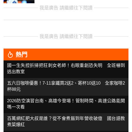
我是廣告 請繼續往下閱讀
我是廣告 請繼續往下閱讀
熱門
國一生失控折掃把狂刺女老師！右眼重創恐失明 全班嚇到
逃出教室
五六日咖啡優惠！7-11拿鐵買2送2、寄杯10送10 全家咖啡2
杯88元
2026防空演習台南、高雄今登場！管制時間、高速公路能開
嗎一次看
百萬網紅肥大叔是誰？從不會煮飯到年營收破億 國台語教
煮菜爆紅