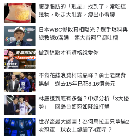
PR
腹部脂肪的「剋星」找到了，常吃這
幾物，吃走大肚囊，瘦出小蠻腰
日本WBC慘敗真相曝光？選手爆料與
總教練0溝通 連大谷翔平都吐槽
PR
做到這點才有資格說愛你
不肯花錢浪費柯瑞巔峰？勇士老闆背
黑鍋 過去15年已花8.16億美元
林庭謙到底有多強？中媒分析「3大優
勢」 回歸台籃宛如降維打擊
世界盃最大謎團！為何烏拉圭只拿過2
次冠軍 球衣上卻繡了4顆星？