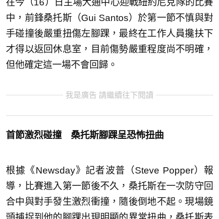
在今（16）日主場大通中心迎戰紐約尼克隊的比賽
中，前鋒桑托斯（Gui Santos）於第一節不慎與對
手碰撞後嚴重扭傷左腳踝，最終在工作人員攙扶下
才得以返回休息室，目前傷勢嚴重程度尚不明確，
但他確定這一場不會回歸。
我是廣告 請繼續往下閱讀
首節激烈碰撞 桑托斯腳踝呈恐怖扭曲
根據《Newsday》記者波普（Steve Popper）報
導，比賽進入第一節後不久，桑托斯在一次防守回
合中與對手發生激烈衝撞，隨後倒地不起。現場鏡
頭捕捉到他的腳踝出現明顯的異常扭曲，桑托斯表