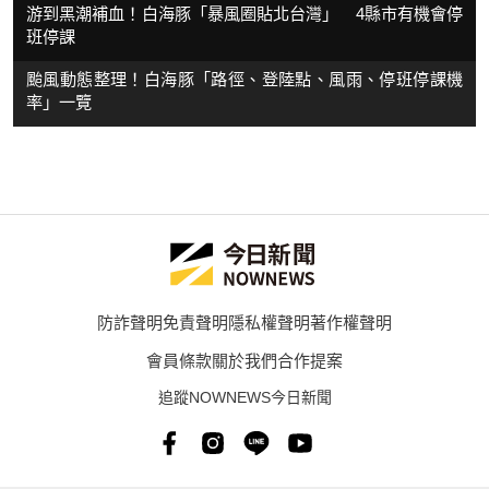
游到黑潮補血！白海豚「暴風圈貼北台灣」 4縣市有機會停
班停課
颱風動態整理！白海豚「路徑、登陸點、風雨、停班停課機
率」一覽
防詐聲明
免責聲明
隱私權聲明
著作權聲明
會員條款
關於我們
合作提案
追蹤NOWNEWS今日新聞