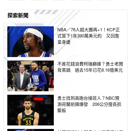
探索新聞
NBA／76人超大團再+1！KCP正
式簽下1年390萬美元約 又回詹
皇身邊
不肯花錢浪費柯瑞巔峰？勇士老闆
背黑鍋 過去15年已花8.16億美元
勇士找到高砲台接班人？NBC預
測荷蘭前鋒爆發 206公分擅長抓
籃板