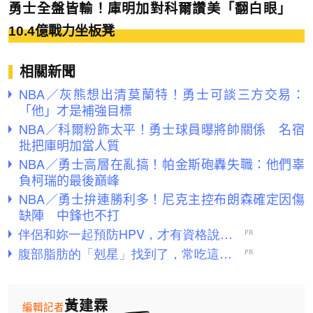
勇士全盤皆輸！庫明加對科爾讚美「翻白眼」
10.4億戰力坐板凳
相關新聞
NBA／灰熊想出清莫蘭特！勇士可談三方交易：
「他」才是補強目標
NBA／科爾粉飾太平！勇士球員曝將帥關係 名宿
批把庫明加當人質
NBA／勇士高層在亂搞！帕金斯砲轟失職：他們辜
負柯瑞的最後巔峰
NBA／勇士拚連勝利多！尼克主控布朗森確定因傷
缺陣 中鋒也不打
黃建霖
編輯記者