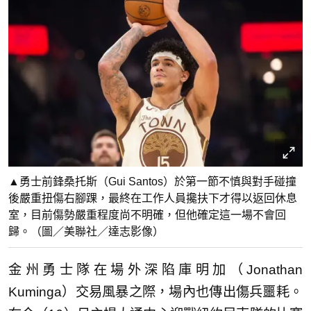
▲勇士前鋒桑托斯（Gui Santos）於第一節不慎與對手碰撞
後嚴重扭傷右腳踝，最終在工作人員攙扶下才得以返回休息
室，目前傷勢嚴重程度尚不明確，但他確定這一場不會回
歸。（圖／美聯社／達志影像）
金州勇士隊在場外深陷庫明加（Jonathan
Kuminga）交易風暴之際，場內也傳出傷兵噩耗。