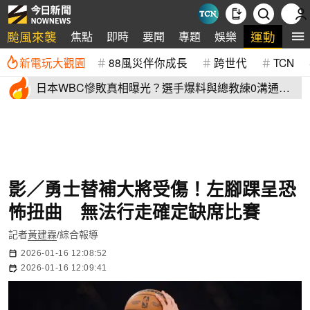
颱風來襲
運動
焦點
即時
要聞
專題
娛樂
全
新電玩大觀園
88風災伴你成長
跨世代
TCN
日本WBC慘敗真相曝光？選手爆料與總教練0溝通
連大谷翔平都吐槽
影／勇士替補大將受傷！左腳踝呈恐
怖扭曲 無法行走確定缺席比賽
記者
黃建霖
/綜合報導
2026-01-16 12:08:52
2026-01-16 12:09:41