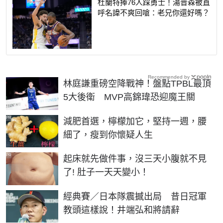
杜蘭特捧76人踩勇士！湯普森被直
呼名諱不爽回嗆：老兄你還好嗎？
Recommended by
林庭謙重磅空降戰神！盤點TPBL最頂
5大後衛 MVP高錦瑋恐迎魔王關
PR
減肥首選，檸檬加它，堅持一週，腰
細了，瘦到你懷疑人生
PR
起床就先做件事，沒三天小腹就不見
了! 肚子一天天變小！
經典賽／日本隊震撼出局 昔日冠軍
教頭這樣說！井端弘和將請辭