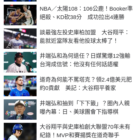
NBA／太陽108：106公鹿！Booker準
絕殺、KD砍38分 成功拉出4連勝
談最強左投史庫柏加盟 大谷翔平：
能就近當隊友看他投球太棒了！
井端弘和為何退任？日媒驚爆12強輸
台灣成信號：他沒有任何話語權
道奇為何能不罵塔克？領2.4億美元肥
約0貢獻 美記：大谷翔平養家
井端弘和抽到「下下籤」？圈內人親
曝內幕：日、美球團會下指導棋
大谷翔平與史庫柏創大聯盟70年未有
紀錄！MVP和賽揚獎在道奇聯手