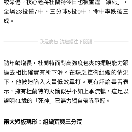
致命傷。核心老將杜蘭特今日也被雷霆「鎖死」，
全場23投僅7中、三分球5投0中，命中率跌破三
成。
我是廣告 請繼續往下閱讀
隨年齡增長，杜蘭特面對高強度包夾的擺脫能力跟
過去相比確實有所下滑。在缺乏控衛組織的情況
下，他被迫陷入大量低效單打。更有評論毒舌表
示，擁有杜蘭特的火箭似乎不如上季流暢，這足以
證明41歲的「死神」已無力獨自帶隊爭冠。
兩大短板現形：組織荒與三分荒