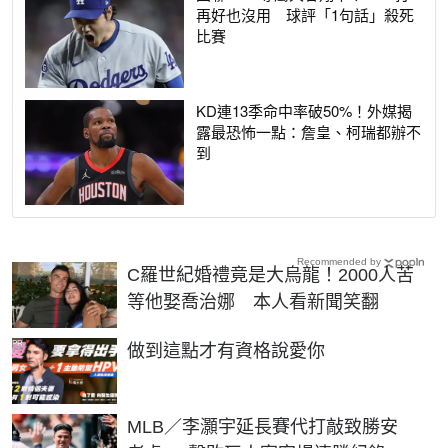
再好也沒用 球評「1句話」殺死
比賽
KD連13季命中率破50%！外媒揭
露最恐怖一點：詹皇、柯瑞都辦不
到
Recommended by
C羅世紀婚禮竟是大烏龍！2000人苦
等他娶喬治娜 本人看新聞笑翻
PR
做到這點才有資格說愛你
MLB／李灝宇延長賽代打敲致勝安