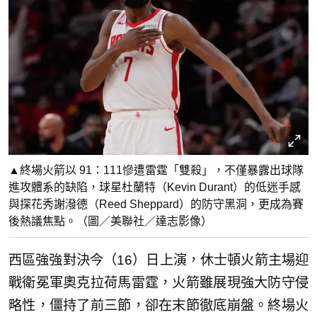
▲終場火箭以 91：111慘遭雷霆「雙殺」，不僅暴露出球隊
進攻體系的缺陷，球星杜蘭特（Kevin Durant）的低迷手感
與探花秀謝潑德（Reed Sheppard）的防守黑洞，更成為賽
後熱議焦點。（圖／美聯社／達志影像）
西區強強對決今（16）日上演，休士頓火箭主場迎
戰衛冕軍奧克拉荷馬雷霆，火箭雖展現強大防守侵
略性，僵持了前三節，卻在末節徹底崩盤。終場火