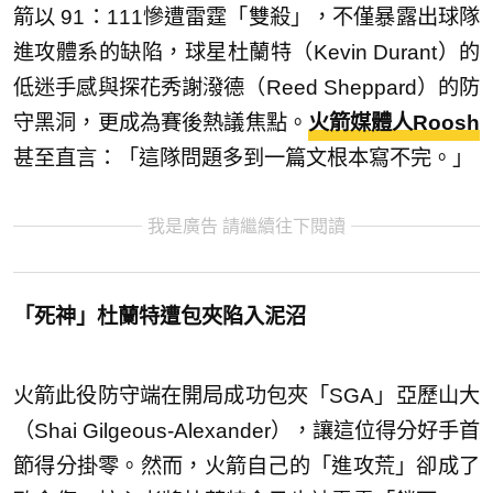
箭以 91：111慘遭雷霆「雙殺」，不僅暴露出球隊
進攻體系的缺陷，球星杜蘭特（Kevin Durant）的
低迷手感與探花秀謝潑德（Reed Sheppard）的防
守黑洞，更成為賽後熱議焦點。
火箭媒體人Roosh
甚至直言：「這隊問題多到一篇文根本寫不完。」
我是廣告 請繼續往下閱讀
「死神」杜蘭特遭包夾陷入泥沼
火箭此役防守端在開局成功包夾「SGA」亞歷山大
（Shai Gilgeous-Alexander），讓這位得分好手首
節得分掛零。然而，火箭自己的「進攻荒」卻成了