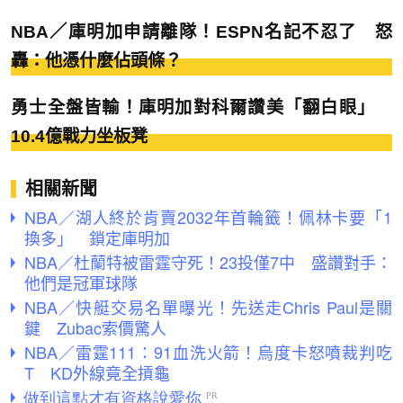
NBA／庫明加申請離隊！ESPN名記不忍了 怒
轟：他憑什麼佔頭條？
勇士全盤皆輸！庫明加對科爾讚美「翻白眼」
10.4億戰力坐板凳
相關新聞
NBA／湖人終於肯賣2032年首輪籤！佩林卡要「1
換多」 鎖定庫明加
NBA／杜蘭特被雷霆守死！23投僅7中 盛讚對手：
他們是冠軍球隊
NBA／快艇交易名單曝光！先送走Chris Paul是關
鍵 Zubac索價驚人
NBA／雷霆111：91血洗火箭！烏度卡怒噴裁判吃
T KD外線竟全摃龜