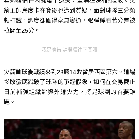
霍姆格倫在內線隻手遮天，全場狂送4記阻攻。火
箭主帥烏度卡在賽後也遭到質疑，面對球隊三分頻
頻打鐵，調度卻顯得毫無變通，眼睜睜看著分差被
拉開至25分。
我是廣告 請繼續往下閱讀
火箭輸球後戰績來到23勝14敗暫居西區第六。這場
慘敗徹底戳破了球隊的爭冠假象，如何在交易截止
日前補強組織點與外線火力，將是球團的首要難
題。