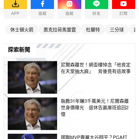
APP
追蹤
追蹤
好友
訂閱
休士頓火箭
奧克拉荷馬雷霆
杜蘭特
三分球
謝
探索新聞
尼爾森離世！網歪樓悼念「他肯定
在天堂抽大麻」 背後竟有這故事
執教31年賺3千萬美元！尼爾森離
世身價曝光 退休告贏庫班追回2
億
國聯MVP專屬大谷翔平？PCA打