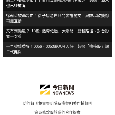
騎士不要庫明加了！預計改簽NBA前MVP威少 美媒：湖人
也已經攤牌
徐莉玲被轟冷血！徐子翔過世只問喪禮開支 與譚以欣婆媳
再無互動
又有新颱風？「3颱+熱帶低壓」大爆發 最新路徑、對台影
響一次看
一早被錢香醒！0056、0050股息今入帳 超過「這持股」課
二代健保
防詐聲明
免責聲明
隱私權聲明
著作權聲明
會員條款
關於我們
合作提案