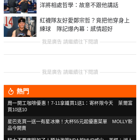
洋將相處哲學：故意不跟他講話
紅襪隊友好愛鄭宗哲？竟把他穿身上
練球 隊記爆內幕：感情超好
我是廣告 請繼續往下閱讀
我是廣告 請繼續往下閱讀
熱門
周一開工咖啡優惠！7-11拿鐵買1送1：寄杯限今天 萊爾富
買10送10
星巴克買一送一有星冰樂！大杯55元起優惠菜單 MOLLY新
品今開賣