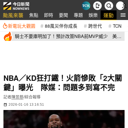
颱風來襲
運動
焦點
即時
要聞
專題
娛樂
全
新電玩大觀園
88風災伴你成長
跨世代
TCN
騎士不要庫明加了！預計改簽NBA前MVP威少 美
媒：湖人也已經攤牌
NBA／KD狂打鐵！火箭慘敗「2大關
鍵」曝光 隊媒：問題多到寫不完
記者
陳昱慈
/綜合報導
2026-01-16 13:16:51