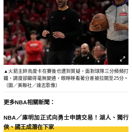
▲火箭主帥烏度卡在賽後也遭到質疑，面對球隊三分頻頻打
鐵，調度卻顯得毫無變通，眼睜睜看著分差被拉開至25分。
（圖／美聯社／達志影像）
更多NBA相關新聞：
NBA／庫明加正式向勇士申請交易！湖人、獨行
俠、國王成潛在下家