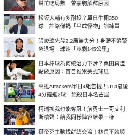
幫忙吃局數 曾豪駒解釋原因
松坂大輔有多耐投？單日牛棚350
球 許銘傑揭「平成怪物」訓練量
張峻瑋先發2.2局無失分！身體不適緊
急退場 球速「竟剩145公里」
日本棒球為何統治力下滑？桑田真澄
點破原因：盲目推崇美式球風
高雄Attackers單日4組告捷！U14最後
4分鐘進2球 絕殺日本名古屋
柯瑞換我也能奪冠！前勇士一哥艾利
斯嗆聲：給我同樣陣容結果一樣
獅帝芬主動找餅總交流！林岳平談與