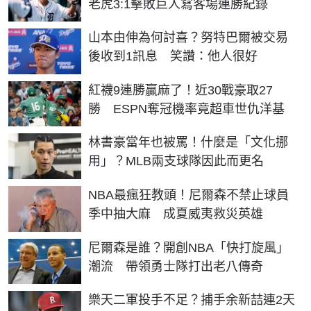
老虎3:1擊敗巨人寫客場連勝紀錄
山本由伸為何討喜？努特巴爾被交易
後收到1訊息 笑讚：他人很好
紅襪9連勝贏麻了！近30戰豪取27
勝 ESPN奪冠機率竟超車世仇洋基
林書豪當年也被罵！什麼是「文化挪
用」？MLB兩支球隊因此而更名
NBA最瘋狂教頭！尼爾森不禁止球員
季中抽大麻 成夏威夷救災英雄
尼爾森是誰？開創NBA「快打旋風」
潮流 帶領勇士隊打出老八傳奇
樂天二軍投手不足？捕手余新喆連2天