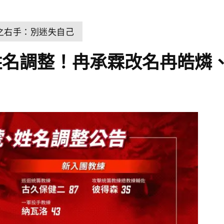
之右手：別迷失自己
姓名調整！冉承霖改名冉皓燐