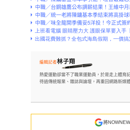
中職／台鋼雄鷹公布調薪結果！王維中月薪
中職／統一老將陳鏞基本季結束將高掛球
中職／味全龍開季備妥5洋投！今正式
林子翔
編輯記者
熱愛運動卻當不了職業運動員，於是走上體育
待過傳統報業、雜誌與論壇，再重回網路新媒
將NOWNE