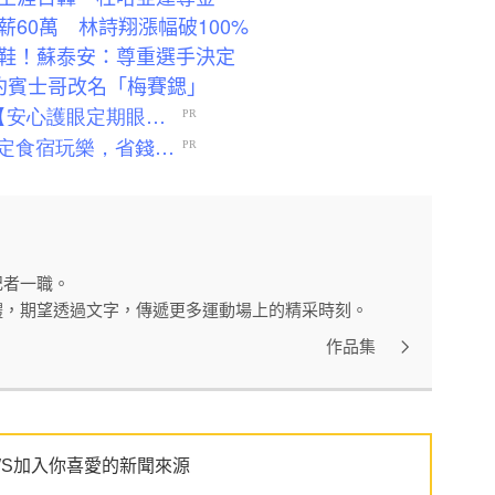
60萬 林詩翔漲幅破100%
鞋！蘇泰安：尊重選手決定
簽約賓士哥改名「梅賽鍶」
記者一職。
體，期望透過文字，傳遞更多運動場上的精采時刻。
作品集
WS加入你喜愛的新聞來源