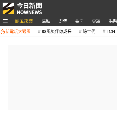
颱風來襲
焦點
即時
要聞
專題
娛樂
新電玩大觀園
88風災伴你成長
跨世代
TCN