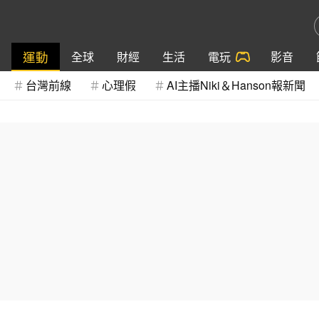
運動
全球
財經
生活
電玩
影音
台灣前線
心理假
AI主播Niki＆Hanson報新聞