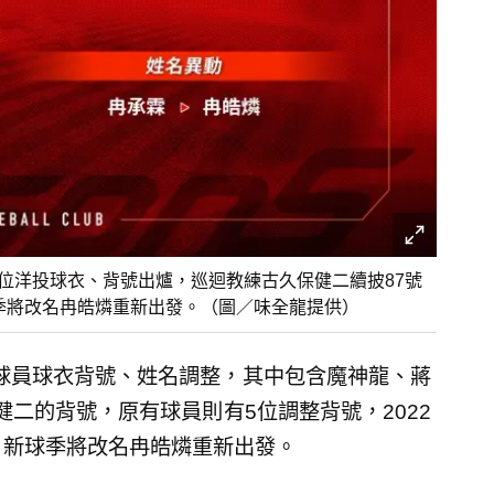
2位洋投球衣、背號出爐，巡迴教練古久保健二續披87號
球季將改名冉皓燐重新出發。（圖／味全龍提供）
季球員球衣背號、姓名調整，其中包含魔神龍、蔣
二的背號，原有球員則有5位調整背號，2022
，新球季將改名冉皓燐重新出發。