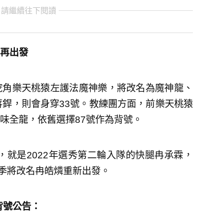
 請繼續往下閱讀
再出發
挖角樂天桃猿左護法魔神樂，將改名為魔神龍、
蔣銲，則會身穿33號。教練團方面，前樂天桃猿
味全龍，依舊選擇87號作為背號。
，就是2022年選秀第二輪入隊的快腿冉承霖，
球季將改名冉皓燐重新出發。
背號公告：