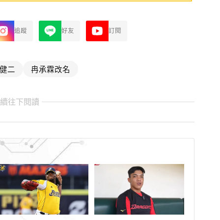
追蹤
好友
訂閱
健二
冉承霖改名
繼續往下閱讀