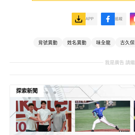
APP
追蹤
背號異動
姓名異動
味全龍
古久保
我是廣告 請
探索新聞