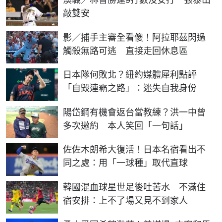
敲雙安
影／捕手主審全看傻！阿拉耶茲閃過
觸殺無路可逃 直接走回休息區
日本隊何敗北？紐約媒體犀利點評
「自毀連霸之路」：迷失自我身份
陽岱鋼有機會返台當教練？洪一中曾
多次邀約 本人笑回「一句話」
佐佐木朗希大復活！日本名宿看出不
同之處：用「一球種」取代直球
韓國混血球星世足後吐苦水 不滿住
宿安排：上不了場又見不到家人