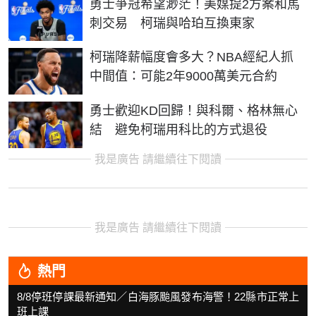
勇士爭冠希望渺茫！美媒提2方案和馬
刺交易 柯瑞與哈珀互換東家
柯瑞降薪幅度會多大？NBA經紀人抓
中間值：可能2年9000萬美元合約
勇士歡迎KD回歸！與科爾、格林無心
結 避免柯瑞用科比的方式退役
我是廣告 請繼續往下閱讀
我是廣告 請繼續往下閱讀
熱門
8/8停班停課最新通知／白海豚颱風發布海警！22縣市正常上
班上課