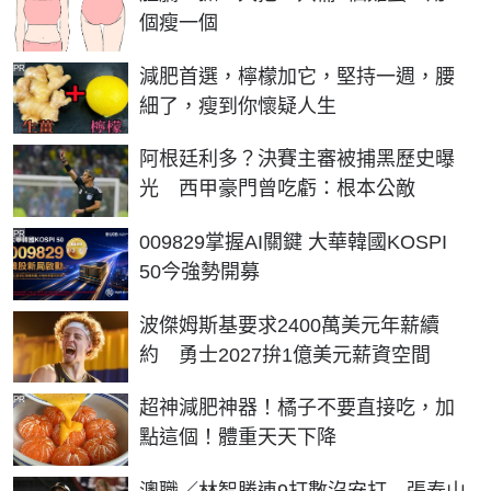
個瘦一個
PR
減肥首選，檸檬加它，堅持一週，腰
細了，瘦到你懷疑人生
阿根廷利多？決賽主審被捕黑歷史曝
光 西甲豪門曾吃虧：根本公敵
PR
009829掌握AI關鍵 大華韓國KOSPI
50今強勢開募
波傑姆斯基要求2400萬美元年薪續
約 勇士2027拚1億美元薪資空間
PR
超神減肥神器！橘子不要直接吃，加
點這個！體重天天下降
澳職／林智勝連9打數沒安打 張泰山