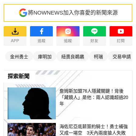
將NOWNEWS加入你喜愛的新聞來源
APP
追蹤
追蹤
好友
訂閱
金州勇士
庫明加
紐奧良鵜鶘
柯瑞
交易申請
探索新聞
詹姆斯加盟76人隱藏關鍵！背後
「藏鏡人」是他：兩人認識超過20
年
海佐尼亞底薪簽約騎士！勇士補強
又成一場空 3天內兩度搶人失敗