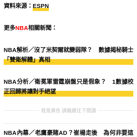
資料來源：
ESPN
更多
NBA
相關新聞：
NBA解析／沒了米契爾就變弱隊？ 數據揭秘騎士
「雙衛解體」真相
NBA分析／衛冕軍雷霆崩盤只是假象？ 1數據校
正回歸將讓對手絕望
我是廣告 請繼續往下閱讀
NBA內幕／老鷹豪賭AD？崔楊走後 為何非要這