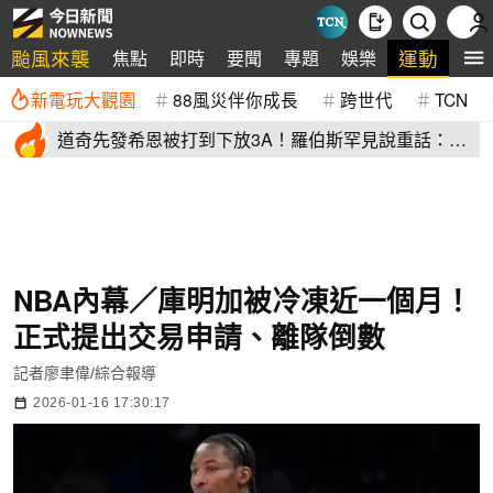
颱風來襲
運動
焦點
即時
要聞
專題
娛樂
全
新電玩大觀園
88風災伴你成長
跨世代
TCN
道奇先發希恩被打到下放3A！羅伯斯罕見說重話：他
太執著投球機制
NBA內幕／庫明加被冷凍近一個月！
正式提出交易申請、離隊倒數
記者廖聿偉/綜合報導
2026-01-16 17:30:17