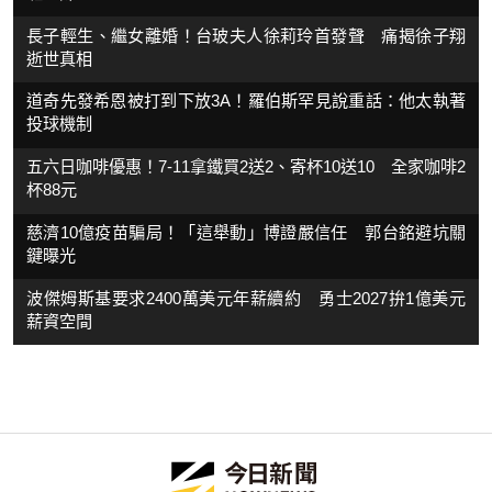
長子輕生、繼女離婚！台玻夫人徐莉玲首發聲 痛揭徐子翔
逝世真相
道奇先發希恩被打到下放3A！羅伯斯罕見說重話：他太執著
投球機制
五六日咖啡優惠！7-11拿鐵買2送2、寄杯10送10 全家咖啡2
杯88元
慈濟10億疫苗騙局！「這舉動」博證嚴信任 郭台銘避坑關
鍵曝光
波傑姆斯基要求2400萬美元年薪續約 勇士2027拚1億美元
薪資空間