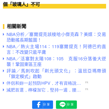
個「玻璃人」不可
相關新聞
NBA分析／塞爾提克該梭哈小傑克森？美媒：交易
恐動搖長期藍圖！
NBA／熱火主場114：119塞爾提克！阿德巴約直
言：不改變只能平庸
NBA／活塞對太陽108：105 克服16分落後大逆
襲！鞏固東區王座
評論／馬刺吹起「剃光頭文化」：溫班亞瑪帶頭
「鎖定模式」啟動
分享
分享