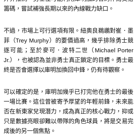
籌碼，嘗試補強長期以來的內線戰力缺口。
不過，市場上可行選項有限。紐奧良鵜鶘對崔．墨
菲（Trey Murphy）的要價過高，幾乎排除勇士競
逐可能；至於麥可．波特二世（Michael Porter
Jr.），也被認為並非勇士真正鎖定的目標。勇士最
終是否會選擇以庫明加換回中鋒，仍有待觀察。
可以確定的是，庫明加幾乎已打完他在勇士的最後
一場比賽。這位曾被寄予厚望的年輕前鋒，未來能
否在新東家兌現潛力，成為真正的核心戰力，抑或
只是數據亮眼卻難以帶隊的角色球員，將是交易完
成後的另一個焦點。