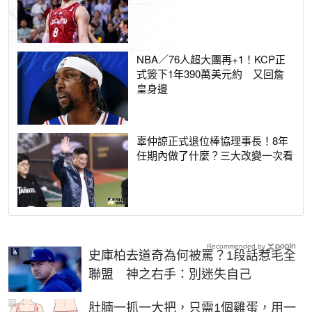
NBA／76人超大團再+1！KCP正
式簽下1年390萬美元約 又回詹
皇身邊
辜仲諒正式退位棒協理事長！8年
任期內做了什麼？三大改變一次看
Recommended by
史庫柏去道奇為何被罵？1段話惹毛全
聯盟 神之右手：別迷失自己
PR
肚腩一抓一大把，只需1個雞蛋，用一