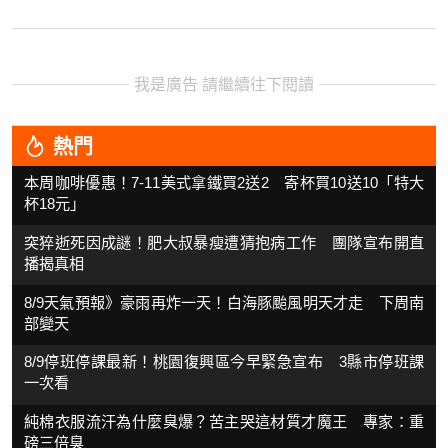
我是廣告 請繼續往下閱讀
熱門
本周咖啡優惠！7-11美式拿鐵買2送2 寄杯買10送10「特大
杯18元」
突猝逝死因成謎！肥大叔暴瘦遭猜抱病工作 團隊宣布開直
播揭真相
8/9天氣預報》豪雨再炸一天！白海豚颱風明天才走 下周南
部變天
8/9停班停課最新！桃園復興區今早緊急宣布 3縣市停班課
一次看
純棉衣服流汗為什麼臭爆？苦主哭這材質才魔王 專家：重
磅三倍臭