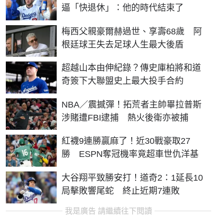
逼「快退休」：他的時代結束了
梅西父親豪爾赫過世、享壽68歲 阿
根廷球王失去足球人生最大後盾
超越山本由伸紀錄？傳史庫柏將和道
奇簽下大聯盟史上最大投手合約
NBA／震撼彈！拓荒者主帥畢拉普斯
涉賭遭FBI逮捕 熱火後衛亦被捕
紅襪9連勝贏麻了！近30戰豪取27
勝 ESPN奪冠機率竟超車世仇洋基
大谷翔平致勝安打！道奇2：1延長10
局擊敗響尾蛇 終止近期7連敗
我是廣告 請繼續往下閱讀