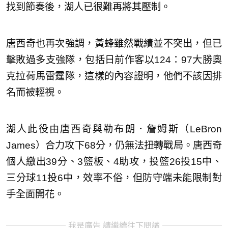
找到節奏後，湖人已很難再將其壓制。
唐西奇也再次強調，黃蜂雖然戰績並不突出，但已
擊敗過多支強隊，包括日前作客以124：97大勝奧
克拉荷馬雷霆隊，這樣的內容證明，他們不該因排
名而被輕視。
湖人此役由唐西奇與勒布朗．詹姆斯（LeBron
James）合力攻下68分，仍無法扭轉戰局。唐西奇
個人繳出39分、3籃板、4助攻，投籃26投15中、
三分球11投6中，效率不俗，但防守端未能限制對
手全面開花。
我是廣告 請繼續往下閱讀