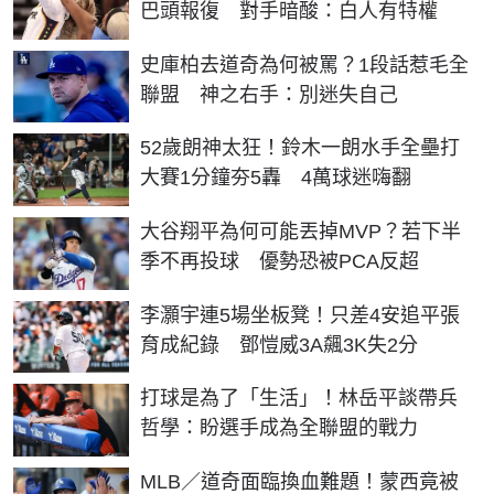
巴頭報復 對手暗酸：白人有特權
史庫柏去道奇為何被罵？1段話惹毛全
聯盟 神之右手：別迷失自己
52歲朗神太狂！鈴木一朗水手全壘打
大賽1分鐘夯5轟 4萬球迷嗨翻
大谷翔平為何可能丟掉MVP？若下半
季不再投球 優勢恐被PCA反超
李灝宇連5場坐板凳！只差4安追平張
育成紀錄 鄧愷威3A飆3K失2分
打球是為了「生活」！林岳平談帶兵
哲學：盼選手成為全聯盟的戰力
MLB／道奇面臨換血難題！蒙西竟被