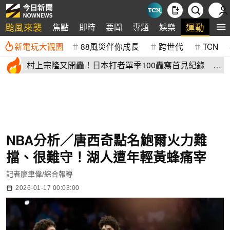
颱風來襲
運動
焦點
即時
要聞
專題
娛樂
全
新電玩大觀園
88風災伴你成長
跨世代
TCN
村上宗隆又開轟！日本打者單季100轟寫首見紀錄 這
2人加入差太多
NBA分析／唐西奇點名鮑爾火力難
擋、很難守！湖人遭年輕黃蜂痛宰
記者廖聿偉/綜合報導
2026-01-17 00:03:00