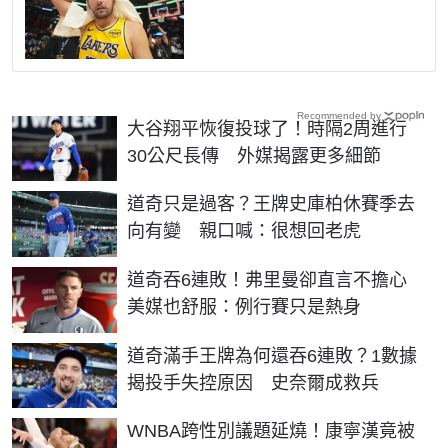
Recommended by
大谷翔平恢復投球了！時隔2周進行
30公尺長傳 外媒揭露更多細節
道奇只是過客？王牌史庫柏休賽季去
向有變 親口喊：很想回老虎
道奇吞6連敗！弗里曼卻直言不擔心
美媒也舒服：例行賽只是熱身
道奇滿手王牌為何還吞6連敗？1數據
揭投手失控原因 史奈爾成救兵
WNBA跨性別議題延燒！康寧漢竟被