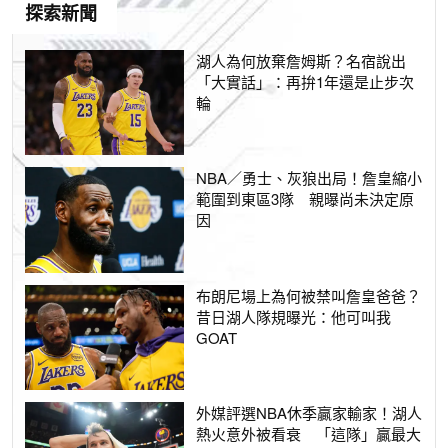
探索新聞
湖人為何放棄詹姆斯？名宿說出
「大實話」：再拚1年還是止步次
輪
NBA／勇士、灰狼出局！詹皇縮小
範圍到東區3隊 親曝尚未決定原
因
布朗尼場上為何被禁叫詹皇爸爸？
昔日湖人隊規曝光：他可叫我
GOAT
外媒評選NBA休季贏家輸家！湖人
熱火意外被看衰 「這隊」贏最大