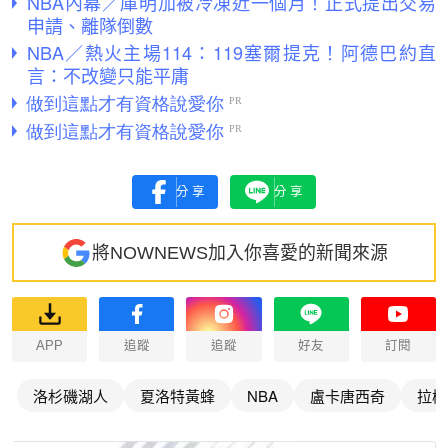
NBA內幕／庫明加被冷凍近一個月！正式提出交易
申請、離隊倒數
NBA／熱火主場114：119塞爾提克！阿德巴約直
言：不改變只能平庸
分享
分享
將NOWNEWS加入你喜愛的新聞來源
APP
追蹤
追蹤
好友
訂閱
洛杉磯湖人
夏洛特黃蜂
NBA
盧卡唐西奇
拉梅