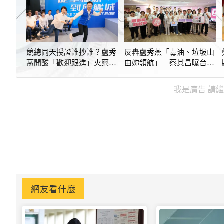
競總同天授證誰抄誰？盧秀
反轟盧秀燕「毒油、垃圾山
燕開酸「歡迎跟進」火藥味
由妳領航」 蔡其昌曝台中
拉滿
民調最新差距
我是廣告 請
網友看什麼