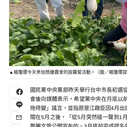
▲楊瓊瓔今天參加梧棲農會的拔蘿蔔活動。（圖／楊瓊瓔提供，2
國民黨中央黨部昨天舉行台中市長初選
會後向媒體表示，希望黨中央在月底以
拖待變」謠言，並指原是江啟臣因4月出
間在5月之後，「從5月突然碰一聲到1
鄭麗文曾公開宣布的、3月底前完成提名