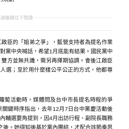
 請繼續往下閱讀
江啟臣的「姐弟之爭」，藍營支持者為提名作業
對黨中央喊話，希望1月底能有結果。國民黨中
，雙方並無共識，需另再擇期協調。會後江啟臣
定人選；至於用什麼樣公平公正的方式，他都尊
拔蘿蔔活動時，媒體問及台中市長提名時程的爭
關鍵時序指出，去年12月7日台中黨慶活動後
內輔選要角提到，因4月出訪行程、副院長職務
之後。她得知後基於黨內團結，才配合該節奏思