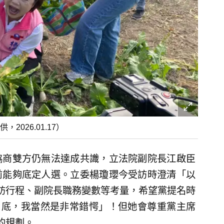
026.01.17）
協商雙方仍無法達成共識，立法院副院長江啟臣
前能夠底定人選。立委楊瓊瓔今受訪時澄清「以
訪行程、副院長職務變數等考量，希望黨提名時
月底，我當然是非常錯愕」！但她會尊重黨主席
的規劃。