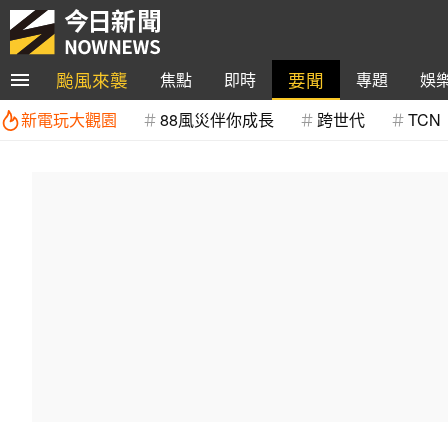
颱風來襲
要聞
焦點
即時
專題
娛
新電玩大觀園
88風災伴你成長
跨世代
TCN