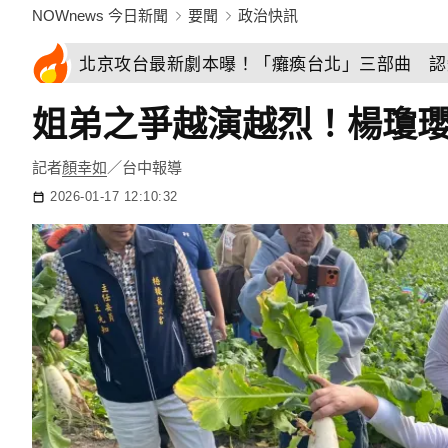
NOWnews 今日新聞
要聞
政治快訊
北京攻台最新劇本曝！「癱瘓台北」三部曲 認
姐弟之爭越演越烈！楊瓊瓔
記者
顏幸如
／台中報導
2026-01-17 12:10:32