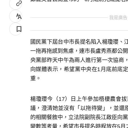
我是廣告
國民黨下屆台中市長提名陷入楊瓊瓔、
一拖再拖感到焦慮，連市長盧秀燕都公開
央黨部昨天中午為兩人進行第一次協商
向媒體表示，希望黨中央在1月底前底
重。
楊瓊瓔今（17）日上午參加梧棲農會
議，澄清她並沒有「以拖待變」，並還原
的相關餐敘中，立法院副院長江啟臣向黨
變數等考量，希望市長提名時程放在5月