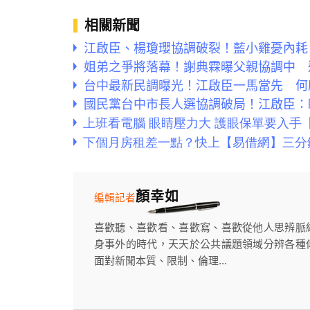
相關新聞
江啟臣、楊瓊瓔協調破裂！藍小雞憂內耗
姐弟之爭將落幕！謝典霖曝父親協調中 
台中最新民調曝光！江啟臣一馬當先 何
國民黨台中市長人選協調破局！江啟臣：
顏幸如
編輯記者
喜歡聽、喜歡看、喜歡寫、喜歡從他人思辨脈
身事外的時代，天天於公共議題領域分辨各種
面對新聞本質、限制、倫理...