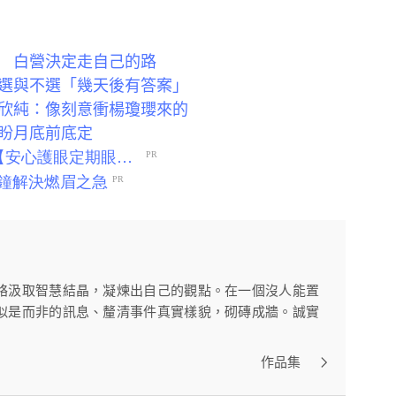
 白營決定走自己的路
選與不選「幾天後有答案」
欣純：像刻意衝楊瓊瓔來的
盼月底前底定
絡汲取智慧結晶，凝煉出自己的觀點。在一個沒人能置
似是而非的訊息、釐清事件真實樣貌，砌磚成牆。誠實
作品集