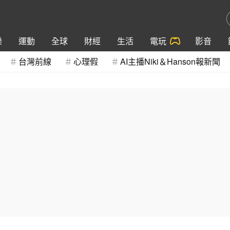
樂
運動
全球
財經
生活
電玩
影音
台灣前線
心理假
AI主播Niki＆Hanson報新聞