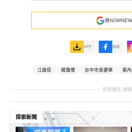
將NOWNE
APP
追蹤
江啟臣
楊瓊瓔
台中市長選舉
黨內
我是廣告 請
探索新聞