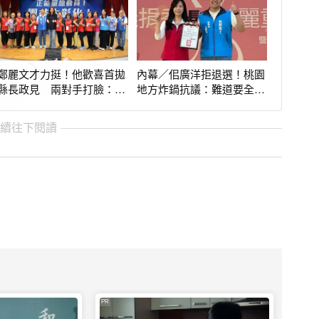
鄭麗文才力挺！他歡喜首拋
內幕／佀廣洋拒退選！桃園
縣長政見 兩對手打臉：是
地方炸鍋抗議：難道要全黨
有多狀況外？
挺1人？
繼續往下閱讀
PR