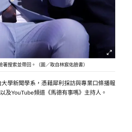
檢署搜索並帶回。（圖／取自林宸佑臉書）
治大學新聞學系，憑藉犀利採訪與專業口條播報
及YouTube頻道《馬德有事嗎》主持人。