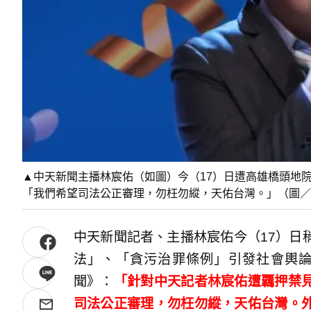
▲中天新聞主播林宸佑（如圖）今（17）日遭高雄橋頭地院
「我們希望司法公正審理，勿枉勿縱，天佑台灣。」（圖／
中天新聞記者、主播林宸佑今（17）日
法」、「貪污治罪條例」引發社會輿論
聞》：
「針對中天記者林宸佑遭覊押禁
司法公正審理，勿枉勿縱，天佑台灣。