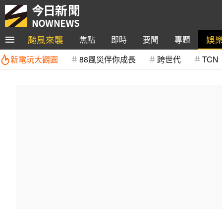
颱風來襲
娛
焦點
即時
要聞
專題
新電玩大觀園
88風災伴你成長
跨世代
TCN