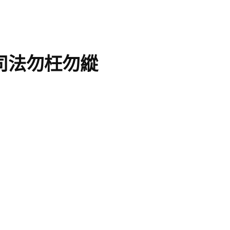
司法勿枉勿縱