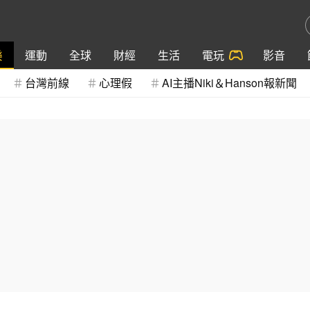
樂
運動
全球
財經
生活
電玩
影音
台灣前線
心理假
AI主播Niki＆Hanson報新聞