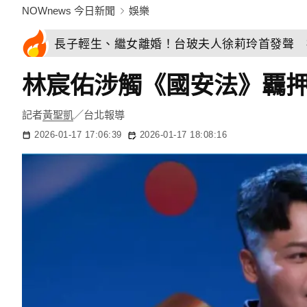
NOWnews 今日新聞
娛樂
長子輕生、繼女離婚！台玻夫人徐莉玲首發聲 
林宸佑涉觸《國安法》覊押
記者
黃聖凱
／台北報導
2026-01-17 17:06:39
2026-01-17 18:08:16