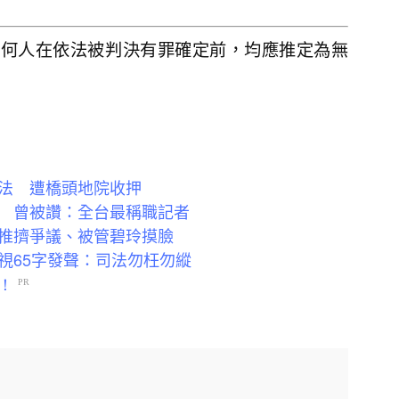
任何人在依法被判決有罪確定前，均應推定為無
法 遭橋頭地院收押
 曾被讚：全台最稱職記者
推擠爭議、被管碧玲摸臉
視65字發聲：司法勿枉勿縱