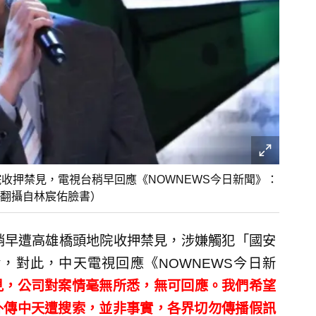
收押禁見，電視台稍早回應《NOWNEWS今日新聞》：
翻攝自林宸佑臉書）
稍早遭高雄橋頭地院收押禁見，涉嫌觸犯「國安
，對此，中天電視回應《NOWNEWS今日新
見，公司對案情毫無所悉，無可回應。我們希望
外傳中天遭搜索，並非事實，各界切勿傳播假訊