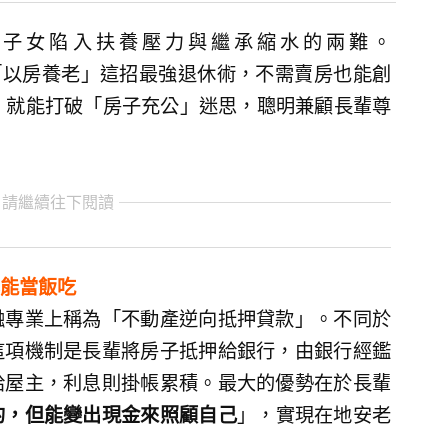
多子女陷入扶養壓力與繼承縮水的兩難。
「以房養老」這招最強退休術，不需賣房也能創
點，就能打破「房子充公」迷思，聰明兼顧長輩尊
 請繼續往下閱讀
能當飯吃
融專業上稱為「不動產逆向抵押貸款」。不同於
這項機制是長輩將房子抵押給銀行，由銀行經鑑
給屋主，利息則掛帳累積。最大的優勢在於長輩
的，但能變出現金來照顧自己
」，實現在地安老