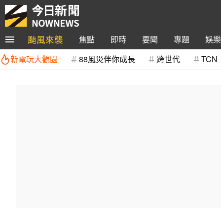
颱風來襲
焦點
即時
要聞
專題
娛樂
新電玩大觀園
88風災伴你成長
跨世代
TCN