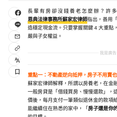
長輩有房卻沒錢養老怎麼辦？許
恩典法律事務所蘇家宏律師
指出，善用
造穩定現金流。只要掌握關鍵 4 大重
嚴與子女權益。
我是廣告
重點一：不動產逆向抵押，房子不用賣也
蘇家宏律師解釋，所謂以房養老，在金
一般房貸是「借錢買房、慢慢還款」，
價後，每月支付一筆類似退休金的款項
能繼續住在熟悉的家中，「
房子還是你
的目標。