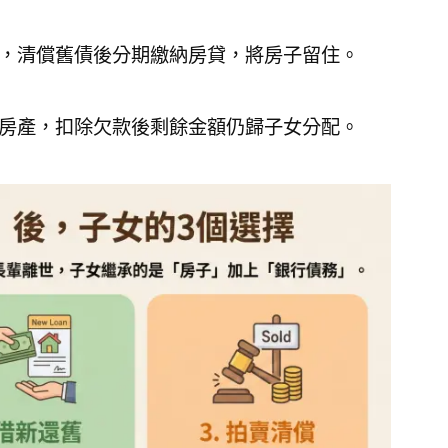
，清償舊債後分期繳納房貸，將房子留住。
房產，扣除欠款後剩餘金額仍歸子女分配。