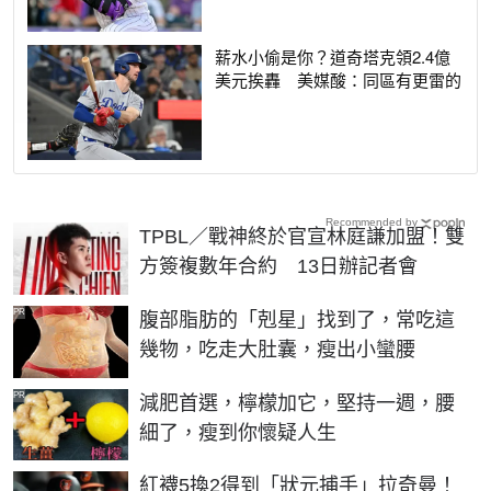
薪水小偷是你？道奇塔克領2.4億
美元挨轟 美媒酸：同區有更雷的
Recommended by
TPBL／戰神終於官宣林庭謙加盟！雙
方簽複數年合約 13日辦記者會
PR
腹部脂肪的「剋星」找到了，常吃這
幾物，吃走大肚囊，瘦出小蠻腰
PR
減肥首選，檸檬加它，堅持一週，腰
細了，瘦到你懷疑人生
紅襪5換2得到「狀元捕手」拉奇曼！