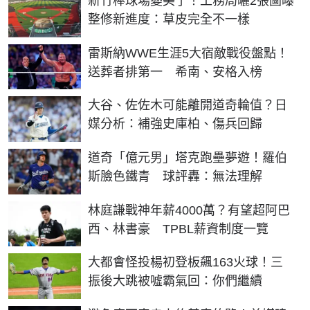
新竹棒球場變美了！工務局曬2張圖曝
整修新進度：草皮完全不一樣
雷斯納WWE生涯5大宿敵戰役盤點！
送葬者排第一 希南、安格入榜
大谷、佐佐木可能離開道奇輪值？日
媒分析：補強史庫柏、傷兵回歸
道奇「億元男」塔克跑壘夢遊！羅伯
斯臉色鐵青 球評轟：無法理解
林庭謙戰神年薪4000萬？有望超阿巴
西、林書豪 TPBL薪資制度一覽
大都會怪投楊初登板飆163火球！三
振後大跳被噓霸氣回：你們繼續