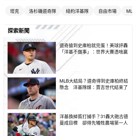
塔克
洛杉磯道奇隊
紐約洋基隊
自由市場
MLB
探索新聞
道奇搶到史庫柏就完蛋！美球評轟
「洋基不做事」：世界大賽憑啥贏
MLB大結局？道奇得到史庫柏終結
懸念 洋基隊媒：賈吉世代結束了
洋基換掉貧打捕手？31轟大砲古德
曼成目標 卻得先犧牲農場第一人