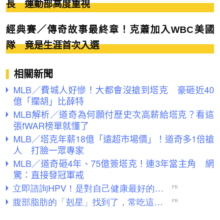
長 運動部高度重視
經典賽／傳奇故事最終章！克蕭加入WBC美國
隊 竟是生涯首次入選
相關新聞
MLB／費城人好慘！大都會沒搶到塔克 豪砸近40
億「攔胡」比薛特
MLB解析／道奇為何願付歷史次高薪給塔克？看這
張fWAR榜單就懂了
MLB／塔克年薪18億「遠超市場價」！道奇多1倍搶
人 打臉一眾專家
MLB／道奇砸4年、75億簽塔克！連3年當主角 網
驚：直接發冠軍戒