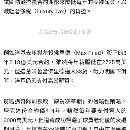
試圖透過拉長合約期限來降低每年的團隊薪資，以
減輕奢侈稅（Luxury Tax）的負擔。
我是廣告 請繼續往下閱讀
例如洋基去年與左投佛里德（Max Fried）簽下的8
年2.18億美元合約，雖然將年薪壓低在2725萬美
元，但這意味著當佛里德邁入38歲、戰力明顯下滑
時，洋基仍須支付高昂薪資。
反觀道奇隊則採取「購買精華期」的侵略性策略。
塔克這份合約僅有4年，雖然每年要支付驚人的
6000萬美元，但道奇成功規避了球員老化後的衰退
期風險，且塔克在33歲時能再次進入自由市場爭取