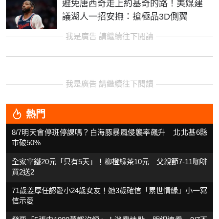
避免唐西奇走上約基奇的路！美媒建
議湖人一招安撫：搶極品3D側翼
我是廣告 請繼續往下閱讀
我是廣告 請繼續往下閱讀
熱門
8/7明天會停班停課嗎？白海豚暴風侵襲率飆升 北北基6縣
市破50%
全家拿鐵20元「只有5天」！柳橙綠茶10元 父親節7-11咖啡
買2送2
71歲姜厚任認愛小24歲女友！她3歲確信「累世情緣」小一寫
信示愛