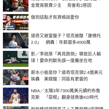
金鶯竟狠賣少主 背後有2原因
PR
做到這點才有資格說愛你
道奇又被當盤子？塔克被酸「康佛托
2.0」 網轟：年薪還多4000萬
影／李政厚「再見跌倒」導致巨人輸
球！要命判斷失誤一度癱坐在地
薪水小偷是你？道奇塔克領2.4億美元
挨轟 美媒酸：同區有更雷的
NBA／太陽3年7300萬美元續約布魯
克斯 「惡棍」翻身拯救後KD時代