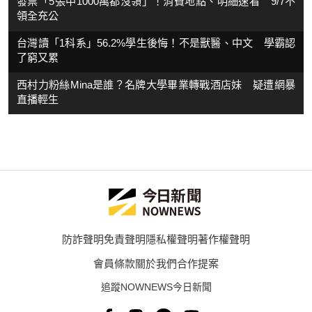
發票「5張中1000萬都沒領」！消費地點、明細速看 9/7不
領全充公
台灣讀「1科系」56.2%學生後悔！不是獸醫、中文 學霸認
了窮又累
西村力粉絲Mina是誰？名牌大學畢業轉戰酒店妹 疑遭網暴
直播輕生
防詐聲明
免責聲明
隱私權聲明
著作權聲明
會員條款
關於我們
合作提案
追蹤NOWNEWS今日新聞