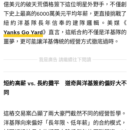
億美元的破天荒價格簽下這位明星外野手，不僅創
下史上最高的6000萬美元平均年薪，更直接挑戰了
紐約洋基隊長年信奉的建隊邏輯。美媒《
Yanks Go Yard
》直言，這紙合約不僅是洋基隊的
噩夢，更可能讓洋基傳統的經營方式徹底過時。
我是廣告 請繼續往下閱讀
短約高薪 vs. 長約攤平 道奇與洋基簽約偏好大不
同
這樁交易案凸顯了兩大豪門截然不同的經營哲學。
洋基隊向來偏好「長年限、低年薪」的合約模式，