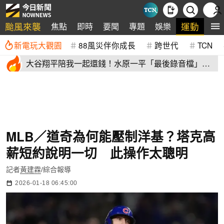
颱風來襲
運動
焦點
即時
要聞
專題
娛樂
全
新電玩大觀園
88風災伴你成長
跨世代
TCN
大谷翔平陪我一起還錢！水原一平「最後錄音檔」曝
光 記者也嚇傻
MLB／道奇為何能壓制洋基？塔克高
薪短約說明一切 此操作太聰明
記者
黃建霖
/綜合報導
2026-01-18 06:45:00