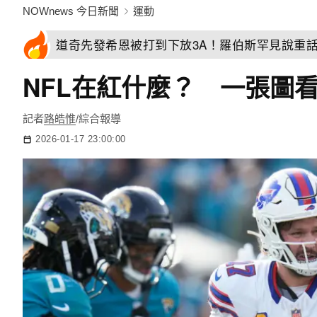
NOWnews 今日新聞
運動
道奇先發希恩被打到下放3A！羅伯斯罕見說重
NFL在紅什麼？ 一張圖
記者
路皓惟
/綜合報導
2026-01-17 23:00:00