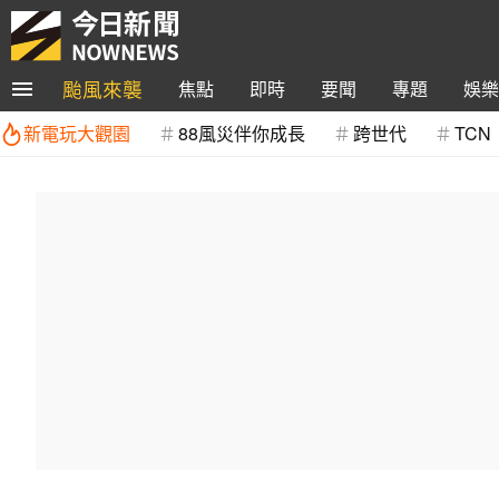
颱風來襲
焦點
即時
要聞
專題
娛樂
新電玩大觀園
88風災伴你成長
跨世代
TCN