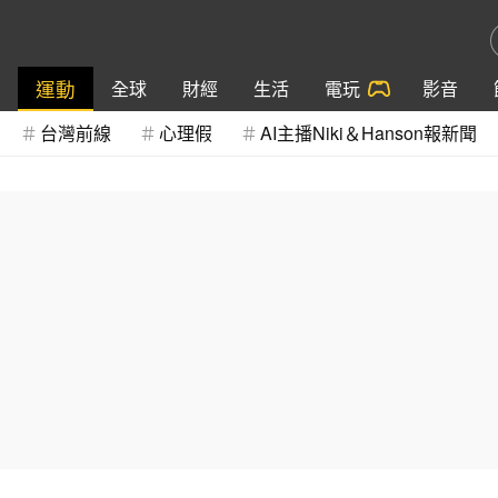
運動
全球
財經
生活
電玩
影音
台灣前線
心理假
AI主播Niki＆Hanson報新聞