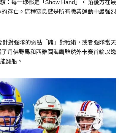
每一球都是「Show Hand」， 落後方在最
季的存亡。這種窒息感是所有職業運動中最強烈
要針對強隊的弱點「賭」對戰術，或者強隊當天
種子丹佛野馬和西雅圖海鷹雖然外卡賽首輪以逸
能翻船。