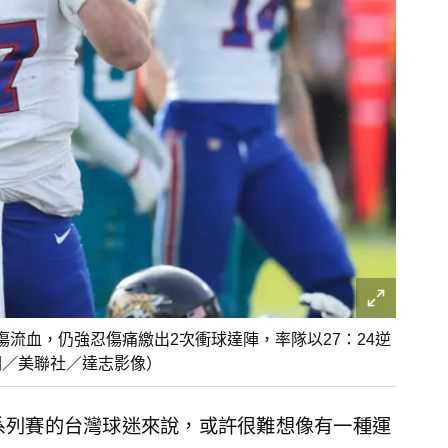
處受傷流血，仍強忍傷痛繳出2次衝球達陣，率隊以27：24逆
圖／美聯社／達志影像）
系列賽的台灣球迷來說，或許很難想像有一種運