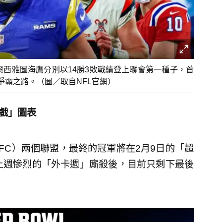
野馬與西雅圖海鷹分別以14勝3敗戰績登上聯會第一種子，首
霸之路。（圖／取自NFL官網）
遊戲」圖表
NFC）兩個聯盟，最終的冠軍將在2月9日的「超
經過上週慘烈的「外卡週」廝殺後，目前只剩下最後