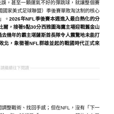
失誤，甚至一顆運氣不好的彈跳球，就讓整個賽
美國國家美式足球聯盟）季後賽單敗淘汰制的核心
e」。
2026年NFL季後賽本週進入最白熱化的分
比爾，接著9點30分西雅圖海鷹主場迎戰舊金山
過去幾年的霸主堪薩斯酋長隊令人震驚地未能打
敗北，象徵著NFL群雄並起的戰國時代正式來
 請繼續往下閱讀
間調整戰術、找回手感；但在NFL，沒有「下一