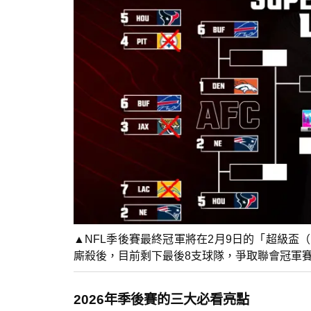
▲NFL季後賽最終冠軍將在2月9日的「超級盃（S
廝殺後，目前剩下最後8支球隊，爭取聯會冠軍賽
2026年季後賽的三大必看亮點