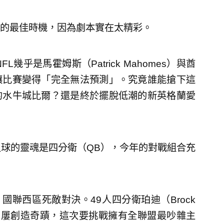
的最佳時機，因為劇本實在太精彩。
L幾乎是馬霍姆斯（Patrick Mahomes）與酋
讓比賽變得「完全無法預測」。究竟誰能搶下這
的水牛城比爾？還是終於擺脫低潮的新英格蘭愛
足球的靈魂是四分衛（QB），今年的對戰組合充
 國聯西區死敵對決。49人四分衛珀迪（Brock
卻屢屢創造奇蹟，這次要挑戰擁有全聯盟最吵雜主