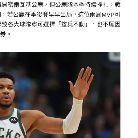
離開密爾瓦基公鹿，但公鹿隊本季持續掙扎，戰
，若公鹿在季後賽早早出局，這位兩屆MVP可
導致各大球隊寧可選擇「按兵不動」，也不願因
券。