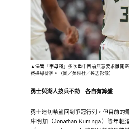
▲儘管「字母哥」多次重申目前無意要求離開密
賽邊緣徘徊。（圖／美聯社／達志影像）
勇士與湖人按兵不動 各自有算盤
勇士迫切希望回到爭冠行列，但目前的
庫明加（Jonathan Kuminga