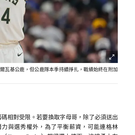
爾瓦基公鹿，但公鹿隊本季持續掙扎，戰績始終在附加
籌碼相對受限。若要換取字母哥，除了必須送出
）等年輕潛力與選秀權外，為了平衡薪資，可能連格林