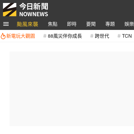
颱風來襲
焦點
即時
要聞
專題
娛樂
新電玩大觀園
88風災伴你成長
跨世代
TCN