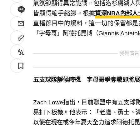
氣氛卻顯得異常詭譎。包括洛杉磯湖人
皆顯得縮手縮腳。根據
資深NBA內部人士
直播節目中的爆料，這一切的保留都是
「字母哥」阿德托昆博（Giannis Antet
我是廣告
五支球隊靜候時機 字母哥爭奪戰即將展
Zach Lowe指出，目前聯盟中有五
易扣下板機。他表示：「老鷹、勇士、
以便在現在或今年夏天全力追求阿德托昆