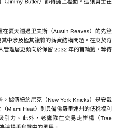
勒（Jimmy Butler）都得擺上檯面。這讓勇士在
天透過里夫斯（Austin Reaves）的先簽
交易，但其中涉及極其複雜的薪資結構問題。在東契奇
，湖人管理層更傾向於保留 2032 年的首輪籤，等待
紐約尼克（New York Knicks）是安戴
iami Heat）則具備佛羅里達州的低稅福利
引力。此外，老鷹隊在交易走崔楊（Trae
成為這場爭奪戰中的黑馬。