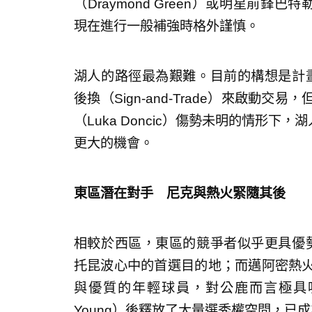
（Draymond Green）或明星前鋒巴特
現在進行一般補強時格外謹慎。
湖人的路徑最為艱難。目前的構想是計畫在夏
後換（Sign-and-Trade）來啟動
（Luka Doncic）傷勢未明的情形下
更大的機會。
東區潛在對手 尼克與熱火緊隨其後
相較於西區，東區的競爭者似乎更具優勢。據傳
托昆波心中的首選目的地；而邁阿密熱火（M
與優質的年輕球員，對公鹿而言極具吸
Young）後釋放了大量選秀權空間，已