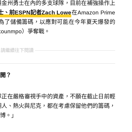
與金州勇士在內的多支球隊，目前在補強操作上
、前ESPN記者Zach Lowe
在Amazon Prime
為了儲備籌碼，以應對可能在今年夏天爆發的
okounmpo）爭奪戰。
 請繼續往下閱讀
開？
支球隊正在嚴格審視手中的資產，不願在截止日前輕
湖人、熱火與尼克，都在考慮保留他們的籌碼，
博。」