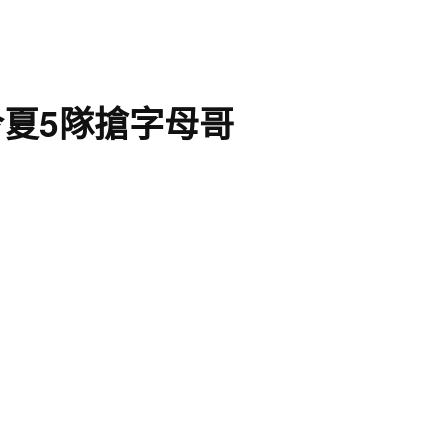
今夏5隊搶字母哥