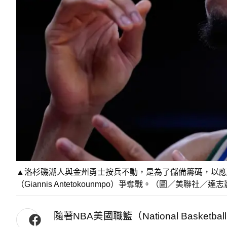
▲洛杉磯湖人與金州勇士按兵不動，是為了儲備籌碼，以應
（Giannis Antetokounmpo）爭奪戰。（圖／美聯社／達
隨著NBA美國職籃（National Basketb