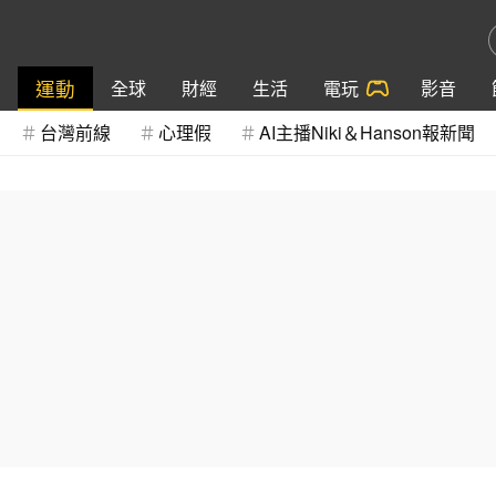
運動
全球
財經
生活
電玩
影音
台灣前線
心理假
AI主播Niki＆Hanson報新聞