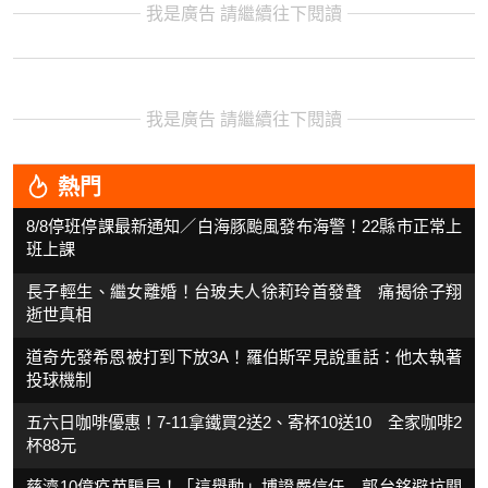
我是廣告 請繼續往下閱讀
我是廣告 請繼續往下閱讀
熱門
8/8停班停課最新通知／白海豚颱風發布海警！22縣市正常上
班上課
長子輕生、繼女離婚！台玻夫人徐莉玲首發聲 痛揭徐子翔
逝世真相
道奇先發希恩被打到下放3A！羅伯斯罕見說重話：他太執著
投球機制
五六日咖啡優惠！7-11拿鐵買2送2、寄杯10送10 全家咖啡2
杯88元
慈濟10億疫苗騙局！「這舉動」博證嚴信任 郭台銘避坑關