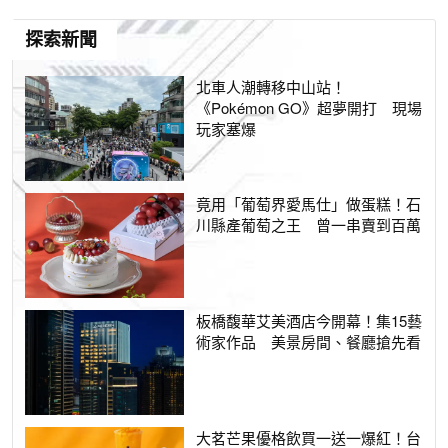
探索新聞
北車人潮轉移中山站！
《Pokémon GO》超夢開打 現場
玩家塞爆
竟用「葡萄界愛馬仕」做蛋糕！石
川縣產葡萄之王 曾一串賣到百萬
板橋馥華艾美酒店今開幕！集15藝
術家作品 美景房間、餐廳搶先看
大茗芒果優格飲買一送一爆紅！台