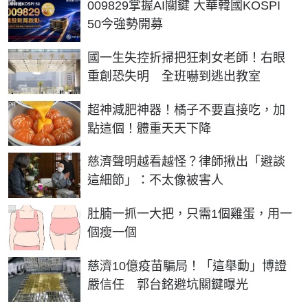
PR
009829掌握AI關鍵 大華韓國KOSPI
50今強勢開募
國一生失控折掃把狂刺女老師！右眼
重創恐失明 全班嚇到逃出教室
PR
超神減肥神器！橘子不要直接吃，加
點這個！體重天天下降
慈濟聲明越看越怪？律師揪出「避談
這細節」：不太像被害人
PR
肚腩一抓一大把，只需1個雞蛋，用一
個瘦一個
慈濟10億疫苗騙局！「這舉動」博證
嚴信任 郭台銘避坑關鍵曝光