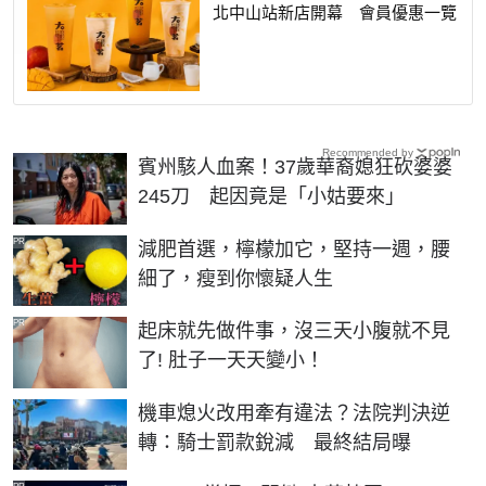
北中山站新店開幕 會員優惠一覽
Recommended by
賓州駭人血案！37歲華裔媳狂砍婆婆
245刀 起因竟是「小姑要來」
PR
減肥首選，檸檬加它，堅持一週，腰
細了，瘦到你懷疑人生
PR
起床就先做件事，沒三天小腹就不見
了! 肚子一天天變小！
機車熄火改用牽有違法？法院判決逆
轉：騎士罰款銳減 最終結局曝