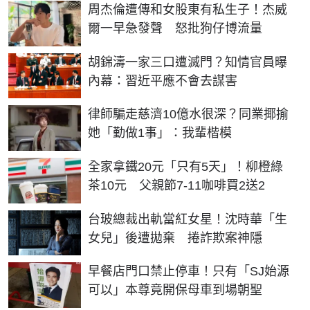
周杰倫遭傳和女股東有私生子！杰威
爾一早急發聲 怒批狗仔博流量
胡錦濤一家三口遭滅門？知情官員曝
內幕：習近平應不會去謀害
律師騙走慈濟10億水很深？同業揶揄
她「勤做1事」：我輩楷模
全家拿鐵20元「只有5天」！柳橙綠
茶10元 父親節7-11咖啡買2送2
台玻總裁出軌當紅女星！沈時華「生
女兒」後遭拋棄 捲詐欺案神隱
早餐店門口禁止停車！只有「SJ始源
可以」本尊竟開保母車到場朝聖