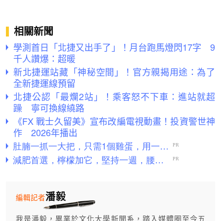
相關新聞
學測首日「北捷又出手了」！月台跑馬燈閃17字 9
千人讚爆：超暖
新北捷運站藏「神秘空間」！官方親揭用途：為了
全新捷運線預留
北捷公認「最爛2站」！乘客怒不下車：進站就超
躁 寧可換線繞路
《FX 戰士久留美》宣布改編電視動畫！投資警世神
作 2026年播出
潘毅
編輯記者
我是潘毅，畢業於文化大學新聞系，踏入媒體圈至今五