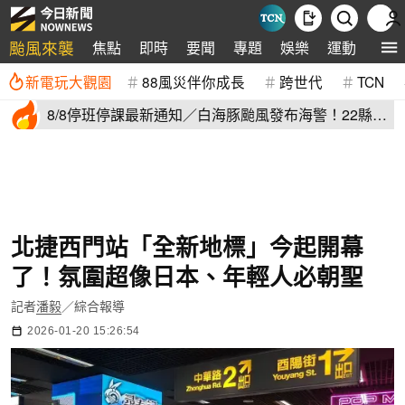
颱風來襲
焦點
即時
要聞
專題
娛樂
運動
全球
新電玩大觀園
88風災伴你成長
跨世代
TCN
8/8停班停課最新通知／白海豚颱風發布海警！22縣市
正常上班上課
北捷西門站「全新地標」今起開幕
了！氛圍超像日本、年輕人必朝聖
記者
潘毅
／綜合報導
2026-01-20 15:26:54