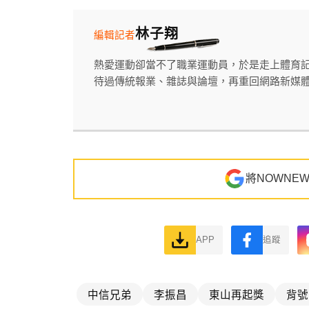
林子翔
編輯記者
熱愛運動卻當不了職業運動員，於是走上體育
待過傳統報業、雜誌與論壇，再重回網路新媒
將NOWNE
APP
追蹤
中信兄弟
李振昌
東山再起獎
背號