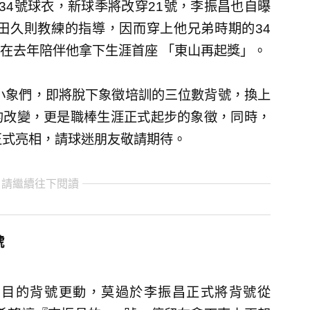
34號球衣，新球季將改穿21號，李振昌也自曝
田久則教練的指導，因而穿上他兄弟時期的34
在去年陪伴他拿下生涯首座 「東山再起獎」。
的小象們，即將脫下象徵培訓的三位數背號，換上
的改變，更是職棒生涯正式起步的象徵，同時，
正式亮相，請球迷朋友敬請期待。
 請繼續往下閱讀
號
受矚目的背號更動，莫過於李振昌正式將背號從