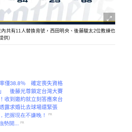
在內共有11人替換背號，西田明央、後藤駿太2位教練也
提供）
率僅38.8％ 確定喪失資格
」 後藤光尊鎖定台灣大賽
！收到邀約就立刻答應來台
透露求婚比去球場還緊張