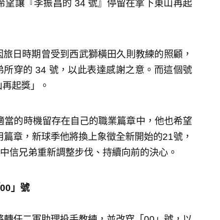
希望讓『李振昌的 34 號』停留在拿下東山再起
因旅日時期曾受到西武獅橫田久則教練的照顧，
所穿的 34 號，以此表達感謝之意。而這個號
山再起獎」。
最適當的時機留存在自己的職業篇章中，他也希望
用篇章，新球季他將換上象徵全新開始的21號，
中信兄弟重新調整步伐、持續向前的決心。
00」號
將轉任二軍助理投手教練，並改穿「00」號，以