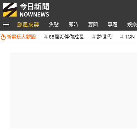
颱風來襲
焦點
即時
要聞
專題
娛樂
新電玩大觀園
88風災伴你成長
跨世代
TCN