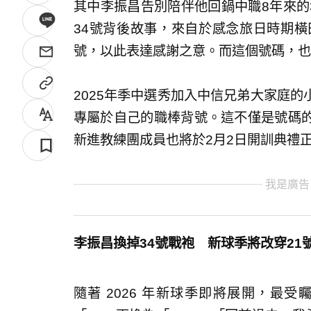
其中李振昌告別陪伴他回鍋中職8年來的
34號背後故事，來自於感念旅日時期橫
號，以此表達感謝之意。而這個號碼，也
2025年季中選秀加入中信兄弟大家庭
專屬於自己的職棒背號。這不僅是號碼
新進教練團成員也將於2月2日開訓典禮
我是廣告
李振昌換掉34號戰袍 新球季將改穿21
隨著 2026 年新球季即將展開，最