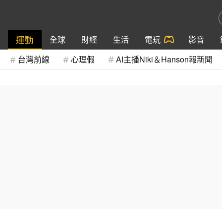
運動
全球
財經
生活
電玩
影音
台灣前線
心理假
AI主播Niki＆Hanson報新聞