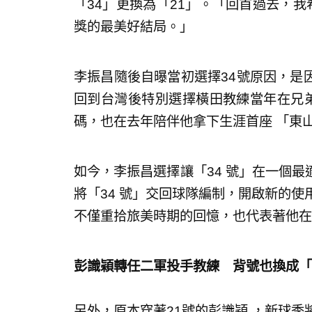
「34」更換為「21」。「回首過去，我
獎的最美好結局。」
李振昌隨後自曝當初選擇34號原因，是
回到台灣後特別選擇橫田教練當年在兄弟
碼，也在去年陪伴他拿下生涯首座 「東
如今，李振昌選擇讓「34 號」在一個
將「34 號」交回球隊編制，開啟新的使
不僅重拾旅美時期的回憶，也代表著他在
彭識穎轉任二軍投手教練 背號也換成「
另外，原本穿著21號的彭識穎 ，新球季