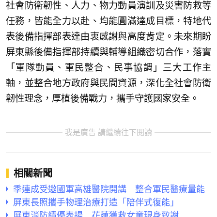
社會防衛韌性、人力、物力動員演訓及災害防救等
任務，皆能全力以赴、均能圓滿達成目標，特地代
表後備指揮部表達由衷感謝與高度肯定。未來期盼
屏東縣後備指揮部持續與輔導組織密切合作，落實
「軍隊動員、軍民整合、民事協調」三大工作主
軸，並整合地方政府與民間資源，深化全社會防衛
韌性理念，厚植後備戰力，攜手守護國家安全。
我是廣告 請繼續往下閱讀
相關新聞
季連成受邀國軍高雄醫院開講 整合軍民醫療量能
屏東長照攜手物理治療打造「陪伴式復能」
屏東消防績優表揚 花蓮獲救女童現身致謝