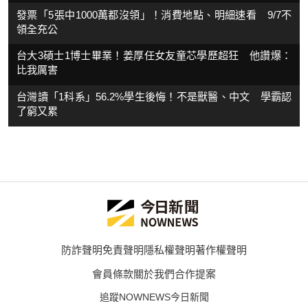
發票「5張中1000萬都沒領」！消費地點、明細速看 9/7不
領全充公
台大3碩士1博士畢業！姜厚任女友童芯學歷超狂 他讚爆：
比我厲害
台灣讀「1科系」56.2%學生後悔！不是獸醫、中文 學霸認
了窮又累
防詐聲明
免責聲明
隱私權聲明
著作權聲明
會員條款
關於我們
合作提案
追蹤NOWNEWS今日新聞