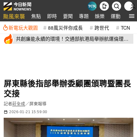
颱風來襲
焦點
即時
要聞
專題
娛樂
運動
全球
新電玩大觀園
88風災伴你成長
跨世代
TCN
共創廉能永續的環境！交通部航港局舉辦航運倫理與
企業誠信論壇
屏東縣後指部舉辦委顧團頒聘暨團長
交接
記者
莊全成
／屏東報導
2026-01-21 15:59:00