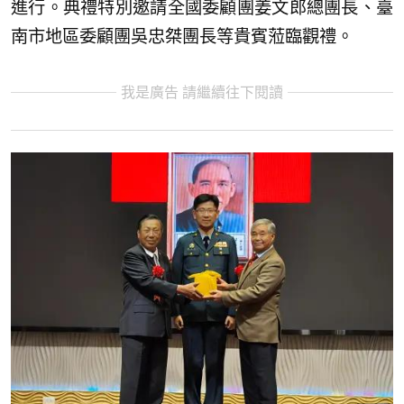
進行。典禮特別邀請全國委顧團姜文郎總團長、臺
南市地區委顧團吳忠桀團長等貴賓蒞臨觀禮。
我是廣告 請繼續往下閱讀