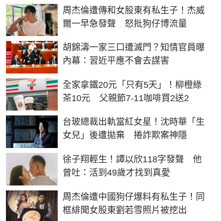
周杰倫遭傳和女股東有私生子！杰威
爾一早急發聲 怒批狗仔博流量
胡錦濤一家三口遭滅門？知情官員曝
內幕：習近平應不會去謀害
全家拿鐵20元「只有5天」！柳橙綠
茶10元 父親節7-11咖啡買2送2
台玻總裁出軌當紅女星！沈時華「生
女兒」後遭拋棄 捲詐欺案神隱
徐子翔輕生！譚以欣118字發聲 他
曾吐：活到49歲才找到真愛
周杰倫遭中國狗仔爆料有私生子！同
框緋聞女股東劉若雪照片被挖出