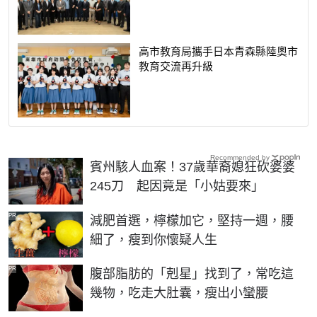
高市教育局攜手日本青森縣陸奧市
教育交流再升級
Recommended by
賓州駭人血案！37歲華裔媳狂砍婆婆
245刀 起因竟是「小姑要來」
PR
減肥首選，檸檬加它，堅持一週，腰
細了，瘦到你懷疑人生
PR
腹部脂肪的「剋星」找到了，常吃這
幾物，吃走大肚囊，瘦出小蠻腰