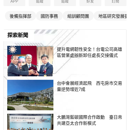
APP
追蹤
追蹤
好友
訂閱
後備指揮部
國防事務
組訓顧問團
地區研究發展委
探索新聞
提升電網韌性安全！台電公司高雄
區營業處辦新卸任處長交接儀式
台中會展經濟起飛 西屯房市交易
量逆勢增近7成
大鵬灣藍碳國際合作啟動 臺日帛
共建亞太合作新模式