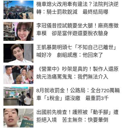
機車熄火改用牽有違法？法院判決逆
轉：騎士罰款銳減 最終結局曝
李冠儀昔控試鏡要坐大腿！廠商應徵
車模 卻是當伴遊還要脫衣驗身
王凱暴斃明頭七「不知自己已離世」
喊好冷 劇組感應：他回來了
《營業中》吵架是真的！製作人還原
姚元浩痛罵鬼鬼：我們無法介入
8月就收罰金！公路局：全台720萬輛
車「1稅金」還沒繳 最重罰3千
出國前先檢查！護照被「動手腳」遭
拒絕入境 苦主無奈：快要暈倒