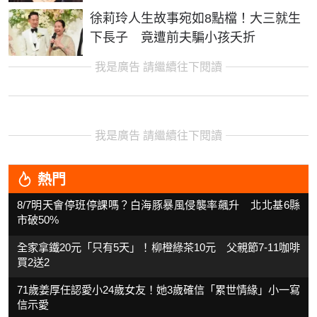
徐莉玲人生故事宛如8點檔！大三就生
下長子 竟遭前夫騙小孩夭折
我是廣告 請繼續往下閱讀
我是廣告 請繼續往下閱讀
熱門
8/7明天會停班停課嗎？白海豚暴風侵襲率飆升 北北基6縣
市破50%
全家拿鐵20元「只有5天」！柳橙綠茶10元 父親節7-11咖啡
買2送2
71歲姜厚任認愛小24歲女友！她3歲確信「累世情緣」小一寫
信示愛