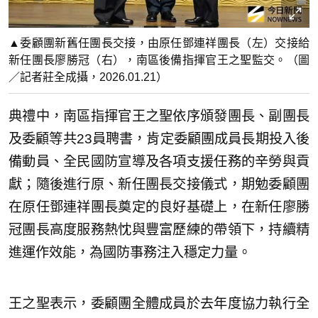
▲委顧團新舊任團長交接，由原任鄧連祥團長（左）交接給
新任團長廖勝冠（右），南區後備指揮官王之聖監交。（圖
／記者莊全成攝，2026.01.21）
典禮中，南區指揮官王之聖依序頒發團長、副團長
及委顧等共23員聘書，肯定委顧團成員長期投入後
備動員、全民國防宣導及各項支援任務的辛勞與貢
獻；隨後進行原、新任團長交接儀式，期勉委顧團
在原任鄧連祥團長奠定的良好基礎上，在新任廖勝
冠團長高度服務熱忱與豐富歷練的帶領下，持續精
進運作效能，為國防事務注入穩定力量。
王之聖表示，委顧團全體成員於去年度協力執行全