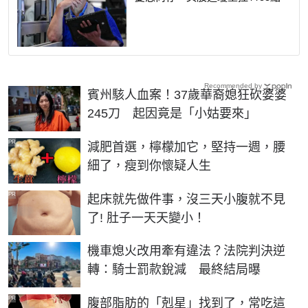
Recommended by
賓州駭人血案！37歲華裔媳狂砍婆婆
245刀 起因竟是「小姑要來」
PR
減肥首選，檸檬加它，堅持一週，腰
細了，瘦到你懷疑人生
PR
起床就先做件事，沒三天小腹就不見
了! 肚子一天天變小！
機車熄火改用牽有違法？法院判決逆
轉：騎士罰款銳減 最終結局曝
PR
腹部脂肪的「剋星」找到了，常吃這