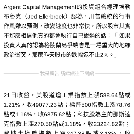
Argent Capital Management的投資組合經理埃勒
布魯克（Jed Ellerbroek）認為，川普總統的行事
作風難以預測，改變速度也非常快，所以股市其實
不那麼相信他真的都會執行自己說過的話：「 如果
投資人真的認為格陵蘭島爭端會是一場重大的地緣
政治衝突，那麼昨天股市的跌幅遠不止2%。」
我是廣告 請繼續往下閱讀
21日收盤，美股道瓊工業指數上漲588.64點或
1.21%，收49077.23點；標普500指數上漲78.76
點或1.16%，收6875.62點；科技股為主的那斯達
克指數上漲270.50點或1.18%，收23224.82點；
費城半導體指數上漲247.88點或3.18%，收