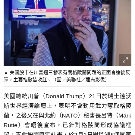
▲ 美國股市在川普週三發表有關格陵蘭問題的正面言論後反
彈，主要指數皆收紅。（圖／美聯社／達志影像）
美國總統川普（Donald Trump）21日於瑞士達沃
斯世界經濟論壇上，表明不會動用武力奪取格陵
蘭，之後又在與北約（NATO）秘書長呂特（Mark
Rutte）會晤後宣布，已針對格陵蘭形成協議框
架，不會按照原定計畫，於2月1日對歐洲8個國家