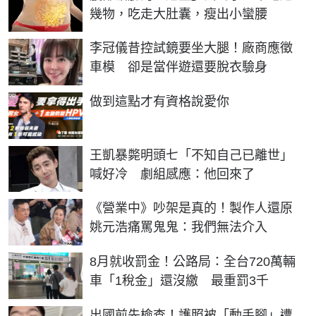
幾物，吃走大肚囊，瘦出小蠻腰
李冠儀昔控試鏡要坐大腿！廠商應徵
車模 卻是當伴遊還要脫衣驗身
PR
做到這點才有資格說愛你
王凱暴斃明頭七「不知自己已離世」
喊好冷 劇組感應：他回來了
《營業中》吵架是真的！製作人還原
姚元浩痛罵鬼鬼：我們無法介入
8月就收罰金！公路局：全台720萬輛
車「1稅金」還沒繳 最重罰3千
出國前先檢查！護照被「動手腳」遭