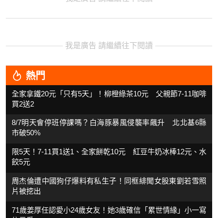
我是廣告 請繼續往下閱讀
熱門
全家拿鐵20元「只有5天」！柳橙綠茶10元 父親節7-11咖啡
買2送2
8/7明天會停班停課嗎？白海豚暴風侵襲率飆升 北北基6縣
市破50%
限5天！7-11買1送1、全家餅乾10元 紅豆牛奶冰棒12元、水
餃5元
周杰倫遭中國狗仔爆料有私生子！同框緋聞女股東劉若雪照
片被挖出
71歲姜厚任認愛小24歲女友！她3歲確信「累世情緣」小一寫