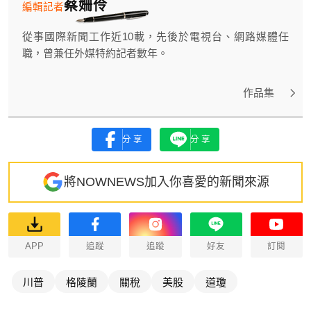
蔡姍伶
編輯記者
從事國際新聞工作近10載，先後於電視台、網路媒體任
職，曾兼任外媒特約記者數年。
作品集
分享
分享
將NOWNEWS加入你喜愛的新聞來源
APP
追蹤
追蹤
好友
訂閱
川普
格陵蘭
關稅
美股
道瓊