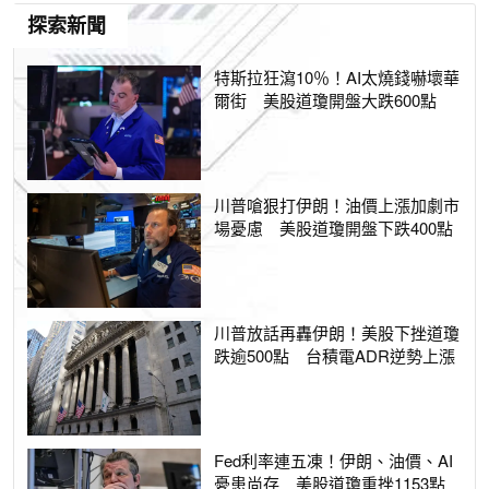
探索新聞
特斯拉狂瀉10％！AI太燒錢嚇壞華
爾街 美股道瓊開盤大跌600點
川普嗆狠打伊朗！油價上漲加劇市
場憂慮 美股道瓊開盤下跌400點
川普放話再轟伊朗！美股下挫道瓊
跌逾500點 台積電ADR逆勢上漲
Fed利率連五凍！伊朗、油價、AI
憂患尚存 美股道瓊重挫1153點