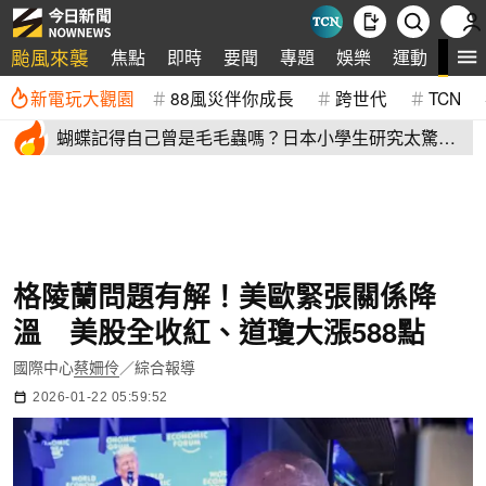
颱風來襲
全
焦點
即時
要聞
專題
娛樂
運動
新電玩大觀園
88風災伴你成長
跨世代
TCN
蝴蝶記得自己曾是毛毛蟲嗎？日本小學生研究太驚
豔 學者也好奇
格陵蘭問題有解！美歐緊張關係降
溫 美股全收紅、道瓊大漲588點
國際中心
蔡姍伶
／綜合報導
2026-01-22 05:59:52