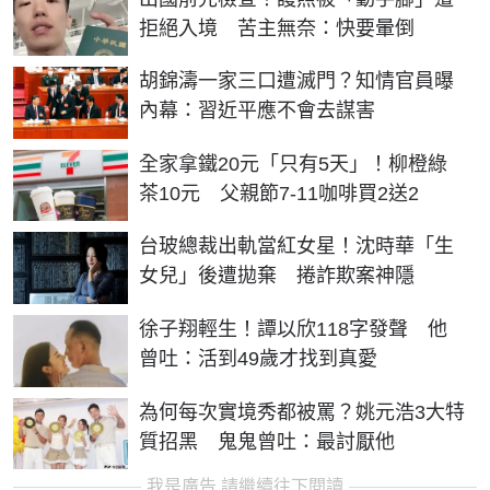
拒絕入境 苦主無奈：快要暈倒
胡錦濤一家三口遭滅門？知情官員曝
內幕：習近平應不會去謀害
全家拿鐵20元「只有5天」！柳橙綠
茶10元 父親節7-11咖啡買2送2
台玻總裁出軌當紅女星！沈時華「生
女兒」後遭拋棄 捲詐欺案神隱
徐子翔輕生！譚以欣118字發聲 他
曾吐：活到49歲才找到真愛
為何每次實境秀都被罵？姚元浩3大特
質招黑 鬼鬼曾吐：最討厭他
我是廣告 請繼續往下閱讀