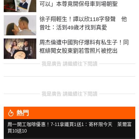
可以」本尊竟開保母車到場朝聖
徐子翔輕生！譚以欣118字發聲 他
曾吐：活到49歲才找到真愛
周杰倫遭中國狗仔爆料有私生子！同
框緋聞女股東劉若雪照片被挖出
我是廣告 請繼續往下閱讀
我是廣告 請繼續往下閱讀
熱門
周一開工咖啡優惠！7-11拿鐵買1送1：寄杯限今天 萊爾富
買10送10