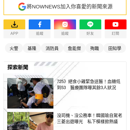
將NOWNEWS加入你喜愛的新聞來源
APP
追蹤
追蹤
好友
訂閱
火警
基隆
消防員
詹能傑
殉職
田知學
探索新聞
725》絕食小雞緊急送醫！血糖低
到53 醫療團隊曝其餘3人狀況
沒司機、沒公務車！韓國瑜自駕老
三菱出遊曝光 私下模樣掀熱議