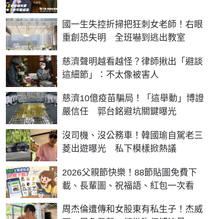
國一生失控折掃把狂刺女老師！右眼
重創恐失明 全班嚇到逃出教室
慈濟聲明越看越怪？律師揪出「避談
這細節」：不太像被害人
慈濟10億疫苗騙局！「這舉動」博證
嚴信任 郭台銘避坑關鍵曝光
沒司機、沒公務車！韓國瑜自駕老三
菱出遊曝光 私下模樣掀熱議
2026父親節快樂！88節貼圖免費下
載、長輩圖、祝福語、紅包一次看
周杰倫遭傳和女股東有私生子！杰威