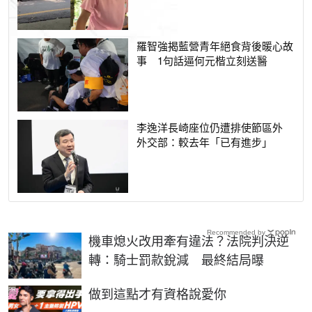
羅智強揭藍營青年絕食背後暖心故
事 1句話逼何元楷立刻送醫
李逸洋長崎座位仍遭排使節區外
外交部：較去年「已有進步」
Recommended by
機車熄火改用牽有違法？法院判決逆
轉：騎士罰款銳減 最終結局曝
PR
做到這點才有資格說愛你