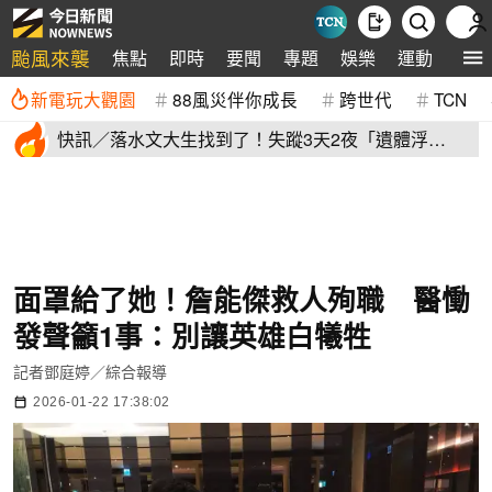
颱風來襲
焦點
即時
要聞
專題
娛樂
運動
全球
新電玩大觀園
88風災伴你成長
跨世代
TCN
快訊／落水文大生找到了！失蹤3天2夜「遺體浮
出」 家屬現場崩潰
面罩給了她！詹能傑救人殉職 醫慟
發聲籲1事：別讓英雄白犧牲
記者鄧庭婷／綜合報導
2026-01-22 17:38:02