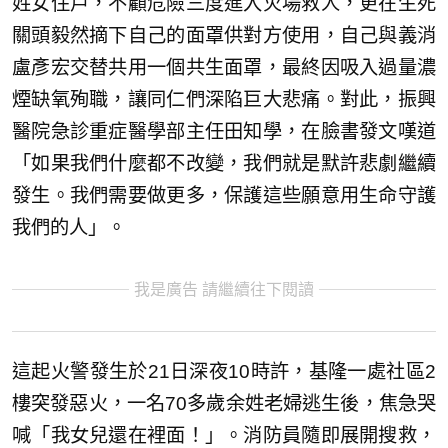
姓女住戶，不顧危險三度進入火場救人，更在生死
關頭毅然摘下自己的面罩供對方使用，自己與義消
盧彥宏交替共用一個共生面罩，最終因吸入過量濃
煙缺氧殉職，讓同仁們深陷巨大悲痛。對此，振興
醫院急診重症醫學部主任田知學，在臉書發文嘆道
「如果我們什麼都不改變，我們就是默許悲劇繼續
發生。我們需要做更多，保護這些願意用生命守護
我們的人」。
我是廣告 請繼續往下閱讀
這起火警發生於21日深夜10時許，基隆一處社區2
樓突發惡火，一名70多歲余姓老婦逃生後，焦急哭
喊「我女兒還在裡面！」。消防員隨即展開搜救，