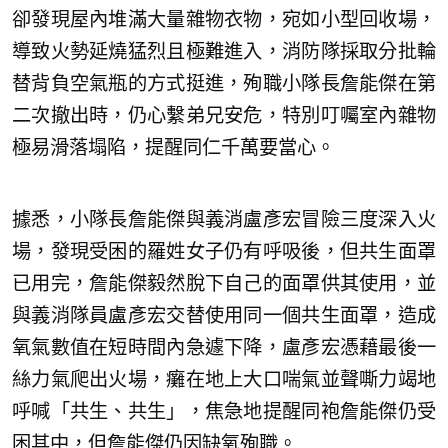
卻發現屋內堆滿大量雜物衣物，宛如小型回收場，
導致火勢延燒猛烈且極難進入，消防隊採取分批輪
替背負空氣瓶的方式挺進，殉職小隊長詹能傑在第
二次撤出時，仍心繫弟兄安危，特別叮囑室內雜物
極易滑落塌陷，提醒同仁千萬要當心。
據悉，小隊長詹能傑與義消盧彥宏冒險三度深入火
場，發現受困的羅姓女子仍有呼吸後，但共生面罩
已用完，詹能傑毅然脫下自己的面罩供其使用，並
與義消隊員盧彥宏交替使用同一個共生面罩，造成
氧氣數值在短時間內急遽下降，盧彥宏憑藉最後一
絲力氣爬出火場，癱在地上大口喘氣並聲嘶力竭地
呼喊「共生、共生」，焦急地提醒同袍詹能傑仍受
困其中，但詹能傑仍因缺氧殉職。