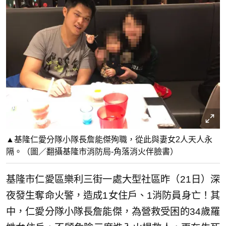
▲基隆仁愛分隊小隊長詹能傑殉職，從此與妻女2人天人永
隔。（圖／翻攝基隆市消防局-角落消火伴臉書）
基隆市仁愛區樂利三街一處大型社區昨（21日）深
夜發生奪命火警，造成1女住戶、1消防員身亡！其
中，仁愛分隊小隊長詹能傑，為營救受困的34歲羅