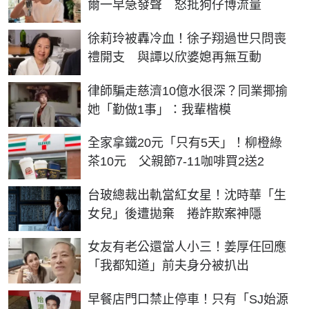
爾一早急發聲 怒批狗仔博流量
徐莉玲被轟冷血！徐子翔過世只問喪
禮開支 與譚以欣婆媳再無互動
律師騙走慈濟10億水很深？同業揶揄
她「勤做1事」：我輩楷模
全家拿鐵20元「只有5天」！柳橙綠
茶10元 父親節7-11咖啡買2送2
台玻總裁出軌當紅女星！沈時華「生
女兒」後遭拋棄 捲詐欺案神隱
女友有老公還當人小三！姜厚任回應
「我都知道」前夫身分被扒出
早餐店門口禁止停車！只有「SJ始源