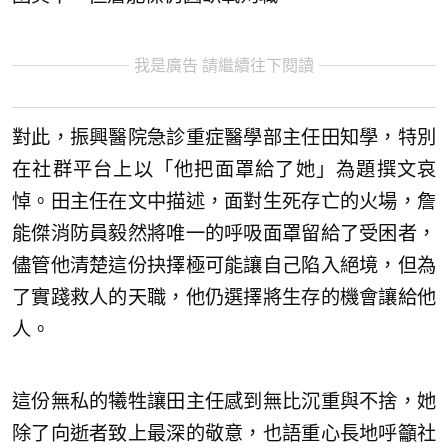
我是廣告 請繼續往下閱讀
對此，振興醫院急診重症醫學部主任田知學，特別
在社群平台上以「他把面罩給了她」為題撰文哀
悼。田主任在文中描述，面對生死存亡的火場，詹
能傑消防員毅然將唯一的呼吸面罩留給了受困者，
儘管他清楚這份抉擇極可能讓自己陷入絕境，但為
了實踐救人的天職，他仍選擇將生存的機會讓給他
人。
這份無私的犧牲讓田主任感到無比沉重與不捨，她
除了向逝者致上最深的敬意，也語重心長地呼籲社