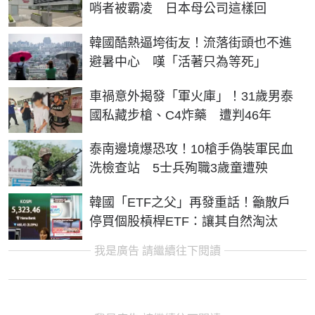
哨者被霸凌 日本母公司這樣回
韓國酷熱逼垮街友！流落街頭也不進
避暑中心 嘆「活著只為等死」
車禍意外揭發「軍火庫」！31歲男泰
國私藏步槍、C4炸藥 遭判46年
泰南邊境爆恐攻！10槍手偽裝軍民血
洗檢查站 5士兵殉職3歲童遭殃
韓國「ETF之父」再發重話！籲散戶
停買個股槓桿ETF：讓其自然淘汰
我是廣告 請繼續往下閱讀