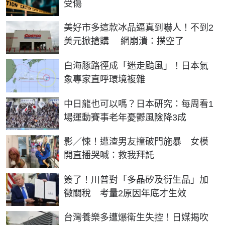
受傷
美好市多這款冰品逼真到嚇人！不到2
美元掀搶購 網崩潰：撲空了
白海豚路徑成「迷走颱風」！日本氣
象專家直呼環境複雜
中日龍也可以嗎？日本研究：每周看1
場運動賽事老年憂鬱風險降3成
影／悚！遭渣男友撞破門施暴 女模
開直播哭喊：救我拜託
簽了！川普對「多晶矽及衍生品」加
徵關稅 考量2原因年底才生效
台灣養樂多遭爆衛生失控！日媒揭吹