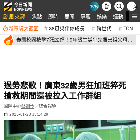
颱風來襲
全
焦點
即時
要聞
專題
娛樂
運動
新電玩大觀園
88風災伴你成長
跨世代
TCN
泰國校園槍擊7死22傷！9年級生嫌犯先殺害祖父母再
血洗校園
過勞悲歌！廣東32歲男狂加班猝死
搶救期間還被拉入工作群組
國際中心
蔡姍伶
／綜合報導
2026-01-23 15:14:29