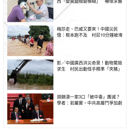
西「變黃變暗變模糊」 嚇壞求醫
梅莎走、巴威又要來！中國災民
憶：根本跑不及 村莊10分鐘被淹
影／中國廣西洪災奇景！動物驚險
求生 村民出動怪手精準「夾豬」
胡錦濤一家3口「被中毒」團滅？
學者：若屬實，中共高層鬥爭加劇