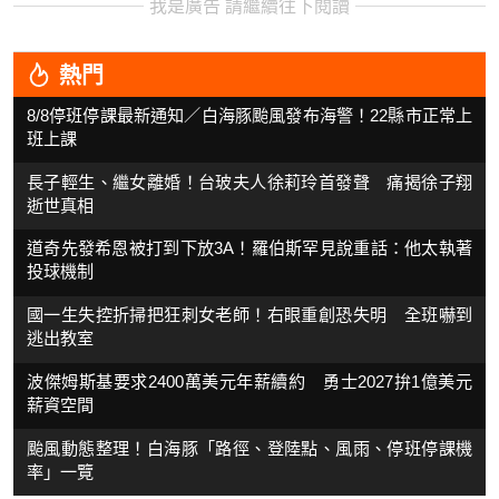
我是廣告 請繼續往下閱讀
熱門
8/8停班停課最新通知／白海豚颱風發布海警！22縣市正常上
班上課
長子輕生、繼女離婚！台玻夫人徐莉玲首發聲 痛揭徐子翔
逝世真相
道奇先發希恩被打到下放3A！羅伯斯罕見說重話：他太執著
投球機制
國一生失控折掃把狂刺女老師！右眼重創恐失明 全班嚇到
逃出教室
波傑姆斯基要求2400萬美元年薪續約 勇士2027拚1億美元
薪資空間
颱風動態整理！白海豚「路徑、登陸點、風雨、停班停課機
率」一覽