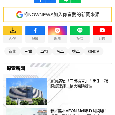
將NOWNEWS加入你喜愛的新聞來源
APP
追蹤
追蹤
好友
訂閱
新北
三重
車禍
汽車
機車
OHCA
探索新聞
癲癇病患「口出穢言」！出手、踹
踢護理師 輔大醫院提告
影／熊本AEON Mall爆炸瞬間曝！