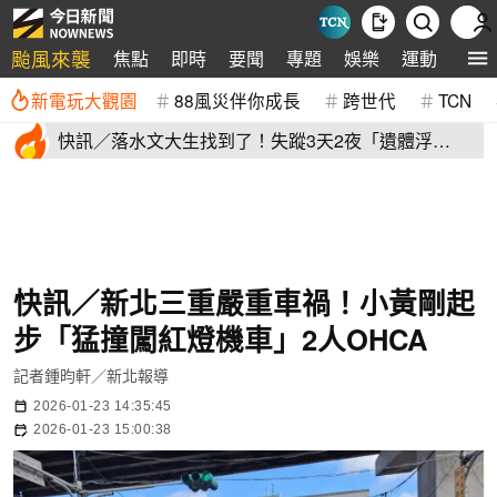
颱風來襲
焦點
即時
要聞
專題
娛樂
運動
全球
新電玩大觀園
88風災伴你成長
跨世代
TCN
快訊／落水文大生找到了！失蹤3天2夜「遺體浮
出」 家屬現場崩潰
快訊／新北三重嚴重車禍！小黃剛起
步「猛撞闖紅燈機車」2人OHCA
記者鍾昀軒／新北報導
2026-01-23 14:35:45
2026-01-23 15:00:38