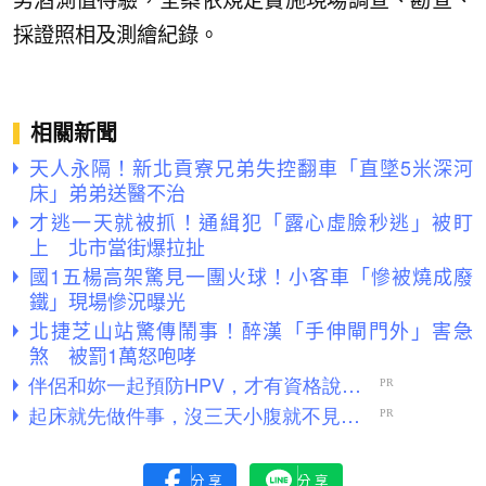
男酒測值待驗，全案依規定實施現場調查、勘查、
採證照相及測繪紀錄。
相關新聞
天人永隔！新北貢寮兄弟失控翻車「直墜5米深河
床」弟弟送醫不治
才逃一天就被抓！通緝犯「露心虛臉秒逃」被盯
上 北市當街爆拉扯
國1五楊高架驚見一團火球！小客車「慘被燒成廢
鐵」現場慘況曝光
北捷芝山站驚傳鬧事！醉漢「手伸閘門外」害急
煞 被罰1萬怒咆哮
分享
分享