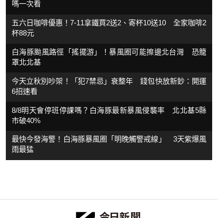
嗎一次看
五六日咖啡優惠！7-11拿鐵買2送2、寄杯10送10 全家咖啡2
杯88元
白海豚颱風路徑「搖擺游」！暴風圈可能擦邊北台灣 恐籠
罩北北基
今天立秋別吵架！「犯7禁忌」衰整年 錢包快放新鈔：開運
6招速看
8/8明天會停班停課嗎？白海豚最新暴風侵襲率 北北基5縣
市破40%
最快今發海警！白海豚暴風圈「明晚觸警戒線」 3天紫爆風
雨最猛