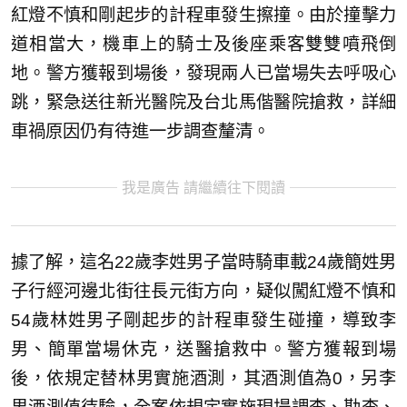
紅燈不慎和剛起步的計程車發生擦撞。由於撞擊力
道相當大，機車上的騎士及後座乘客雙雙噴飛倒
地。警方獲報到場後，發現兩人已當場失去呼吸心
跳，緊急送往新光醫院及台北馬偕醫院搶救，詳細
車禍原因仍有待進一步調查釐清。
我是廣告 請繼續往下閱讀
據了解，這名22歲李姓男子當時騎車載24歲簡姓男
子行經河邊北街往長元街方向，疑似闖紅燈不慎和
54歲林姓男子剛起步的計程車發生碰撞，導致李
男、簡單當場休克，送醫搶救中。警方獲報到場
後，依規定替林男實施酒測，其酒測值為0，另李