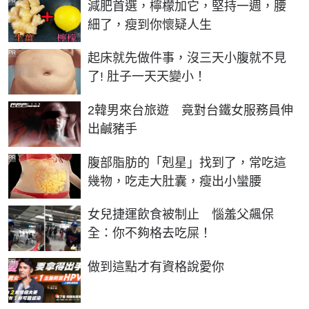
PR
減肥首選，檸檬加它，堅持一週，腰
細了，瘦到你懷疑人生
PR
起床就先做件事，沒三天小腹就不見
了! 肚子一天天變小！
2韓男來台旅遊 竟對台鐵女服務員伸
出鹹豬手
PR
腹部脂肪的「剋星」找到了，常吃這
幾物，吃走大肚囊，瘦出小蠻腰
女兒捷運飲食被制止 惱羞父飆保
全：你不夠格去吃屎！
PR
做到這點才有資格說愛你