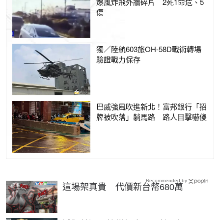
爆風炸飛外牆碎片 2死1命危、5
傷
獨／陸航603旅OH-58D戰術轉場
驗證戰力保存
巴威強風吹進新北！富邦銀行「招
牌被吹落」躺馬路 路人目擊嚇傻
Recommended by
這場架真貴 代價新台幣680萬