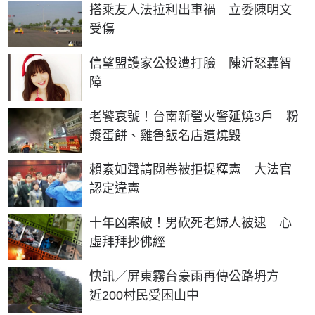
搭乘友人法拉利出車禍 立委陳明文
受傷
信望盟護家公投遭打臉 陳沂怒轟智
障
老饕哀號！台南新營火警延燒3戶 粉
漿蛋餅、雞魯飯名店遭燒毀
賴素如聲請閱卷被拒提釋憲 大法官
認定違憲
十年凶案破！男砍死老婦人被逮 心
虛拜拜抄佛經
快訊／屏東霧台豪雨再傳公路坍方
近200村民受困山中