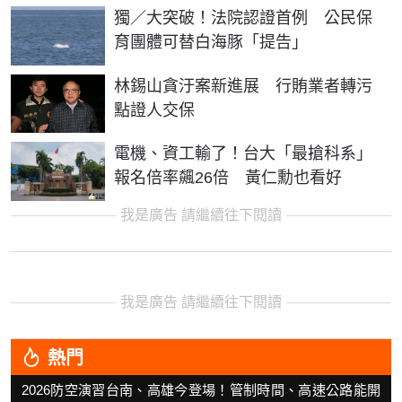
獨／大突破！法院認證首例 公民保
育團體可替白海豚「提告」
林錫山貪汙案新進展 行賄業者轉污
點證人交保
電機、資工輸了！台大「最搶科系」
報名倍率飆26倍 黃仁勳也看好
我是廣告 請繼續往下閱讀
我是廣告 請繼續往下閱讀
熱門
2026防空演習台南、高雄今登場！管制時間、高速公路能開