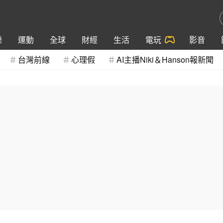
樂
運動
全球
財經
生活
電玩
影音
台灣前線
心理假
AI主播Niki＆Hanson報新聞