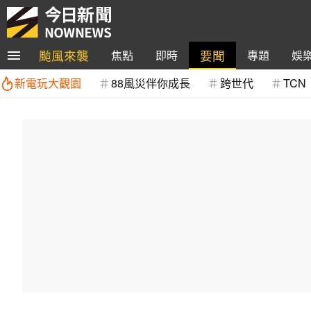
颱風來襲
要聞
焦點
即時
專題
娛
新電玩大觀園
88風災伴你成長
跨世代
TCN