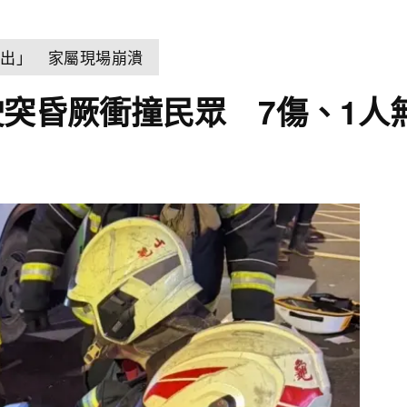
浮出」 家屬現場崩潰
突昏厥衝撞民眾 7傷、1人