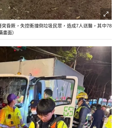
疑突昏厥，失控衝撞倒垃圾民眾，造成7人送醫，其中78
攝畫面）