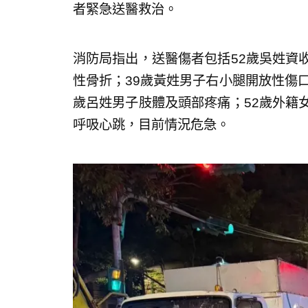
者緊急送醫救治。
消防局指出，送醫傷者包括52歲吳姓資
性骨折；39歲黃姓男子右小腿開放性傷口
歲呂姓男子肢體及頭部疼痛；52歲外籍
呼吸心跳，目前情況危急。