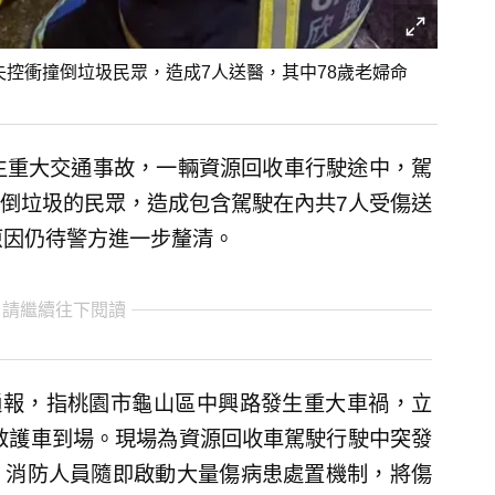
失控衝撞倒垃圾民眾，造成7人送醫，其中78歲老婦命
生重大交通事故，一輛資源回收車行駛途中，駕
倒垃圾的民眾，造成包含駕駛在內共7人受傷送
原因仍待警方進一步釐清。
 請繼續往下閱讀
通報，指桃園市龜山區中興路發生重大車禍，立
輛救護車到場。現場為資源回收車駕駛行駛中突發
，消防人員隨即啟動大量傷病患處置機制，將傷