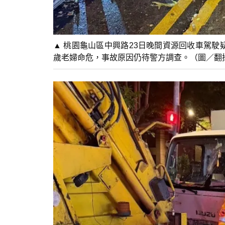
▲ 桃園龜山區中興路23日晚間資源回收車駕駛
歲老婦命危，事故原因仍待警方調查。（圖／翻