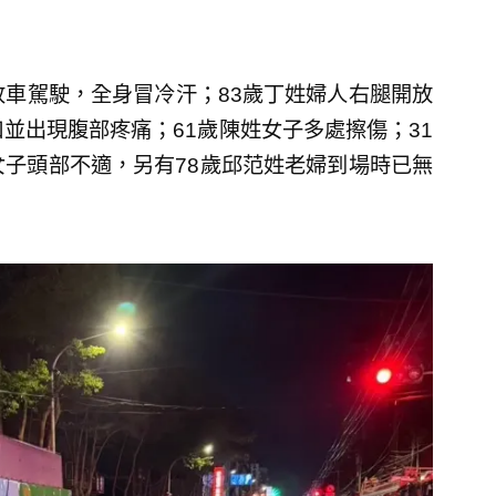
收車駕駛，全身冒冷汗；83歲丁姓婦人右腿開放
並出現腹部疼痛；61歲陳姓女子多處擦傷；31
女子頭部不適，另有78歲邱范姓老婦到場時已無