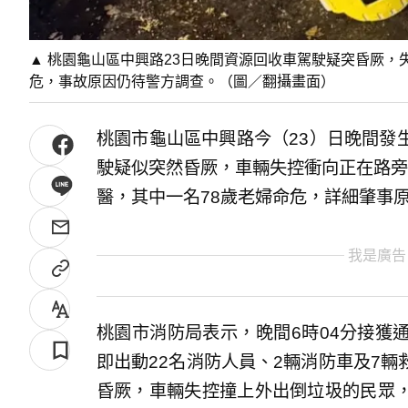
▲ 桃園龜山區中興路23日晚間資源回收車駕駛疑突昏厥，
危，事故原因仍待警方調查。（圖／翻攝畫面）
桃園市龜山區中興路今（23）日晚間發
駛疑似突然昏厥，車輛失控衝向正在路旁
醫，其中一名78歲老婦命危，詳細肇事
我是廣告
桃園市消防局表示，晚間6時04分接獲
即出動22名消防人員、2輛消防車及7
昏厥，車輛失控撞上外出倒垃圾的民眾