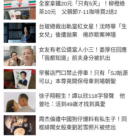
全家拿鐵20元「只有5天」！柳橙綠
茶10元 父親節7-11咖啡買2送2
台玻總裁出軌當紅女星！沈時華「生
女兒」後遭拋棄 捲詐欺案神隱
女友有老公還當人小三！姜厚任回應
「我都知道」前夫身分被扒出
早餐店門口禁止停車！只有「SJ始源
可以」本尊竟開保母車到場朝聖
徐子翔輕生！譚以欣118字發聲 他
曾吐：活到49歲才找到真愛
周杰倫遭中國狗仔爆料有私生子！同
框緋聞女股東劉若雪照片被挖出