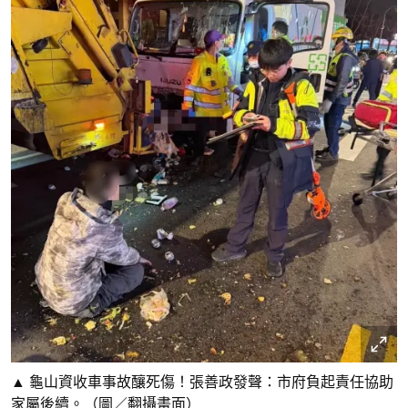
▲ 龜山資收車事故釀死傷！張善政發聲：市府負起責任協助
家屬後續。（圖／翻攝畫面）