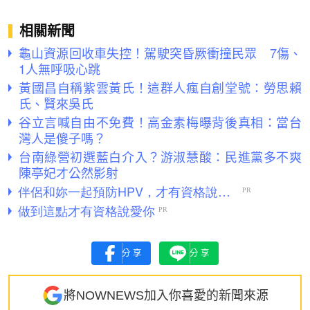
相關新聞
龜山資源回收車失控！駕駛突昏厥衝撞民眾 7傷、
1人無呼吸心跳
黃國昌自稱紫雲黃氏！這群人瘋自創堂號：勞思賴
氏、賢來吳氏
谷立言喊自由不免費！高金素梅曝背後真相：當台
灣人是傻子嗎？
台南綠營初選藍白介入？游淑慧酸：民進黨多不爽
陳亭妃才公然影射
分享
分享
將NOWNEWS加入你喜愛的新聞來源