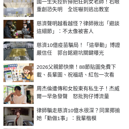
國一生失控折掃把狂刺女老師！右眼
重創恐失明 全班嚇到逃出教室
慈濟聲明越看越怪？律師揪出「避談
這細節」：不太像被害人
慈濟10億疫苗騙局！「這舉動」博證
嚴信任 郭台銘避坑關鍵曝光
2026父親節快樂！88節貼圖免費下
載、長輩圖、祝福語、紅包一次看
周杰倫遭傳和女股東有私生子！杰威
爾一早急發聲 怒批狗仔博流量
律師騙走慈濟10億水很深？同業揶揄
她「勤做1事」：我輩楷模