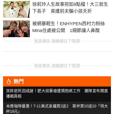
徐莉玲人生故事宛如8點檔！大三就生
下長子 竟遭前夫騙小孩夭折
被網暴輕生！ENHYPEN西村力粉絲
Mina住處被公開 1細節讓人鼻酸
我是廣告 請繼續往下閱讀
我是廣告 請繼續往下閱讀
熱門
突猝逝死因成謎！肥大叔暴瘦遭猜抱病工作 團隊宣布開直
播揭真相
本周咖啡優惠！7-11美式拿鐵買2送2 寄杯買10送10「特大
杯18元」