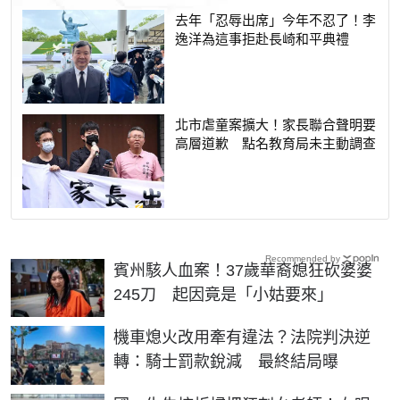
去年「忍辱出席」今年不忍了！李
逸洋為這事拒赴長崎和平典禮
北市虐童案擴大！家長聯合聲明要
高層道歉 點名教育局未主動調查
Recommended by
賓州駭人血案！37歲華裔媳狂砍婆婆
245刀 起因竟是「小姑要來」
機車熄火改用牽有違法？法院判決逆
轉：騎士罰款銳減 最終結局曝