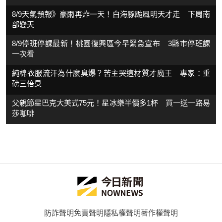
8/9天氣預報》豪雨再炸一天！白海豚颱風明天才走 下周南
部變天
8/9停班停課最新！桃園復興區今早緊急宣布 3縣市停班課
一次看
純棉衣服流汗為什麼臭爆？苦主哭這材質才魔王 專家：重
磅三倍臭
父親節星巴克大美式75元！星冰樂半價多1杯 買一送一路易
莎咖啡
防詐聲明
免責聲明
隱私權聲明
著作權聲明