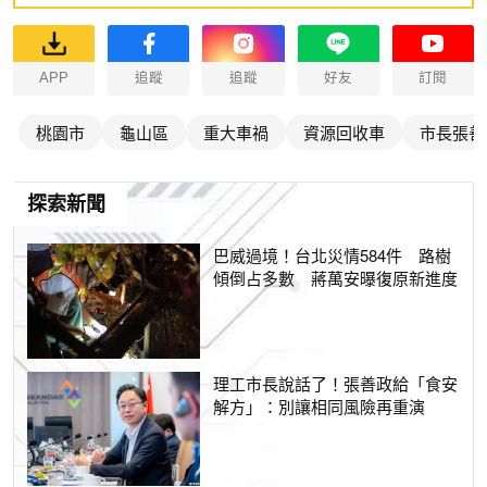
APP
追蹤
追蹤
好友
訂閱
桃園市
龜山區
重大車禍
資源回收車
市長張善
探索新聞
巴威過境！台北災情584件 路樹
傾倒占多數 蔣萬安曝復原新進度
理工市長說話了！張善政給「食安
解方」：別讓相同風險再重演