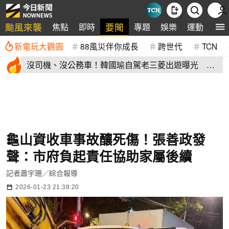
颱風來襲
要聞
焦點
即時
專題
娛樂
運動
全
新電玩大觀園
88風災伴你成長
跨世代
TCN
沒司機、沒公務車！韓國瑜自駕老三菱出遊曝光 私
下模樣掀熱議
龜山資收車事故釀死傷！張善政發
聲：市府負起責任協助家屬後續
記者蕭宇珊／綜合報導
2026-01-23 21:38:20