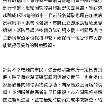
張善政指出，意外發生時環管處龜山區中隊正進行
例行作業，駕駛因突發身體狀況失去意識，導致這
起釀成1死5傷的憾事，目前該名駕駛也還在加護病
房觀察中。張善政強調，市府已立即啟動緊急應變
機制，消防局調派多個分隊到場支援，相關局處也
主動與醫療單位保持聯繫，確保每一位受傷市民都
能獲得最妥善的醫療照顧。
針對不幸罹難的市民，張善政承諾市府一定負責到
底，除了盡速釐清肇事原因與職安責任，也會提供
家屬必要的關懷與物資協助，向家屬致上沉痛的哀
悼，並期盼其餘傷者能早日康復，市府團隊將持續
關注醫療進度，並在最短時間內完成事故調查，給