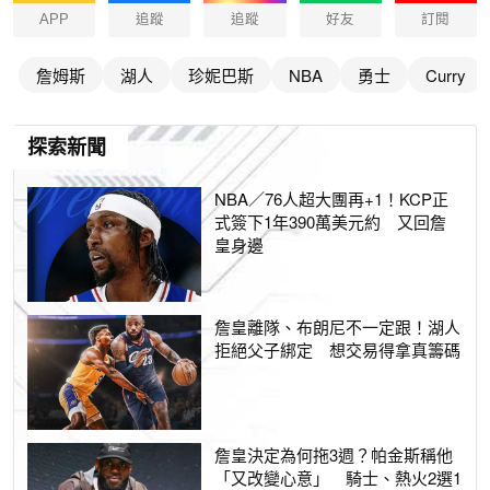
APP
追蹤
追蹤
好友
訂閱
詹姆斯
湖人
珍妮巴斯
NBA
勇士
Curry
探索新聞
NBA／76人超大團再+1！KCP正
式簽下1年390萬美元約 又回詹
皇身邊
詹皇離隊、布朗尼不一定跟！湖人
拒絕父子綁定 想交易得拿真籌碼
詹皇決定為何拖3週？帕金斯稱他
「又改變心意」 騎士、熱火2選1