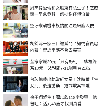
周杰倫遭傳和女股東有私生子！杰威
爾一早急發聲 怒批狗仔博流量
PR
空汙來襲機車族請關注癌細胞入侵
胡錦濤一家三口遭滅門？知情官員曝
內幕：習近平應不會去謀害
全家拿鐵20元「只有5天」！柳橙綠
茶10元 父親節7-11咖啡買2送2
台玻總裁出軌當紅女星！沈時華「生
女兒」後遭拋棄 捲詐欺案神隱
徐子翔輕生！譚以欣118字發聲 他
曾吐：活到49歲才找到真愛