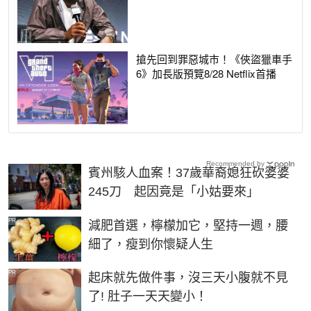
搶先回到罪惡城市！《俠盜獵車手
6》加長版預覽8/28 Netflix首播
Recommended by
賓州駭人血案！37歲華裔媳狂砍婆婆
245刀 起因竟是「小姑要來」
PR
減肥首選，檸檬加它，堅持一週，腰
細了，瘦到你懷疑人生
PR
起床就先做件事，沒三天小腹就不見
了! 肚子一天天變小！