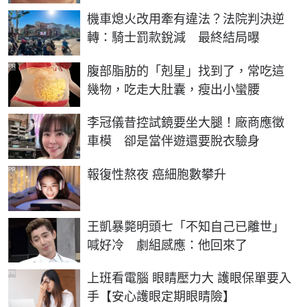
機車熄火改用牽有違法？法院判決逆
轉：騎士罰款銳減 最終結局曝
PR
腹部脂肪的「剋星」找到了，常吃這
幾物，吃走大肚囊，瘦出小蠻腰
李冠儀昔控試鏡要坐大腿！廠商應徵
車模 卻是當伴遊還要脫衣驗身
PR
報復性熬夜 癌細胞數攀升
王凱暴斃明頭七「不知自己已離世」
喊好冷 劇組感應：他回來了
PR
上班看電腦 眼睛壓力大 護眼保單要入
手【安心護眼定期眼睛險】