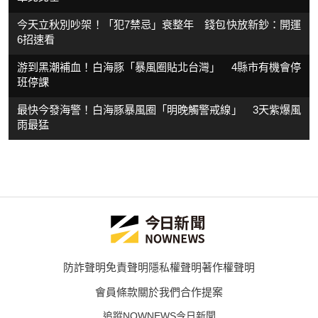
今天立秋別吵架！「犯7禁忌」衰整年 錢包快放新鈔：開運
6招速看
游到黑潮補血！白海豚「暴風圈貼北台灣」 4縣市有機會停
班停課
最快今發海警！白海豚暴風圈「明晚觸警戒線」 3天紫爆風
雨最猛
防詐聲明
免責聲明
隱私權聲明
著作權聲明
會員條款
關於我們
合作提案
追蹤NOWNEWS今日新聞