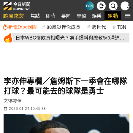
颱風來襲
運動
焦點
即時
要聞
專題
娛樂
全
新電玩大觀園
88風災伴你成長
跨世代
TCN
日本WBC慘敗真相曝光？選手爆料與總教練0溝通
連大谷翔平都吐槽
李亦伸專欄／詹姆斯下一季會在哪隊
打球？最可能去的球隊是勇士
文/李亦伸
2026-01-24 10:45:38