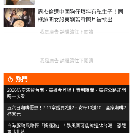
周杰倫遭中國狗仔爆料有私生子！同
框緋聞女股東劉若雪照片被挖出
我是廣告 請繼續往下閱讀
我是廣告 請繼續往下閱讀
熱門
2026防空演習台南、高雄今登場！管制時間、高速公路能開
嗎一次看
五六日咖啡優惠！7-11拿鐵買2送2、寄杯10送10 全家咖啡2
杯88元
白海豚颱風路徑「搖擺游」！暴風圈可能擦邊北台灣 恐籠
罩北北基