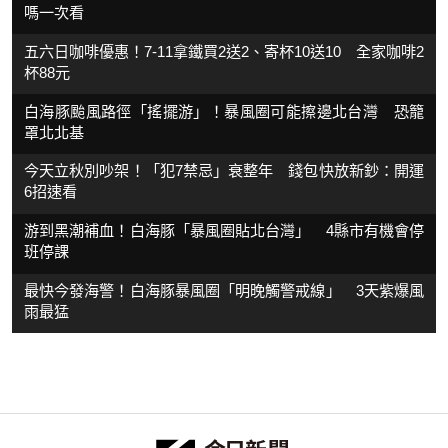
嗎一次看
五六日咖啡優惠！7-11拿鐵買2送2、寄杯10送10 全家咖啡2
杯88元
白海豚颱風路徑「搖擺游」！暴風圈可能擦邊北台灣 恐籠
罩北北基
今天立秋別吵架！「犯7禁忌」衰整年 錢包快放新鈔：開運
6招速看
游到黑潮補血！白海豚「暴風圈貼北台灣」 4縣市有機會停
班停課
最快今發海警！白海豚暴風圈「明晚觸警戒線」 3天紫爆風
雨最猛