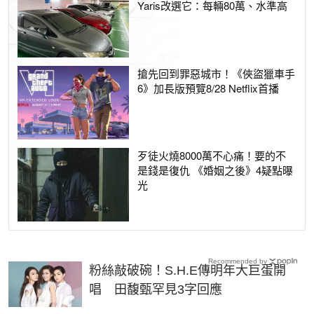
Yaris改選它：每輛80萬、水準高
搶先回到罪惡城市！《俠盜獵車手
6》加長版預覽8/28 Netflix首播
歹徒火燒8000萬不心痛！要的不
是錢是復仇 《婚姻之後》4疑點曝
光
Recommended by
粉絲敲破碗！S.H.E傳明年大巨蛋開
唱 田馥甄罕見3字回應