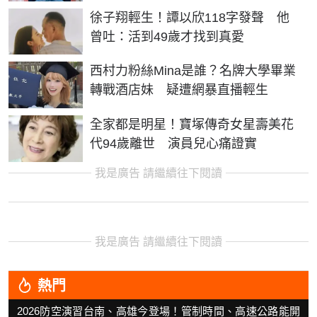
徐子翔輕生！譚以欣118字發聲 他
曾吐：活到49歲才找到真愛
西村力粉絲Mina是誰？名牌大學畢業
轉戰酒店妹 疑遭網暴直播輕生
全家都是明星！寶塚傳奇女星壽美花
代94歲離世 演員兒心痛證實
我是廣告 請繼續往下閱讀
我是廣告 請繼續往下閱讀
熱門
2026防空演習台南、高雄今登場！管制時間、高速公路能開