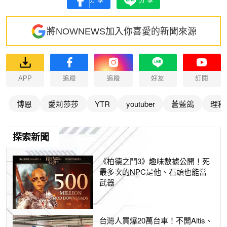
分享
分享
將NOWNEWS加入你喜愛的新聞來源
APP
追蹤
追蹤
好友
訂閱
博恩
愛莉莎莎
YTR
youtuber
蒼藍鴿
理科
探索新聞
《柏德之門3》趣味數據公開！死
最多次的NPC是他、石頭也能當
武器
台灣人買爆20萬台車！不開Altis、