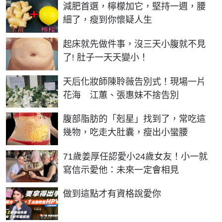
PR
減肥首選，檸檬加它，堅持一週，腰
細了，瘦到你懷疑人生
PR
起床就先做件事，沒三天小腹就不見
了! 肚子一天天變小！
天后化妝師陳聆薇告別式！現場一片
花海 江蕙、張惠妹不捨告別
PR
腹部脂肪的「剋星」找到了，常吃這
幾物，吃走大肚囊，瘦出小蠻腰
71歲姜厚任認愛小24歲女友！小一就
寫信示愛他：未來一定會相見
PR
做到這點才有資格說愛你