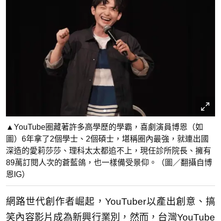
▲YouTube圈藏著許多高學歷的學霸，喜劇演員博恩（如
圖）6年拿了2個學士、2個碩士，堪稱圈內最強，就連出國
深造的愛莉莎莎、理科太太都追不上，現任診所院長、擁有
89萬訂閱人次的蒼藍鴿，也一樣備受景仰。（圖／翻攝自博
恩IG）
網路世代創作者崛起，YouTuber以產出創意、搞
笑內容影片成為新興行業別，然而，台灣YouTube