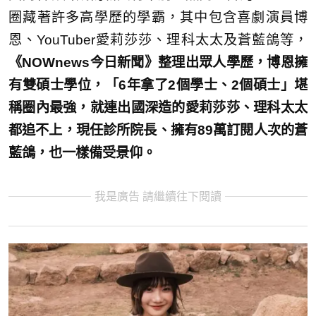
圈藏著許多高學歷的學霸，其中包含喜劇演員博
恩、YouTuber愛莉莎莎、理科太太及蒼藍鴿等，
《NOWnews今日新聞》整理出眾人學歷，博恩擁
有雙碩士學位，「6年拿了2個學士、2個碩士」堪
稱圈內最強，就連出國深造的愛莉莎莎、理科太太
都追不上，現任診所院長、擁有89萬訂閱人次的蒼
藍鴿，也一樣備受景仰。
我是廣告 請繼續往下閱讀