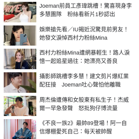
Joeman前員工彥瑋跳槽！驚喜現身李
多慧團隊 粉絲看新片1秒認出
娛樂搶先看／IU揭近況驚見前男友！
她發文淚悼西村力粉絲Mina
西村力粉絲Mina遭網暴輕生！路人淚
憶一起追星過往：她漂亮又善良
攝影師跳槽李多慧！建文剪片爆紅業
配狂接 Joeman吐心聲怕他離職
周杰倫遭傳和女股東有私生子！杰威
爾一早急發聲 怒批狗仔博流量
《不良一族2》最帥89登場！阿一自
信爆棚愛死自己：每天被帥醒