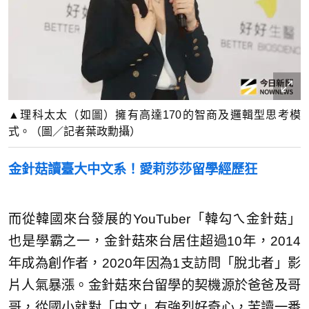
▲理科太太（如圖）擁有高達170的智商及邏輯型思考模
式。（圖／記者葉政勳攝）
金針菇讀臺大中文系！愛莉莎莎留學經歷狂
而從韓國來台發展的YouTuber「韓勾ㄟ金針菇」
也是學霸之一，金針菇來台居住超過10年，2014
年成為創作者，2020年因為1支訪問「脫北者」影
片人氣暴漲。金針菇來台留學的契機源於爸爸及哥
哥，從國小就對「中文」有強烈好奇心，苦讀一番