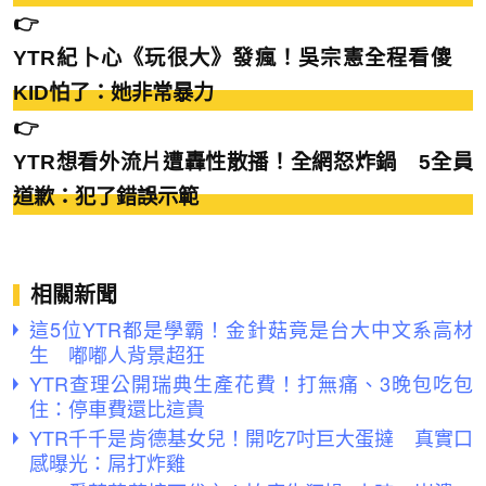
👉
YTR紀卜心《玩很大》發瘋！吳宗憲全程看傻
KID怕了：她非常暴力
👉
YTR想看外流片遭轟性散播！全網怒炸鍋 5全員
道歉：犯了錯誤示範
相關新聞
這5位YTR都是學霸！金針菇竟是台大中文系高材
生 嘟嘟人背景超狂
YTR查理公開瑞典生產花費！打無痛、3晚包吃包
住：停車費還比這貴
YTR千千是肯德基女兒！開吃7吋巨大蛋撻 真實口
感曝光：屌打炸雞