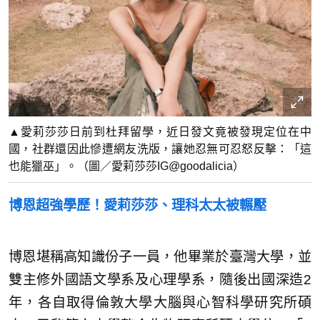
▲愛莉莎莎日前到杜拜留學，近日發文竟被發現定位在中
國，社群還因此慘遭網友洗版，讓她忍無可忍怒反擊：「這
也能獵巫」。（圖／愛莉莎莎IG@goodalicia）
博恩超強學歷！愛莉莎莎、理科太太被輾壓
博恩堪稱高知識份子一員，他畢業於臺灣大學，並
雙主修外國語文學系及心理學系，隨後出國深造2
年，各自取得倫敦大學大腦與心智科學研究所碩