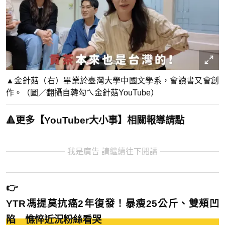
▲金針菇（右）畢業於臺灣大學中國文學系，會讀書又會創
作。（圖／翻攝自韓勾ㄟ金針菇YouTube）
🔺更多【YouTuber大小事】相關報導請點
我是廣告 請繼續往下閱讀
👉
YTR馮提莫抗癌2年復發！暴瘦25公斤、雙頰凹
陷 憔悴近況粉絲看哭