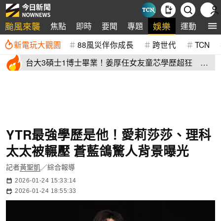
颱風來襲
娛樂
焦點
即時
要聞
專題
運動
全
新電玩大觀園
88風災伴你成長
跨世代
TCN
台大3碩士1博士畢業！姜厚任女友童芯學歷超狂 他
讚爆：比我厲害
YTR最強學歷是他！愛莉莎莎、理科
太太被輾壓 蒼藍鴿驚人背景曝光
記者
黃聖凱
／綜合報導
2026-01-24 15:33:14
2026-01-24 18:55:33