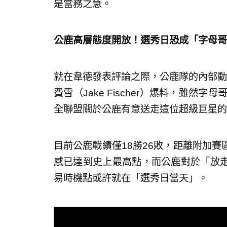
是當務之急。
公鹿高層態度開放！選秀日恐成「字母哥
就在韋德發表評論之際，公鹿隊的內部動盪也到
費雪（Jake Fischer）爆料，雖然
全聯盟關於公鹿有意送走這位超級巨星的
目前公鹿戰績僅18勝26敗，距離附加
感已達到史上最高點，而公鹿對於「放
易時機點或許就在「選秀日當天」。