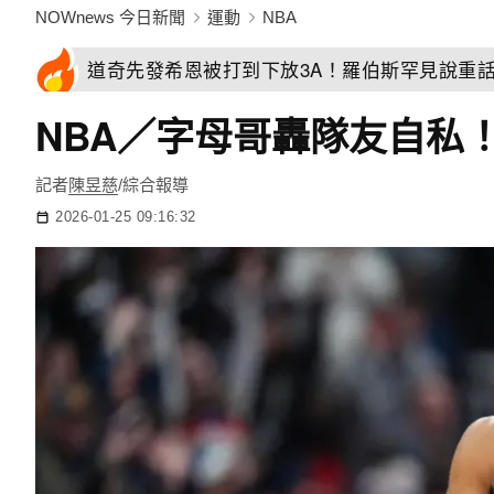
NOWnews 今日新聞
運動
NBA
道奇先發希恩被打到下放3A！羅伯斯罕見說重
NBA／字母哥轟隊友自私
記者
陳昱慈
/綜合報導
2026-01-25 09:16:32