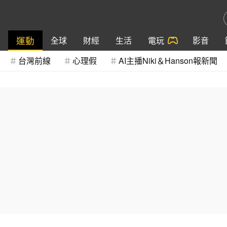
運動
全球
財經
生活
電玩
影音
台灣前線
心理假
AI主播Niki＆Hanson報新聞