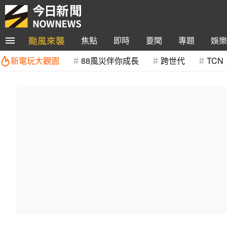
颱風來襲
焦點
即時
要聞
專題
娛樂
新電玩大觀園
88風災伴你成長
跨世代
TCN