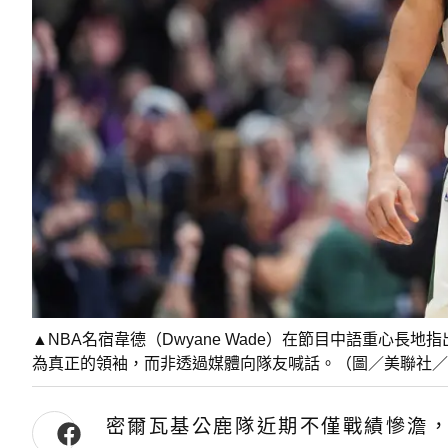
▲NBA名宿韋德（Dwyane Wade）在節目中語重心
為真正的領袖，而非透過媒體向隊友喊話。（圖／美聯社／
密爾瓦基公鹿隊近期不僅戰績慘澹，當