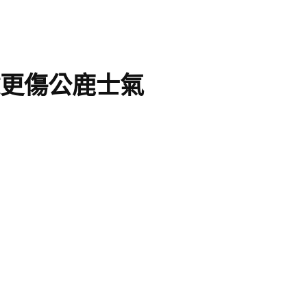
鍵更傷公鹿士氣