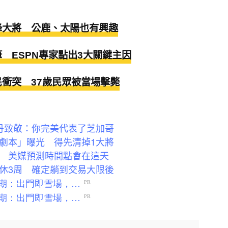
蜂大將 公鹿、太陽也有興趣
 ESPN專家點出3大關鍵主因
民衝突 37歲民眾被當場擊斃
喬丹致敬：你完美代表了芝加哥
鍵劇本」曝光 得先清掉1大將
放 美媒預測時間點會在這天
少休3周 確定躺到交易大限後