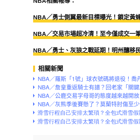
NBA相關報導：
NBA／勇士側翼最新目標曝光！鎖定黃
NBA／交易市場超冷清！至今僅成交一筆
NBA／勇士、灰狼之戰延期！明州釀移
相關新聞
NBA／羅斯「1號」球衣號碼將退役！
NBA／詹皇重返騎士有譜？回老家「關
NBA／公鹿交易字母哥的態度越來越開
NBA／灰熊季後賽懸了？莫蘭特肘傷至