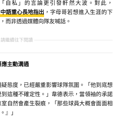
批評隊友「自私」的言論更引發軒然大波。對此，
節目中語重心長地指出
，字母哥若想進入生涯的下
，而非透過媒體向隊友喊話。
 請繼續往下閱讀
哥應主動溝通
猶疑態度，已經嚴重影響球隊氛圍。「他到底想
覺到這種不確定性。」韋德表示，當領袖的承諾
息室自然會產生裂痕，「那些球員大概會面面相
。』」