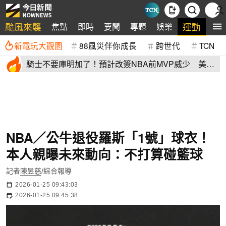
颱風來襲
運動
焦點
即時
要聞
專題
娛樂
全
新電玩大觀園
88風災伴你成長
跨世代
TCN
騎士不要庫明加了！預計改簽NBA前MVP威少 美
媒：湖人也已經攤牌
NBA／公牛退役羅斯「1號」球衣！
本人親曝未來動向：不打算碰籃球
記者
陳昱慈
/綜合報導
2026-01-25 09:43:03
2026-01-25 09:45:38