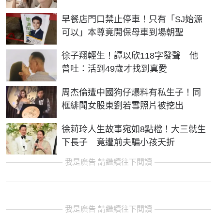
早餐店門口禁止停車！只有「SJ始源
可以」本尊竟開保母車到場朝聖
徐子翔輕生！譚以欣118字發聲 他
曾吐：活到49歲才找到真愛
周杰倫遭中國狗仔爆料有私生子！同
框緋聞女股東劉若雪照片被挖出
徐莉玲人生故事宛如8點檔！大三就生
下長子 竟遭前夫騙小孩夭折
我是廣告 請繼續往下閱讀
我是廣告 請繼續往下閱讀