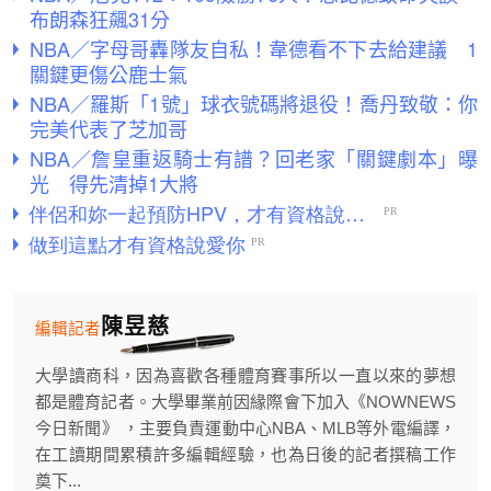
布朗森狂飆31分
NBA／字母哥轟隊友自私！韋德看不下去給建議 1
關鍵更傷公鹿士氣
NBA／羅斯「1號」球衣號碼將退役！喬丹致敬：你
完美代表了芝加哥
NBA／詹皇重返騎士有譜？回老家「關鍵劇本」曝
光 得先清掉1大將
陳昱慈
編輯記者
大學讀商科，因為喜歡各種體育賽事所以一直以來的夢想
都是體育記者。大學畢業前因緣際會下加入《NOWNEWS
今日新聞》 ，主要負責運動中心NBA、MLB等外電編譯，
在工讀期間累積許多編輯經驗，也為日後的記者撰稿工作
奠下...