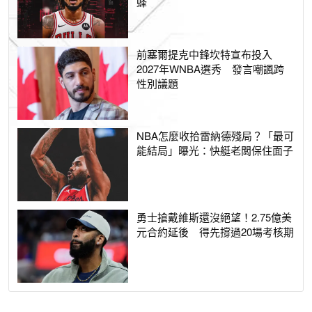
蜂
前塞爾提克中鋒坎特宣布投入
2027年WNBA選秀 發言嘲諷跨
性別議題
NBA怎麼收拾雷納德殘局？「最可
能結局」曝光：快艇老闆保住面子
勇士搶戴維斯還沒絕望！2.75億美
元合約延後 得先撐過20場考核期