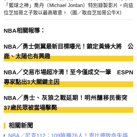
「籃球之神」喬丹（Michael Jordan）特別錄製影片，向這
位芝加哥之子致以最高敬意。（圖／取自芝加哥公牛X）
NBA相關報導：
NBA／勇士側翼最新目標曝光！鎖定黃蜂大將 公
鹿、太陽也有興趣
NBA／交易市場超冷清！至今僅成交一筆 ESPN
專家點出3大關鍵主因
NBA／勇士、灰狼之戰延期！明州釀移民衝突
37歲民眾被當場擊斃
相關新聞
NBA／尼克112：109險勝76人！恩比德致命失誤