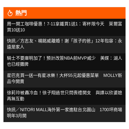
熱門
周一開工咖啡優惠！7-11拿鐵買1送1：寄杯限今天 萊爾富
買10送10
快訊／方志友、楊銘威離婚！謝「孩子的爸」12年包容：永
遠是家人
騎士不要庫明加了！預計改簽NBA前MVP威少 美媒：湖人
也已經攤牌
星巴克買一送一有星冰樂！大杯55元起優惠菜單 MOLLY新
品今開賣
徐莉玲被轟冷血！徐子翔過世只問喪禮開支 與譚以欣婆媳
再無互動
快訊／NITORI MALL海外第一家進駐台北圓山 1700坪商場
明年3月開