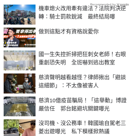
Recommended by
機車熄火改用牽有違法？法院判決逆
轉：騎士罰款銳減 最終結局曝
PR
做到這點才有資格說愛你
國一生失控折掃把狂刺女老師！右眼
重創恐失明 全班嚇到逃出教室
慈濟聲明越看越怪？律師揪出「避談
這細節」：不太像被害人
慈濟10億疫苗騙局！「這舉動」博證
嚴信任 郭台銘避坑關鍵曝光
沒司機、沒公務車！韓國瑜自駕老三
菱出遊曝光 私下模樣掀熱議