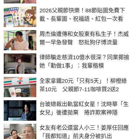
2026父親節快樂！88節貼圖免費下
載、長輩圖、祝福語、紅包一次看
周杰倫遭傳和女股東有私生子！杰威
爾一早急發聲 怒批狗仔博流量
律師騙走慈濟10億水很深？同業揶揄
她「勤做1事」：我輩楷模
全家拿鐵20元「只有5天」！柳橙綠
茶10元 父親節7-11咖啡買2送2
台玻總裁出軌當紅女星！沈時華「生
女兒」後遭拋棄 捲詐欺案神隱
女友有老公還當人小三！姜厚任回應
「我都知道」前夫身分被扒出