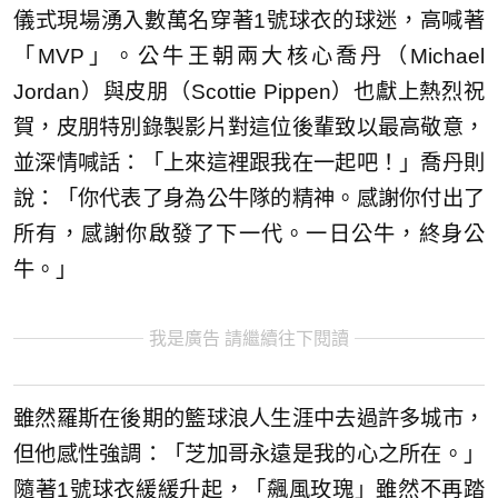
儀式現場湧入數萬名穿著1號球衣的球迷，高喊著
「MVP」。公牛王朝兩大核心喬丹（Michael
Jordan）與皮朋（Scottie Pippen）也獻上熱烈祝
賀，皮朋特別錄製影片對這位後輩致以最高敬意，
並深情喊話：「上來這裡跟我在一起吧！」喬丹則
說：「你代表了身為公牛隊的精神。感謝你付出了
所有，感謝你啟發了下一代。一日公牛，終身公
牛。」
我是廣告 請繼續往下閱讀
雖然羅斯在後期的籃球浪人生涯中去過許多城市，
但他感性強調：「芝加哥永遠是我的心之所在。」
隨著1號球衣緩緩升起，「飆風玫瑰」雖然不再踏