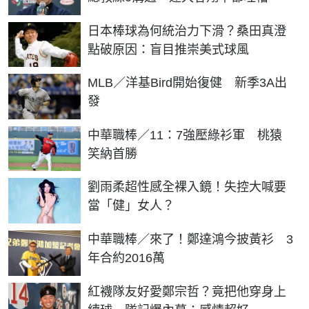
日本棒球為何統治力下滑？桑田真澄
點破原因：盲目推崇美式球風
MLB／洋基Bird開始復健 新季3A出
發
中華職棒／11：7強壓綠衫軍 桃猿
笑納首勝
劉雨柔超性感全裸入鏡！失控大喊要
當「健」女人？
中華職棒／來了！鄭達鴻今披黃衫 3
年合約2016萬
紅襪隊友好愛鄭宗哲？竟把他穿身上