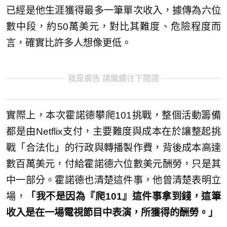
已經是他生涯獲得最多一筆單次收入，據傳為六位
數中段，約50萬美元，對比其難度、危險程度而
言，確實比許多人想像更低。
我是廣告 請繼續往下閱讀
實際上，本次霍諾德攀爬101挑戰，整個活動籌備
都是由Netflix支付，主要難度與成本在於讓整起挑
戰「合法化」的行政與轉播製作費，背後成本高達
數百萬美元，付給霍諾德六位數美元酬勞，只是其
中一部分。霍諾德也清楚這件事，他曾清楚表明立
場，
「我不是因為『爬101』這件事拿到錢，這筆
收入是在一場電視節目中表演，所獲得的酬勞。」