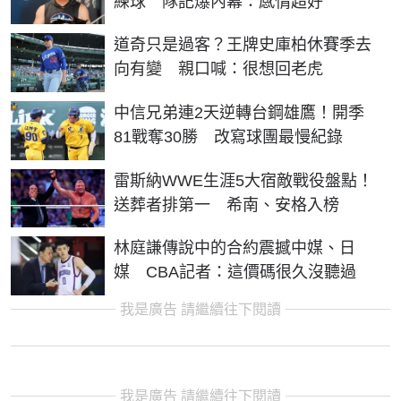
練球 隊記爆內幕：感情超好
道奇只是過客？王牌史庫柏休賽季去
向有變 親口喊：很想回老虎
中信兄弟連2天逆轉台鋼雄鷹！開季
81戰奪30勝 改寫球團最慢紀錄
雷斯納WWE生涯5大宿敵戰役盤點！
送葬者排第一 希南、安格入榜
林庭謙傳說中的合約震撼中媒、日
媒 CBA記者：這價碼很久沒聽過
我是廣告 請繼續往下閱讀
我是廣告 請繼續往下閱讀