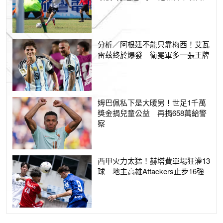
分析／阿根廷不能只靠梅西！艾瓦
雷茲終於爆發 衛冕軍多一張王牌
姆巴佩私下是大暖男！世足1千萬
獎金捐兒童公益 再捐658萬給警
察
西甲火力太猛！赫塔費單場狂灌13
球 地主高雄Attackers止步16強