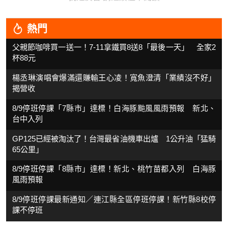
熱門
父親節咖啡買一送一！7-11拿鐵買8送8「最後一天」 全家2
杯88元
楊丞琳演唱會爆滿還賺輸王心凌！寬魚澄清「業績沒不好」
揭營收
8/9停班停課「7縣市」達標！白海豚颱風風雨預報 新北、
台中入列
GP125已經被淘汰了！台灣最省油機車出爐 1公升油「猛騎
65公里」
8/9停班停課「8縣市」達標！新北、桃竹苗都入列 白海豚
風雨預報
8/9停班停課最新通知／連江縣全區停班停課！新竹縣8校停
課不停班