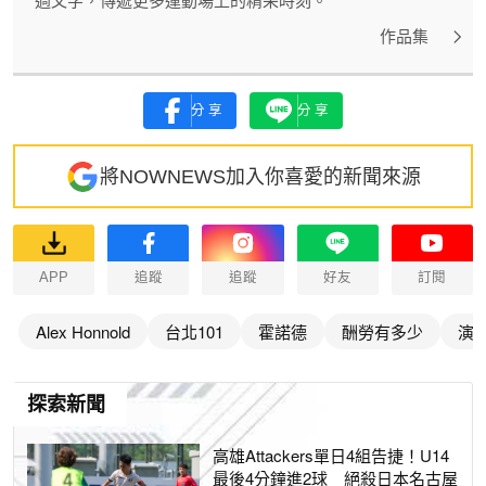
過文字，傳遞更多運動場上的精采時刻。
作品集
分享
分享
將NOWNEWS加入你喜愛的新聞來源
APP
追蹤
追蹤
好友
訂閱
Alex Honnold
台北101
霍諾德
酬勞有多少
演
探索新聞
高雄Attackers單日4組告捷！U14
最後4分鐘進2球 絕殺日本名古屋