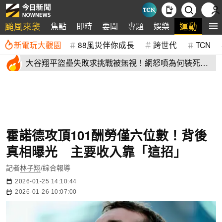
颱風來襲
運動
焦點
即時
要聞
專題
娛樂
全
新電玩大觀園
88風災伴你成長
跨世代
TCN
大谷翔平盜壘失敗求挑戰被無視！網怒噴為何裝死？
道奇教頭揭秘了
霍諾德攻頂101酬勞僅六位數！背後
真相曝光 主要收入靠「這招」
記者
林子翔
/綜合報導
2026-01-25 14:10:44
2026-01-26 10:07:00