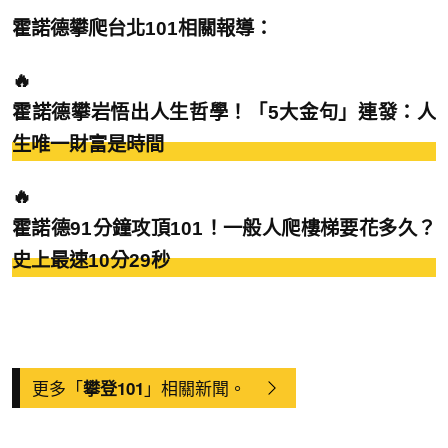
霍諾德攀爬台北101相關報導：
🔥
霍諾德攀岩悟出人生哲學！「5大金句」連發：人
生唯一財富是時間
🔥
霍諾德91分鐘攻頂101！一般人爬樓梯要花多久？
史上最速10分29秒
更多「
」相關新聞。
攀登101