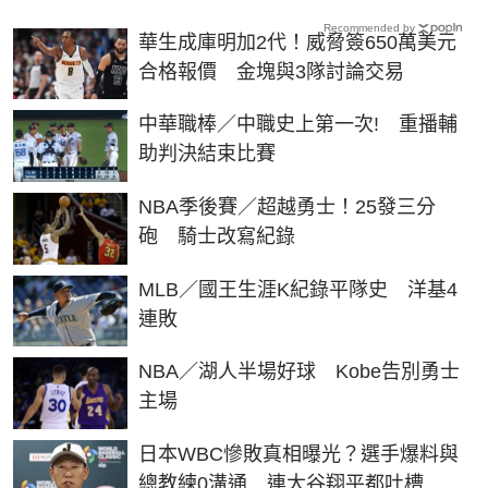
Recommended by
華生成庫明加2代！威脅簽650萬美元
合格報價 金塊與3隊討論交易
中華職棒／中職史上第一次! 重播輔
助判決結束比賽
NBA季後賽／超越勇士！25發三分
砲 騎士改寫紀錄
MLB／國王生涯K紀錄平隊史 洋基4
連敗
NBA／湖人半場好球 Kobe告別勇士
主場
日本WBC慘敗真相曝光？選手爆料與
總教練0溝通 連大谷翔平都吐槽