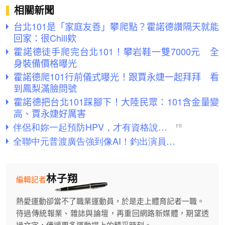
相關新聞
台北101是「家庭友善」攀爬點？霍諾德讚隔天就能
回家：很Chill欸
霍諾德徒手爬完台北101！攀岩鞋一雙7000元 全
身裝備價格曝光
霍諾德爬101行前儀式曝光！跟賈永婕一起拜拜 看
到鳳梨滿臉問號
霍諾德把台北101踩腳下！大陸民眾：101含金量變
高、賈永婕好厲害
林子翔
編輯記者
熱愛運動卻當不了職業運動員，於是走上體育記者一職。
待過傳統報業、雜誌與論壇，再重回網路新媒體，期望透