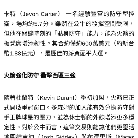
卡特（Jevon Carter） 一名經驗豐富的防守型控
衛，場均約5.7分。雖然在公牛的發揮空間受限，
但他在關鍵時刻的「貼身防守」能力，能為火箭的
板凳席增添韌性。其合約僅約600萬美元（約新台
幣1.88億元），是極佳的薪資配平人選。
火箭強化防守 衝擊西區三強
隨著杜蘭特（Kevin Durant）季初加盟，火箭已正
式開啟爭冠窗口。多森姆的加入能有效分擔防守對
手王牌球星的壓力，並為休士頓的外線增添更多穩
定性。對於公牛而言，這筆交易則能讓他們更靈活
地圍繞吉迪（Josh Giddey）與布澤里斯（Matas