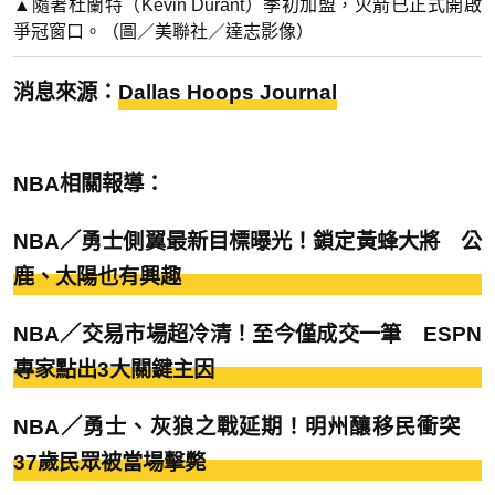
▲隨著杜蘭特（Kevin Durant）季初加盟，火箭已正式開啟
爭冠窗口。（圖／美聯社／達志影像）
消息來源：
Dallas Hoops Journal
NBA相關報導：
NBA／勇士側翼最新目標曝光！鎖定黃蜂大將 公
鹿、太陽也有興趣
NBA／交易市場超冷清！至今僅成交一筆 ESPN
專家點出3大關鍵主因
NBA／勇士、灰狼之戰延期！明州釀移民衝突
37歲民眾被當場擊斃