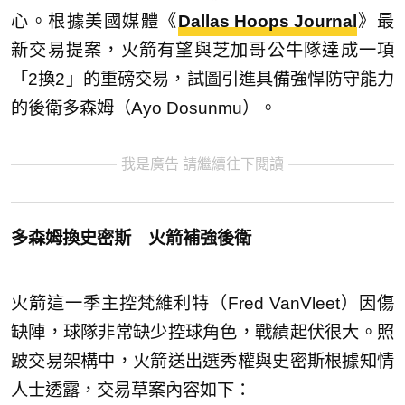
心。根據美國媒體《
Dallas Hoops Journal
》最
新交易提案，火箭有望與芝加哥公牛隊達成一項
「2換2」的重磅交易，試圖引進具備強悍防守能力
的後衛多森姆（Ayo Dosunmu）。
我是廣告 請繼續往下閱讀
多森姆換史密斯 火箭補強後衛
火箭這一季主控梵維利特（Fred VanVleet）因傷
缺陣，球隊非常缺少控球角色，戰績起伏很大。照
跛交易架構中，火箭送出選秀權與史密斯根據知情
人士透露，交易草案內容如下：