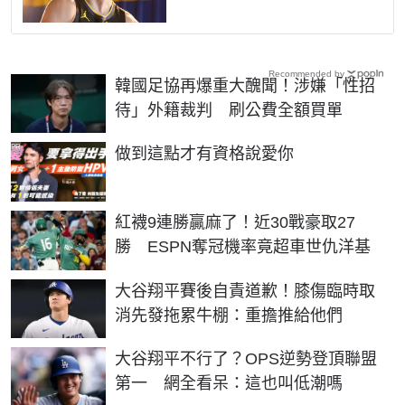
Recommended by
韓國足協再爆重大醜聞！涉嫌「性招
待」外籍裁判 刷公費全額買單
PR
做到這點才有資格說愛你
紅襪9連勝贏麻了！近30戰豪取27
勝 ESPN奪冠機率竟超車世仇洋基
大谷翔平賽後自責道歉！膝傷臨時取
消先發拖累牛棚：重擔推給他們
大谷翔平不行了？OPS逆勢登頂聯盟
第一 網全看呆：這也叫低潮嗎