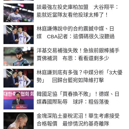
談最強左投史庫柏加盟 大谷翔平：
能就近當隊友看他投球太棒了！
林庭謙傳說中的合約震撼中媒、日
媒 CBA記者：這價碼很久沒聽過
洋基交易補強失敗！急撿前銀棒捕手
賈佛補洞 布恩：看看還剩多少
林庭謙到底有多強？中媒分析「3大優
勢」 回歸台籃宛如降維打擊
韓國足協「買春換不敗」！德媒、日
媒轟國際恥辱 球評：粗俗落後
金塊深陷土豪稅泥沼！華生考慮接受
合格報價 最慘情況約基奇離隊