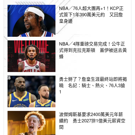
NBA／76人超大團再+1！KCP正
式簽下1年390萬美元約 又回詹
皇身邊
NBA／4隊重磅交易完成！公牛正
式得到克拉克斯頓 蓋伊被送去黃
蜂
勇士掰了？詹皇生涯最終站即將揭
曉 名記：騎士、熱火、76人3搶
1
波傑姆斯基要求2400萬美元年薪
續約 勇士2027拚1億美元薪資空
間