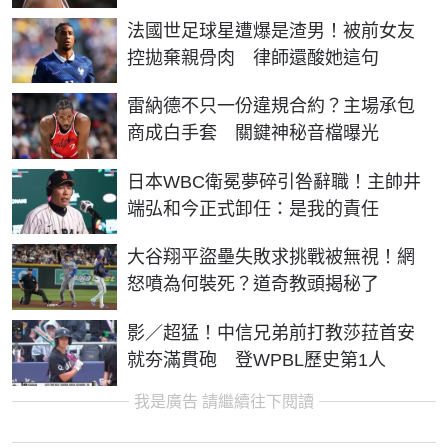
法國世足球星遭爆是渣男！被前女友
控拋棄親骨肉 律師還酸她這句
雷納德不只一份違規合約？主場承包
商成白手套 關鍵神秘音檔曝光
日本WBC衛冕夢碎引咎辭職！主帥井
端弘和今正式卸任：是我的責任
大谷翔平盜壘失敗求挑戰被無視！網
怒噴為何裝死？道奇教頭揭秘了
影／超猛！中信兄弟前打教莎菈首安
就夯滿貫砲 登WPBL歷史第1人
我是廣告 請繼續往下閱讀