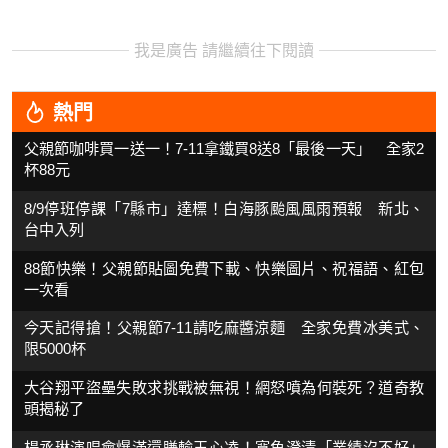
我是廣告 請繼續往下閱讀
熱門
父親節咖啡買一送一！7-11拿鐵買8送8「最後一天」 全家2
杯88元
8/9停班停課「7縣市」達標！白海豚颱風風雨預報 新北、
台中入列
88節快樂！父親節貼圖免費下載、快樂圖片、祝福語、紅包
一次看
今天記得搶！父親節7-11請吃麻醬涼麵 全家免費冰美式、
限5000杯
大谷翔平盜壘失敗求挑戰被無視！網怒噴為何裝死？道奇教
頭揭秘了
楊丞琳演唱會爆滿還賺輸王心凌！寬魚澄清「業績沒不好」