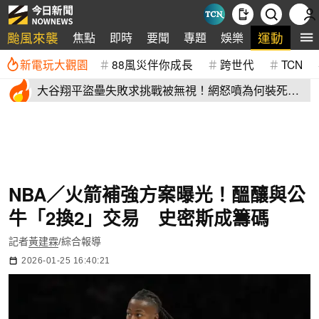
颱風來襲
運動
焦點
即時
要聞
專題
娛樂
全
新電玩大觀園
88風災伴你成長
跨世代
TCN
大谷翔平盜壘失敗求挑戰被無視！網怒噴為何裝死？
道奇教頭揭秘了
NBA／火箭補強方案曝光！醞釀與公
牛「2換2」交易 史密斯成籌碼
記者
黃建霖
/綜合報導
2026-01-25 16:40:21