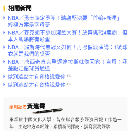
相關新聞
NBA／勇士鎖定墨菲！鵜鶘堅決要「首輪+新星」
終極方案是字母哥
NBA／麥克朗不參加灌籃大賽！放棄挑戰4連霸 但
本人親曝將有彩蛋
NBA／羅斯時代無冠又如何！丹恩催淚演講：1號球
衣就是我們的獎盃
NBA／唐西奇直言重返達拉斯就像回家！自爆：我
差點走錯球員通道
黃建霖
編輯記者
畢業於中國文化大學，曾在聯合報系經濟日報工作過一
年，主跑地方產經線，累積新聞採訪、撰寫實務經驗。