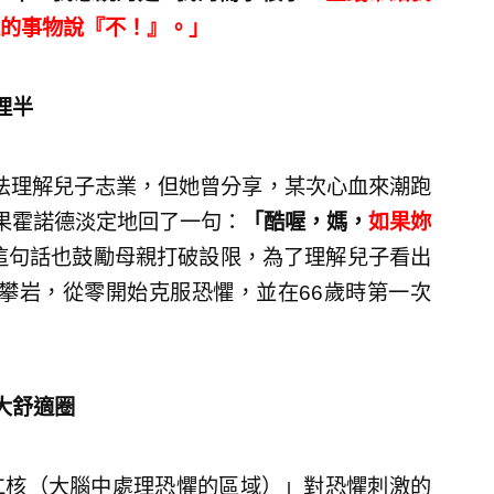
的事物說『不！』。」
哩半
ck原本無法理解兒子志業，但她曾分享，某次心血來潮跑
果霍諾德淡定地回了一句：
「酷喔，媽，
如果妳
 這句話也鼓勵母親打破設限，為了理解兒子看出
觸攀岩，從零開始克服恐懼，並在66歲時第一次
大舒適圈
仁核（大腦中處理恐懼的區域）」對恐懼刺激的