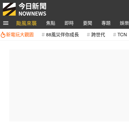
颱風來襲
焦點
即時
要聞
專題
娛樂
新電玩大觀園
88風災伴你成長
跨世代
TCN