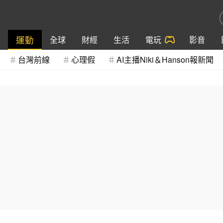
運動
全球
財經
生活
電玩
影音
台灣前線
心理假
AI主播Niki＆Hanson報新聞