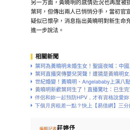
另一方面，黃曉明的感情近況也再度被提
葉珂，但傳出兩人已悄悄分手，當初官
疑似已懷孕，消息指出黃曉明對新生命
進一步說法。
相關新聞
葉珂為黃曉明未婚生女！聖誕夜喊：中國
葉珂直播突傳嬰兒哭聲！遭猜是黃曉明女
世紀婚變！黃曉明、Angelababy上演
黃曉明新歡葉珂生了！直播驚吐：已生完
莊婷伃
編輯記者