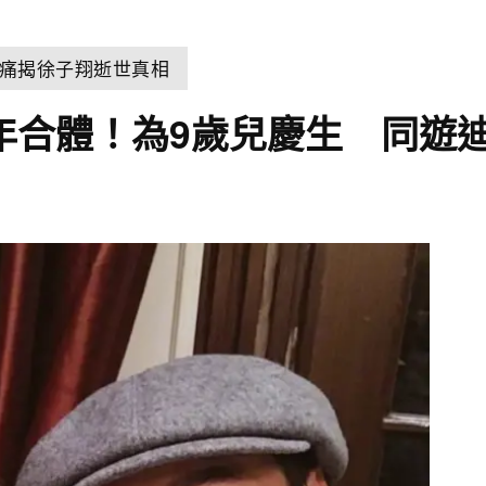
痛揭徐子翔逝世真相
離婚4年合體！為9歲兒慶生 同