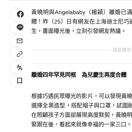
黃曉明與Angelababy（楊穎）離
體！昨（25）日有網友在上海迪士尼巧
生，畫面曝光後，立刻引發網友熱議。
我是廣告
離婚四年罕見同框 為兒慶生再度合體
根據巧遇民眾曝光的影片，可以發現黃曉明與
選擇全黑造型，搭配帽子與口罩，試圖
在照顧孩子方面卻展現高度默契，黃曉明走在
緊跟在後，看起來就像幸福的一家三口。