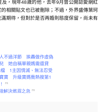
及，現年48歲的他，去年9月曾公開認愛網紅
宣的相關貼文也已被刪除；不過，外界盛傳葉珂
充滿期待，但對於是否再婚則態度保留，尚未有
人不過洋節 挨轟做作虛偽
兒 她自稱單親媽需還貸
八點檔 1主因情滅、無法忍受
寶寶 升級寶媽衝熱搜第1