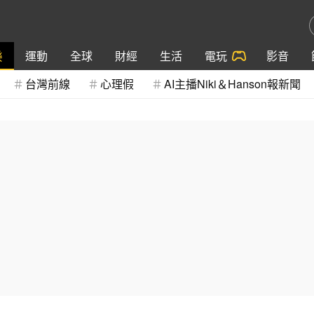
樂
運動
全球
財經
生活
電玩
影音
台灣前線
心理假
AI主播Niki＆Hanson報新聞