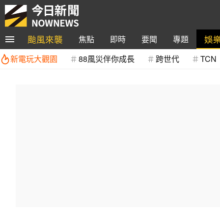
颱風來襲
娛
焦點
即時
要聞
專題
新電玩大觀園
88風災伴你成長
跨世代
TCN