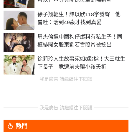
可以」本尊竟開保母車到場朝聖
徐子翔輕生！譚以欣118字發聲 他
曾吐：活到49歲才找到真愛
周杰倫遭中國狗仔爆料有私生子！同
框緋聞女股東劉若雪照片被挖出
徐莉玲人生故事宛如8點檔！大三就生
下長子 竟遭前夫騙小孩夭折
我是廣告 請繼續往下閱讀
我是廣告 請繼續往下閱讀
熱門