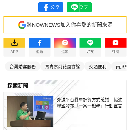
分享
分享
將NOWNEWS加入你喜愛的新聞來源
APP
追蹤
追蹤
好友
訂閱
台灣婚宴服務
青青食尚花園會館
交通便利
南瓜馬
探索新聞
外送平台疊單計算方式惹議 協進
聯盟發布「一案一檢舉」行動宣言