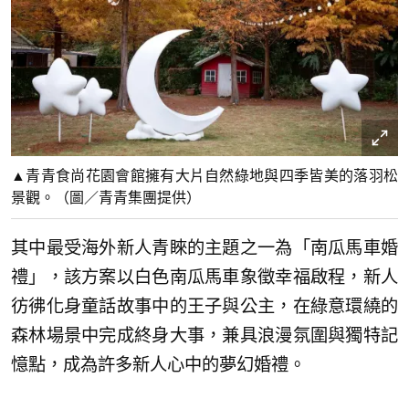
▲青青食尚花園會館擁有大片自然綠地與四季皆美的落羽松
景觀。（圖／青青集團提供）
其中最受海外新人青睞的主題之一為「南瓜馬車婚
禮」，該方案以白色南瓜馬車象徵幸福啟程，新人
彷彿化身童話故事中的王子與公主，在綠意環繞的
森林場景中完成終身大事，兼具浪漫氛圍與獨特記
憶點，成為許多新人心中的夢幻婚禮。