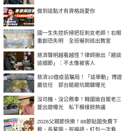
PR
做到這點才有資格說愛你
國一生失控折掃把狂刺女老師！右眼
重創恐失明 全班嚇到逃出教室
慈濟聲明越看越怪？律師揪出「避談
這細節」：不太像被害人
慈濟10億疫苗騙局！「這舉動」博證
嚴信任 郭台銘避坑關鍵曝光
沒司機、沒公務車！韓國瑜自駕老三
菱出遊曝光 私下模樣掀熱議
2026父親節快樂！88節貼圖免費下
載、長輩圖、祝福語、紅包一次看