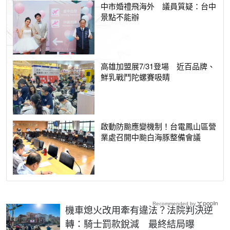
中市婚禮飛海外 議員質疑：台中
景點不能辦
高雄加盟展7/31登場 近百品牌、
鮮乳戰鬥陀螺賽吸睛
啟動防颱應變機制！台電鳳山區營
業處召開中颱白海豚整備會議
Recommended by
機車熄火改用牽有違法？法院判決逆
轉：騎士罰款銳減 最終結局曝