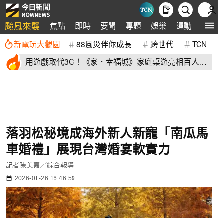
颱風來襲
焦點
即時
要聞
專題
娛樂
運動
全球
新電玩大觀園
88風災伴你成長
跨世代
TCN
用遊戲取代3C！《家．幸福城》家庭桌遊亮相百人三
代同堂共學同樂
落羽松秘境成海外新人新寵「南瓜馬
車婚禮」展現台灣婚宴軟實力
記者
陳美嘉
／綜合報導
2026-01-26 16:46:59