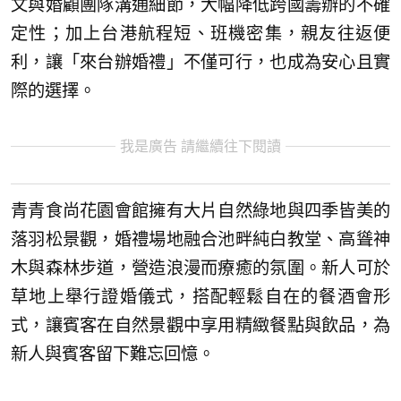
文與婚顧團隊溝通細節，大幅降低跨國籌辦的不確
定性；加上台港航程短、班機密集，親友往返便
利，讓「來台辦婚禮」不僅可行，也成為安心且實
際的選擇。
我是廣告 請繼續往下閱讀
青青食尚花園會館擁有大片自然綠地與四季皆美的
落羽松景觀，婚禮場地融合池畔純白教堂、高聳神
木與森林步道，營造浪漫而療癒的氛圍。新人可於
草地上舉行證婚儀式，搭配輕鬆自在的餐酒會形
式，讓賓客在自然景觀中享用精緻餐點與飲品，為
新人與賓客留下難忘回憶。