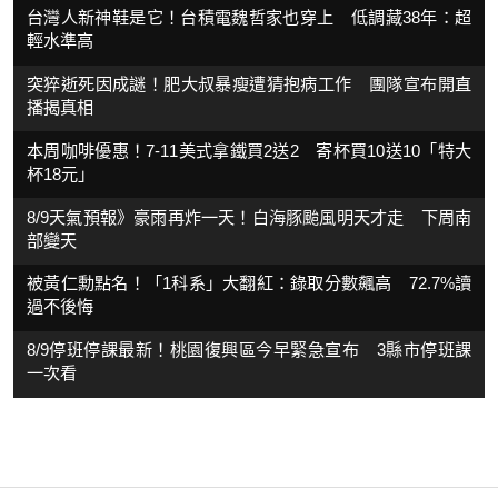
台灣人新神鞋是它！台積電魏哲家也穿上 低調藏38年：超
輕水準高
突猝逝死因成謎！肥大叔暴瘦遭猜抱病工作 團隊宣布開直
播揭真相
本周咖啡優惠！7-11美式拿鐵買2送2 寄杯買10送10「特大
杯18元」
8/9天氣預報》豪雨再炸一天！白海豚颱風明天才走 下周南
部變天
被黃仁勳點名！「1科系」大翻紅：錄取分數飆高 72.7%讀
過不後悔
8/9停班停課最新！桃園復興區今早緊急宣布 3縣市停班課
一次看