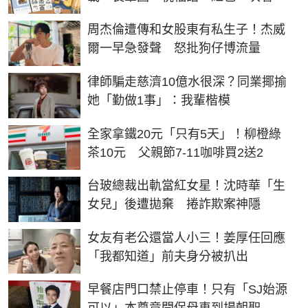
周杰倫遭傳和女股東有私生子！杰威
爾一早急發聲 怒批狗仔博流量
律師騙走慈濟10億水很深？同業揶揄
她「勤做1事」：我輩楷模
全家拿鐵20元「只有5天」！柳橙綠
茶10元 父親節7-11咖啡買2送2
台玻總裁出軌當紅女星！沈時華「生
女兒」後遭拋棄 捲詐欺案神隱
女友有老公還當人小三！姜厚任回應
「我都知道」前夫身分被扒出
早餐店門口禁止停車！只有「SJ始源