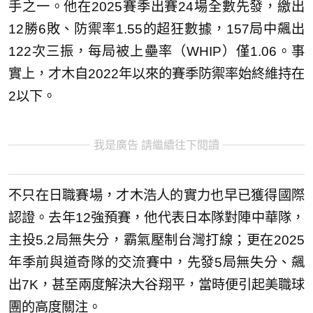
手之一。他在2025賽季出賽24場全數先發，繳出
12勝6敗、防禦率1.55的超狂數據，157局中飆出
122次三振，每局被上壘率（WHIP）僅1.06。事
實上，才木自2022年以來的賽季防禦率始終維持在
2以下。
我是廣告 請繼續往下閱讀
不只在日職賽場，才木浩人的實力也早已獲得國際
認證。去年12強預賽，他代表日本隊對陣中華隊，
主投5.2局無失分，霸氣壓制台灣打線；更在2025
年季前與道奇隊的交流賽中，先發5局無失分、飆
出7K，甚至兩度解決大谷翔平，當時便引起美職球
團的高度關注。