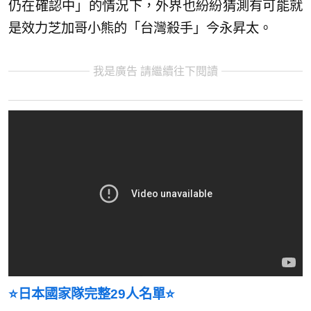
仍在確認中」的情況下，外界也紛紛猜測有可能就
是效力芝加哥小熊的「台灣殺手」今永昇太。
我是廣告 請繼續往下閱讀
⭐️日本國家隊完整29人名單⭐️