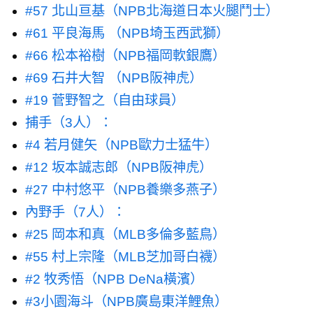
#57 北山亘基（NPB北海道日本火腿鬥士）
#61 平良海馬 （NPB埼玉西武獅）
#66 松本裕樹（NPB福岡軟銀鷹）
#69 石井大智 （NPB阪神虎）
#19 菅野智之（自由球員）
捕手（3人）：
#4 若月健矢（NPB歐力士猛牛）
#12 坂本誠志郎（NPB阪神虎）
#27 中村悠平（NPB養樂多燕子）
內野手（7人）：
#25 岡本和真（MLB多倫多藍鳥）
#55 村上宗隆（MLB芝加哥白襪）
#2 牧秀悟（NPB DeNa橫濱）
#3小園海斗（NPB廣島東洋鯉魚）