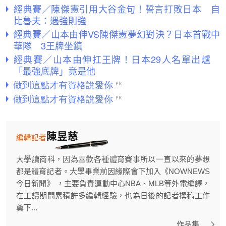
經典賽／陳傑憲引用大谷金句！誓言打敗日本 自
比魯夫：遇強則強
經典賽／山本由伸VS陳傑憲夢幻對決？日本首戰中
華隊 3王牌坐鎮
經典賽／山本由伸扛王牌！日本29人名單出爐
「最強底牌」竟是他
陳昱慈
編輯記者
大學讀商科，因為喜歡各種體育賽事所以一直以來的夢想
都是體育記者。大學畢業前因緣際會下加入《NOWNEWS
今日新聞》 ，主要負責運動中心NBA、MLB等外電編譯，
在工讀期間累積許多編輯經驗，也為日後的記者撰稿工作
奠下...
作品集