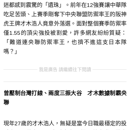
迷都感到震驚的「遺珠」。前年在12強賽讓中華隊
吃足苦頭、上賽季剛奪下中央聯盟防禦率王的阪神
虎王牌才木浩人竟意外落選。面對整個賽季防禦率
僅1.55的頂尖強投被割愛，許多網友紛紛質疑：
「難道連央聯防禦率王，也擠不進這支日本隊
嗎？」
我是廣告 請繼續往下閱讀
曾壓制台灣打線、兩度三振大谷 才木數據制霸央
聯
現年27歲的才木浩人，無疑是當今日職最穩定的投