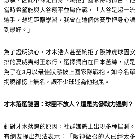
意願，因此不像是自身「婉拒」國家隊的徵召。他
當時希望能與大谷翔平並肩作戰，「大谷是超一流
選手，想近距離學習，我會在這個休賽季把身心調
到最好。」
為了證明決心，才木浩人甚至婉拒了阪神虎球團安
排的夏威夷封王旅行，選擇獨自在日本苦練，就是
為了在3月以最佳狀態披上國家隊戰袍。如今名單
揭曉卻榜上無名，讓不少球迷為他抱屈。
才木
落選謎團：球團不放人？還是先發戰力過剩？
針對才木落選的原因，社群媒體上出現多種揣測。
有網友提出想法表示：「阪神徵召的人已經太多