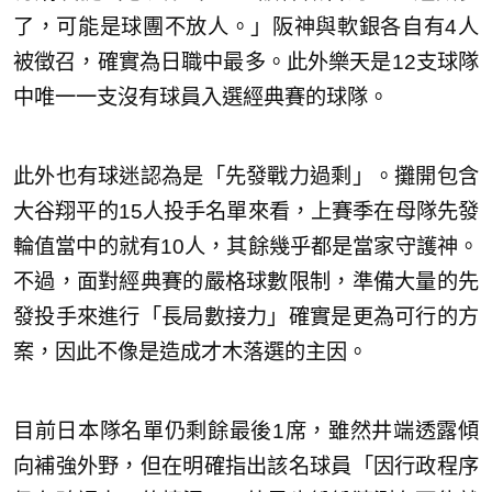
了，可能是球團不放人。」阪神與軟銀各自有4人
被徵召，確實為日職中最多。此外樂天是12支球隊
中唯一一支沒有球員入選經典賽的球隊。
此外也有球迷認為是「先發戰力過剩」。攤開包含
大谷翔平的15人投手名單來看，上賽季在母隊先發
輪值當中的就有10人，其餘幾乎都是當家守護神。
不過，面對經典賽的嚴格球數限制，準備大量的先
發投手來進行「長局數接力」確實是更為可行的方
案，因此不像是造成才木落選的主因。
目前日本隊名單仍剩餘最後1席，雖然井端透露傾
向補強外野，但在明確指出該名球員「因行政程序