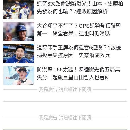
道奇3大致命缺陷曝光！山本、史庫柏
先發為何也輸？7連敗原因解析
大谷翔平不行了？OPS逆勢登頂聯盟
第一 網全看呆：這也叫低潮嗎
道奇滿手王牌為何還吞6連敗？1數據
揭投手失控原因 史奈爾成救兵
防禦率0.66太猛！陳睦衡先發五局無
失分 超級巨星山田哲人也吞K
我是廣告 請繼續往下閱讀
我是廣告 請繼續往下閱讀