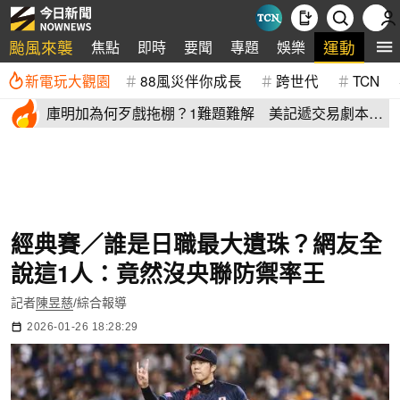
颱風來襲
運動
焦點
即時
要聞
專題
娛樂
全
新電玩大觀園
88風災伴你成長
跨世代
TCN
庫明加為何歹戲拖棚？1難題難解 美記遞交易劇本：
湖人簽4年長約
經典賽／誰是日職最大遺珠？網友全
說這1人：竟然沒央聯防禦率王
記者
陳昱慈
/綜合報導
2026-01-26 18:28:29