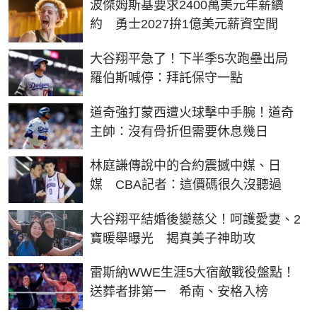
波傑姆斯基要求2400萬美元年薪續
約 勇士2027拚1億美元薪資空間
大谷翔平急了！下半季5次跑壘出局
羅伯斯喊停：拜託保守一點
道奇強打蒙西遭火球擊中手腕！道奇
主帥：沒有骨折但需要休息幾日
林庭謙傳說中的合約震撼中媒、日
媒 CBA記者：這價碼很久沒聽過
大谷翔平結婚後變慈父！呵護愛妻、2
寶暖舉曝光 揭真美子神助攻
雷斯納WWE生涯5大宿敵戰役盤點！
送葬者排第一 希南、安格入榜