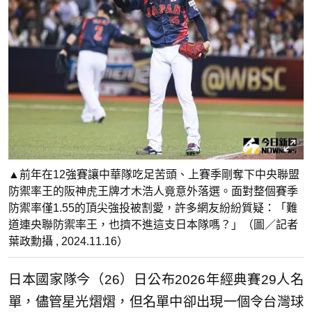
▲前年在12強賽讓中華隊吃足苦頭、上賽季剛奪下中央聯盟
防禦率王的阪神虎王牌才木浩人竟意外落選。面對整個賽季
防禦率僅1.55的頂尖強投被割愛，許多網友紛紛質疑：「難
道連央聯防禦率王，也擠不進這支日本隊嗎？」（圖／記者
葉政勳攝 , 2024.11.16）
日本國家隊今（26）日公布2026年經典賽29人名
單，儘管星光熠熠，但名單中卻出現一個令台灣球