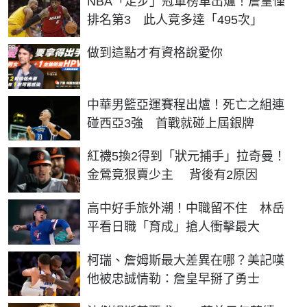
NBA「走步」冠軍榜單出爐！詹皇僅
排名第3 此人竟多達「495次」
PR
做到這點才有資格說愛你
中華男籃亞運賽程出爐！死亡之組連
碰西亞3強 首戰就碰上屆銀牌
紅襪5換2得到「狀元捕手」拉奇曼！
金鶯竟狠賣少主 背後有2原因
高中好手旅外潮！中職留不住 林岳
平看日職「育成」搶人衝擊最大
柯瑞、詹姆斯最大差異在哪？美記嘆
他被忠誠情勒：詹皇早掰了勇士