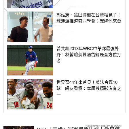
郭泓志、黑田博樹在台灣相見了！
球迷淚推道奇同學會：敲碗他來台
曾共組2013年WBC中華隊最強外
野！林哲瑄羨慕陽岱鋼是全方位打
者
世界盃44年來首見！英法合轟10
球 網友看傻：本屆最精彩沒有之
一
Recommended by