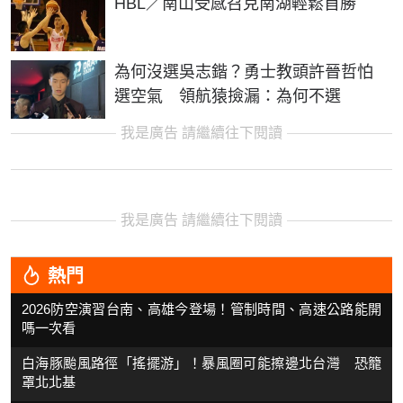
HBL／南山受感召克南湖輕鬆首勝
為何沒選吳志鍇？勇士教頭許晉哲怕
選空氣 領航猿撿漏：為何不選
我是廣告 請繼續往下閱讀
我是廣告 請繼續往下閱讀
熱門
2026防空演習台南、高雄今登場！管制時間、高速公路能開
嗎一次看
白海豚颱風路徑「搖擺游」！暴風圈可能擦邊北台灣 恐籠
罩北北基