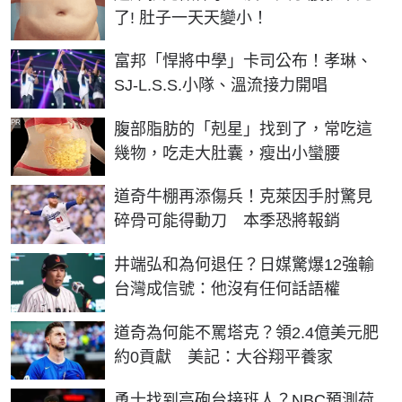
了! 肚子一天天變小！
富邦「悍將中學」卡司公布！孝琳、
SJ-L.S.S.小隊、溫流接力開唱
PR
腹部脂肪的「剋星」找到了，常吃這
幾物，吃走大肚囊，瘦出小蠻腰
道奇牛棚再添傷兵！克萊因手肘驚見
碎骨可能得動刀 本季恐將報銷
井端弘和為何退任？日媒驚爆12強輸
台灣成信號：他沒有任何話語權
道奇為何能不罵塔克？領2.4億美元肥
約0貢獻 美記：大谷翔平養家
勇士找到高砲台接班人？NBC預測荷