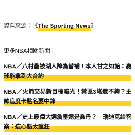
資料來源：《
The Sporting News
》
更多NBA相關新聞：
NBA／八村壘被湖人降為替補！本人甘之如飴：贏
球能拿到大合約
NBA／火箭交易新目標曝光！禁區3塔還不夠？主
帥烏度卡點名要中鋒
NBA／史上最偉大選詹皇還是喬丹？ 瑞迪克給答
案：這心態太瘋狂