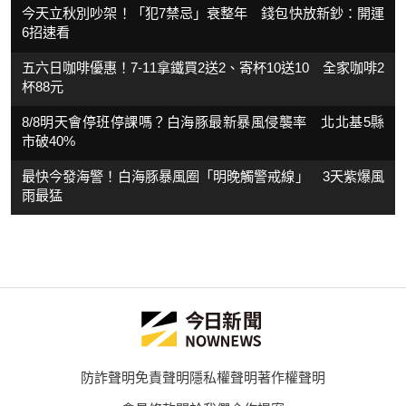
今天立秋別吵架！「犯7禁忌」衰整年 錢包快放新鈔：開運
6招速看
五六日咖啡優惠！7-11拿鐵買2送2、寄杯10送10 全家咖啡2
杯88元
8/8明天會停班停課嗎？白海豚最新暴風侵襲率 北北基5縣
市破40%
最快今發海警！白海豚暴風圈「明晚觸警戒線」 3天紫爆風
雨最猛
防詐聲明
免責聲明
隱私權聲明
著作權聲明