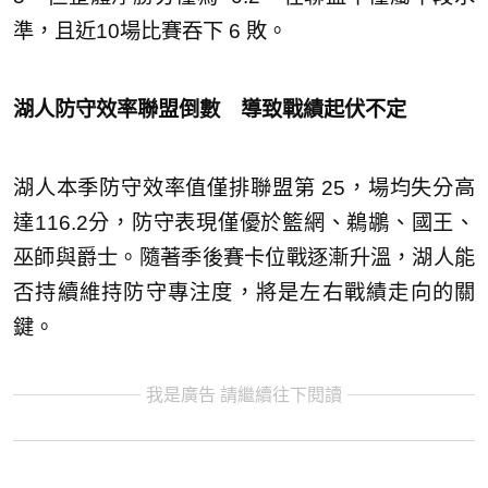
準，且近10場比賽吞下 6 敗。
湖人防守效率聯盟倒數 導致戰績起伏不定
湖人本季防守效率值僅排聯盟第 25，場均失分高
達116.2分，防守表現僅優於籃網、鵜鶘、國王、
巫師與爵士。隨著季後賽卡位戰逐漸升溫，湖人能
否持續維持防守專注度，將是左右戰績走向的關
鍵。
我是廣告 請繼續往下閱讀