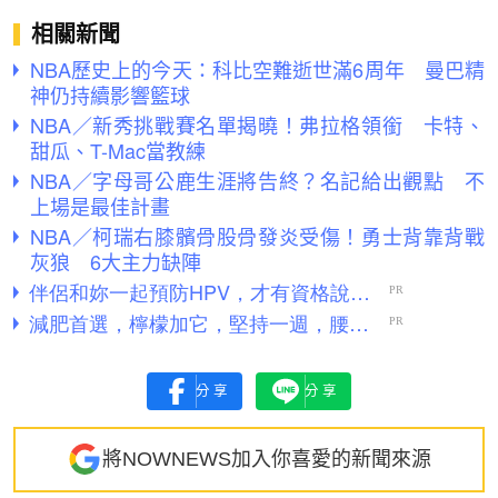
相關新聞
NBA歷史上的今天：科比空難逝世滿6周年 曼巴精
神仍持續影響籃球
NBA／新秀挑戰賽名單揭曉！弗拉格領銜 卡特、
甜瓜、T-Mac當教練
NBA／字母哥公鹿生涯將告終？名記給出觀點 不
上場是最佳計畫
NBA／柯瑞右膝髕骨股骨發炎受傷！勇士背靠背戰
灰狼 6大主力缺陣
分享
分享
將NOWNEWS加入你喜愛的新聞來源