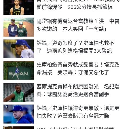
蘭前鋒爆發 206公分擅長抓籃板
陽岱鋼有機會返台當教練？洪一中曾
多次邀約 本人笑回「一句話」
評論／道奇怎麼了？史庫柏也救不
了 連兩系列遭橫掃揭開3大警訊
史庫柏道奇首秀就成受害者！塔克致
命漏接 美媒轟：守備又惡化了
塞爾提克賣掉布朗原因曝光 名記爆
料：球團認為喬治更適合當副手
評論／史庫柏讓道奇更無敵、還是更
怕失敗？這筆豪賭只有奪冠才賺