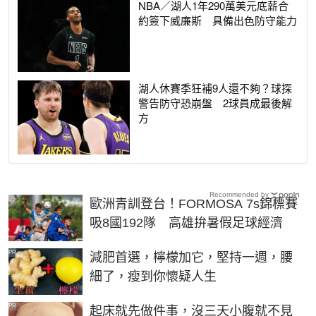
NBA／湖人1年290萬美元底薪合
約簽下威廉斯 具備出色防守能力
湖人休賽季狂補9人還不夠？球探
警告防守恐崩盤 2球員成最後解
方
Recommended by
歐洲青訓登台！FORMOSA 7s錦標賽
吸8國192隊 高雄拚暑假足球經濟
PR
減肥首選，檸檬加它，堅持一週，腰
細了，瘦到你懷疑人生
PR
起床就先做件事，沒三天小腹就不見