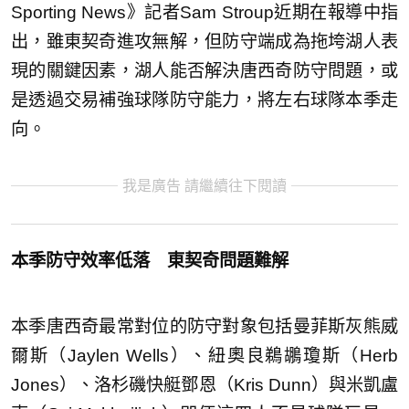
Sporting News》記者Sam Stroup近期在報導中指
出，雖東契奇進攻無解，但防守端成為拖垮湖人表
現的關鍵因素，湖人能否解決唐西奇防守問題，或
是透過交易補強球隊防守能力，將左右球隊本季走
向。
我是廣告 請繼續往下閱讀
本季防守效率低落 東契奇問題難解
本季唐西奇最常對位的防守對象包括曼菲斯灰熊威
爾斯（Jaylen Wells）、紐奧良鵜鶘瓊斯（Herb
Jones）、洛杉磯快艇鄧恩（Kris Dunn）與米凱盧