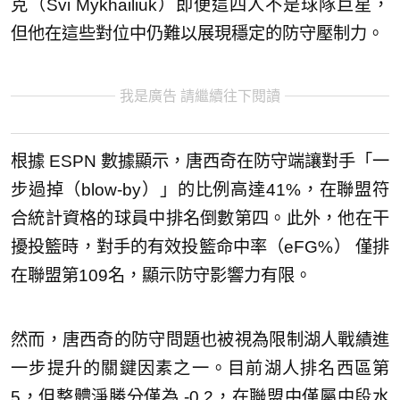
克（Svi Mykhailiuk）即便這四人不是球隊巨星，
但他在這些對位中仍難以展現穩定的防守壓制力。
我是廣告 請繼續往下閱讀
根據 ESPN 數據顯示，唐西奇在防守端讓對手「一
步過掉（blow-by）」的比例高達41%，在聯盟符
合統計資格的球員中排名倒數第四。此外，他在干
擾投籃時，對手的有效投籃命中率（eFG%） 僅排
在聯盟第109名，顯示防守影響力有限。
然而，唐西奇的防守問題也被視為限制湖人戰績進
一步提升的關鍵因素之一。目前湖人排名西區第
5，但整體淨勝分僅為 -0.2，在聯盟中僅屬中段水