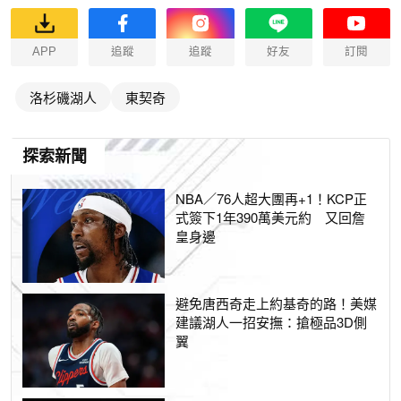
APP
追蹤
追蹤
好友
訂閱
洛杉磯湖人
東契奇
探索新聞
NBA／76人超大團再+1！KCP正
式簽下1年390萬美元約 又回詹
皇身邊
避免唐西奇走上約基奇的路！美媒
建議湖人一招安撫：搶極品3D側
翼