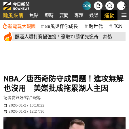
颱風來襲
運動
焦點
即時
要聞
專題
娛樂
全
新電玩大觀園
88風災伴你成長
跨世代
TCN
釀酒人爆打賽揚強投！豪取71勝領先道奇 締造
「1.43億美元奇蹟」
NBA／唐西奇防守成問題！進攻無解
也沒用 美媒批成拖累湖人主因
記者麥鈺妤/綜合報導
2026-01-27 10:18:22
2026-01-27 12:27:36