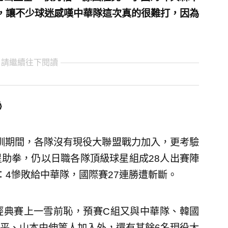
，讓不少球迷感嘆中華隊這次真的很難打，因為
 請繼續往下閱讀
恥
集訓期間，各隊沒有現役大聯盟戰力加入，更考驗
助拳，仍以日職各隊頂級球星組成28人出賽陣
：4慘敗給中華隊，國際賽27連勝遭斬斷。
經典賽上一雪前恥，預賽C組又與中華隊、韓國
平、山本由伸等人加入外，還有其餘6名現役大