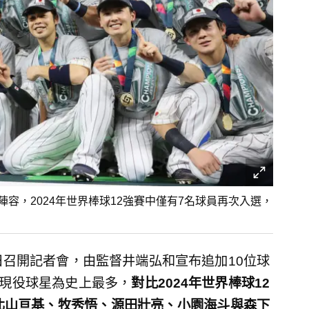
陣容，2024年世界棒球12強賽中僅有7名球員再次入選，
日召開記者會，由監督井端弘和宣布追加10位球
盟現役球星為史上最多，
對比2024年世界棒球12
北山亘基、牧秀悟、源田壯亮、小園海斗與森下