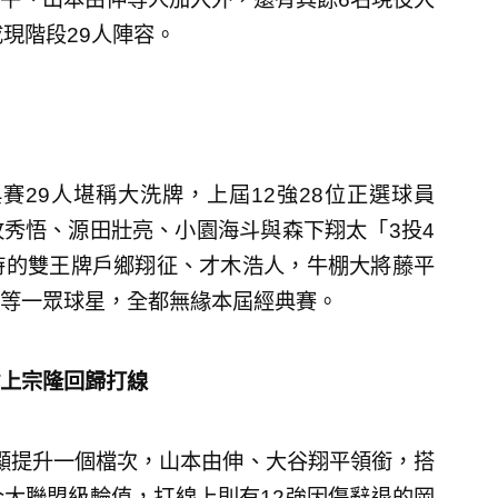
現階段29人陣容。
賽29人堪稱大洗牌，上屆12強28位正選球員
秀悟、源田壯亮、小園海斗與森下翔太「3投4
時的雙王牌戶鄉翔征、才木浩人，牛棚大將藤平
等一眾球星，全都無緣本屆經典賽。
上宗隆回歸打線
明顯提升一個檔次，山本由伸、大谷翔平領銜，搭
大聯盟級輪值，打線上則有12強因傷辭退的岡