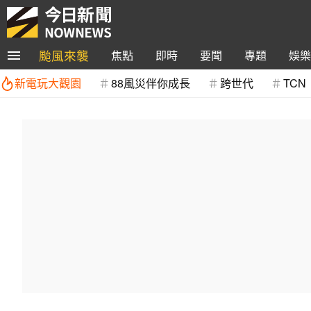
颱風來襲
焦點
即時
要聞
專題
娛樂
新電玩大觀園
88風災伴你成長
跨世代
TCN