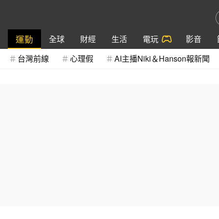
運動
全球
財經
生活
電玩
影音
台灣前線
心理假
AI主播Niki＆Hanson報新聞