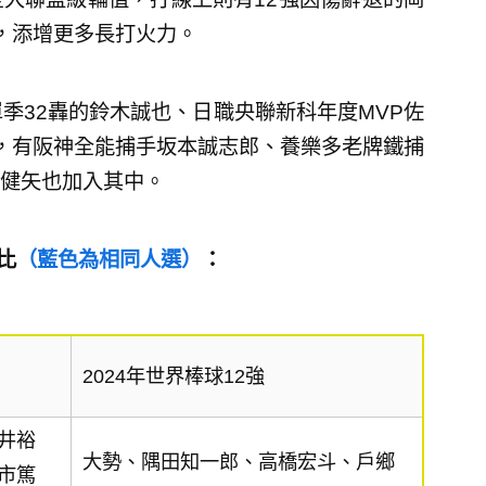
，添增更多長打火力。
季32轟的鈴木誠也、日職央聯新科年度MVP佐
，有阪神全能捕手坂本誠志郎、養樂多老牌鐵捕
健矢也加入其中。
比
（藍色為相同人選）
：
2024年世界棒球12強
井裕
大勢、隅田知一郎、高橋宏斗、戶鄉
市篤