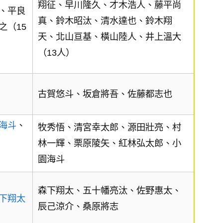
翔征、早川隆久、才木浩人、藤平尚
、平良
真、鈴木昭汰、清水達也、鈴木翔
之（15
天、北山亘基、橫山陸人、井上溫大
（13人）
古賀悠斗、坂倉將吾、佐藤都志也
海斗
、
牧秀悟、清宮幸太郎、源田壯亮、村
林一輝、栗原陵矢、紅林弘太郎、小
園海斗
森下翔太、五十幡亮汰、佐野惠太、
下翔太
辰己涼介、桑原將志