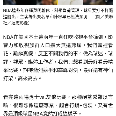
NBA這些年各種莫明輪休、科學負荷管理、球星要打不打隨
進隨出，主客場出賽名單和陣容早已無法預測。（圖／美聯
社／達志影像）
NBA在美國本土這兩年一直狂吹收視平台擴張，影
響力和收視族群人口擴大無遠弗屆，我們霧裡看
花、難辨真假，反正不關我們的事。做為球迷、球
評、觀眾、媒體工作者，我們只想看到最好看最精
采比賽，期待激烈競爭和高峰對決，最好還有神仙
打架，高來高去。
看完這兩場勇士vs.灰狼比賽，那種絕望感難以言
喻，很難想像這麼專業、超會行銷+包裝，又有世
界最頂級球星NBA竟然打成這樣子。