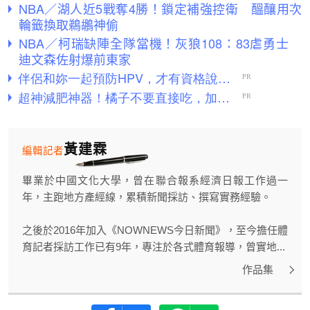
NBA／湖人近5戰奪4勝！鎖定補強控衛 醞釀用次
輪籤換取鵜鶘神偷
NBA／柯瑞缺陣全隊當機！灰狼108：83虐勇士
迪文森佐射爆前東家
黃建霖
編輯記者
畢業於中國文化大學，曾在聯合報系經濟日報工作過一
年，主跑地方產經線，累積新聞採訪、撰寫實務經驗。
之後於2016年加入《NOWNEWS今日新聞》，至今擔任體
育記者採訪工作已有9年，專注於各式體育報導，曾實地...
作品集