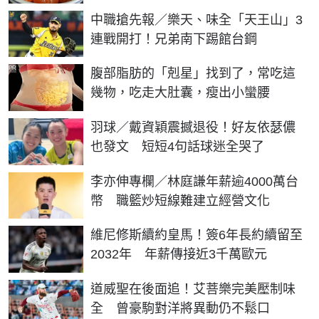
中職搶先報／樂天、味全「天王山」3
連戰開打！兄弟南下踢館台鋼
PR
腹部脂肪的「剋星」找到了，常吃這
幾物，吃走大肚囊，瘦出小蠻腰
羽球／戴資穎震撼退役！好友依瑟儂
也發文 短短4句話球迷全哭了
李亦伸專欄／林庭謙年薪逾4000萬台
幣 職籃炒短線難建立經營文化
維尼修斯續約皇馬！簽6年長約續留至
2032年 年薪傳接近3千萬歐元
道威聖在後面追！艾菩樂完美壓制味
全 曾豪駒對洋將異動仍不鬆口