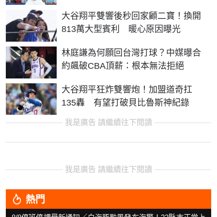
大谷翔平雙響後秒回家顧二寶！換開
813萬大型賓利 暖心原因曝光
林庭謙為何願回台灣打球？中媒曝合
約飆破CBA頂薪：根本無法拒絕
大谷翔平狂炸雙響炮！加盟道奇扛
135轟 有望打破貝比魯斯神紀錄
我是廣告 請繼續往下閱讀
我是廣告 請繼續往下閱讀
熱門