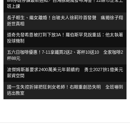
8/8停班停課最新通知／白海豚颱風發布海警！22縣市正常上
班上課
長子輕生、繼女離婚！台玻夫人徐莉玲首發聲 痛揭徐子翔
逝世真相
道奇先發希恩被打到下放3A！羅伯斯罕見說重話：他太執著
投球機制
五六日咖啡優惠！7-11拿鐵買2送2、寄杯10送10 全家咖啡2
杯88元
波傑姆斯基要求2400萬美元年薪續約 勇士2027拚1億美元
薪資空間
國一生失控折掃把狂刺女老師！右眼重創恐失明 全班嚇到
逃出教室