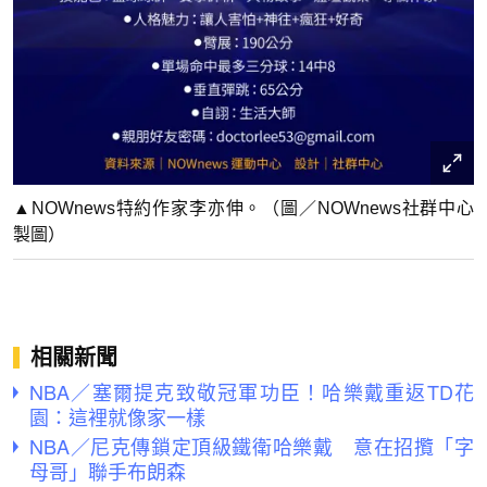
▲NOWnews特約作家李亦伸。（圖／NOWnews社群中心
製圖）
相關新聞
NBA／塞爾提克致敬冠軍功臣！哈樂戴重返TD花
園：這裡就像家一樣
NBA／尼克傳鎖定頂級鐵衛哈樂戴 意在招攬「字
母哥」聯手布朗森