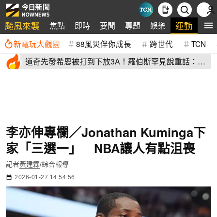
颱風來襲
運動
焦點
即時
要聞
專題
娛樂
全
新電玩大觀園
88風災伴你成長
跨世代
TCN
道奇先發希恩被打到下放3A！羅伯斯罕見說重話：他
太執著投球機制
李亦伸專欄／Jonathan Kuminga下
家「三選一」 NBA讓人有點沮喪
記者
黃建霖
/綜合報導
2026-01-27 14:54:56