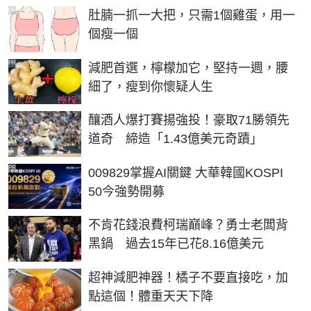
PR
肚腩一抓一大把，只需1個雞蛋，用一
個瘦一個
PR
減肥首選，檸檬加它，堅持一週，腰
細了，瘦到你懷疑人生
釀酒人爆打賽揚強投！豪取71勝領先
道奇 締造「1.43億美元奇蹟」
PR
009829掌握AI關鍵 大華韓國KOSPI
50今強勢開募
不肯花錢浪費柯瑞巔峰？勇士老闆背
黑鍋 過去15年已花8.16億美元
PR
超神減肥神器！橘子不要直接吃，加
點這個！體重天天下降