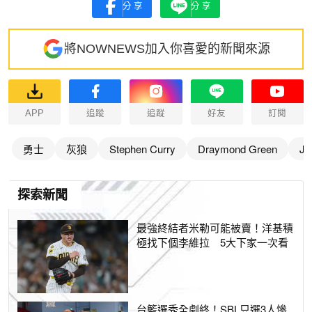
分享
分享
將NOWNEWS加入你喜愛的新聞來源
APP
追蹤
追蹤
好友
訂閱
勇士
灰狼
Stephen Curry
Draymond Green
Ji
探索新聞
最強終結者米勒可能被賣！洋基積
極找下個李維拉 5大下家一次看
台籃選秀全劇終！SBL只選3人慘