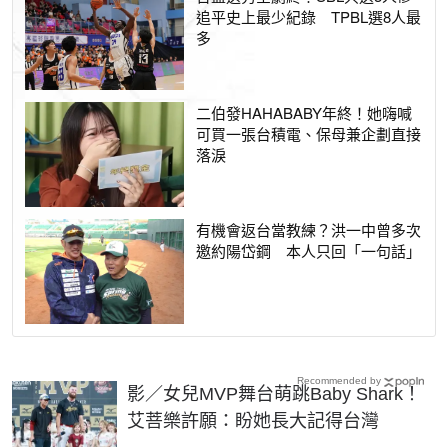
追平史上最少紀錄 TPBL選8人最
多
二伯發HAHABABY年終！她嗨喊
可買一張台積電、保母兼企劃直接
落淚
有機會返台當教練？洪一中曾多次
邀約陽岱鋼 本人只回「一句話」
Recommended by
影／女兒MVP舞台萌跳Baby Shark！
艾菩樂許願：盼她長大記得台灣