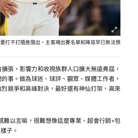
星要打不打隨進隨出，主客場出賽名單和陣容早已無法預
台擴張，影響力和收視族群人口擴大無遠弗屆，
們的事。做為球迷、球評、觀眾、媒體工作者，
激烈競爭和高峰對決，最好還有神仙打架，高來
望感難以言喻，很難想像這麼專業、超會行銷+包
這樣子。