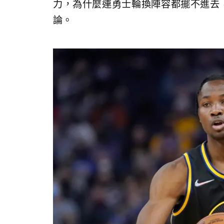
力，為什麼連勇士輪換陣容都擺不進去，Jon
論。