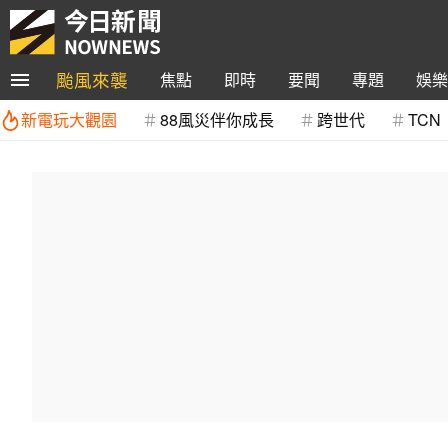
颱風來襲
焦點
即時
要聞
專題
娛樂
新電玩大觀園
88風災伴你成長
跨世代
TCN