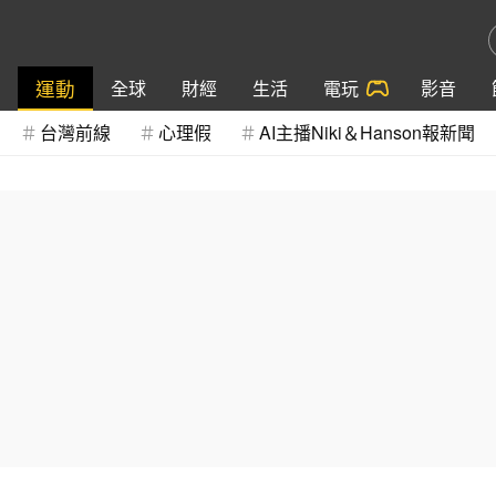
運動
全球
財經
生活
電玩
影音
台灣前線
心理假
AI主播Niki＆Hanson報新聞