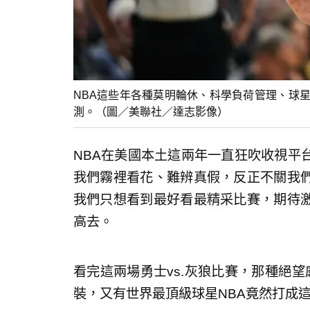
NBA這些年各種莫明輪休、科學負荷管理、球
測。（圖／美聯社／達志影像）
NBA在美國本土這兩年一直狂吹收視平
我們霧裡看花、難辨真假，反正不關我
我們只想看到最好看最精采比賽，期待
高去。
看完這兩場勇士vs.灰狼比賽，那種絕
裝，又有世界最頂級球星NBA竟然打成