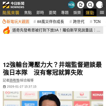
颱風來襲
運動
焦點
即時
要聞
專題
娛樂
全
新電玩大觀園
88風災伴你成長
跨世代
TCN
道奇先發希恩被打到下放3A！羅伯斯罕見說重話：他
太執著投球機制
12強輸台灣壓力大？井端監督避談最
強日本隊 沒有奪冠就算失敗
記者
路皓惟
/綜合報導
2026-01-27 15:37:15