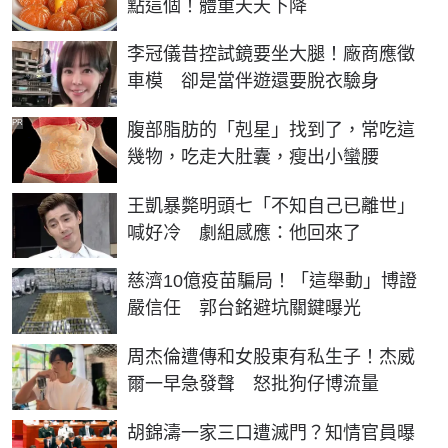
點這個！體重天天下降
李冠儀昔控試鏡要坐大腿！廠商應徵
車模 卻是當伴遊還要脫衣驗身
PR
腹部脂肪的「剋星」找到了，常吃這
幾物，吃走大肚囊，瘦出小蠻腰
王凱暴斃明頭七「不知自己已離世」
喊好冷 劇組感應：他回來了
慈濟10億疫苗騙局！「這舉動」博證
嚴信任 郭台銘避坑關鍵曝光
周杰倫遭傳和女股東有私生子！杰威
爾一早急發聲 怒批狗仔博流量
胡錦濤一家三口遭滅門？知情官員曝