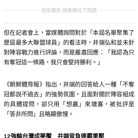
我是廣告 請繼續往下閱讀
但在記者會上，當媒體詢問對於「本屆名單聚集了
歷屆最多大聯盟球員」的看法時，井端弘和並未針
對陣容戰力進行評論，而是嚴肅回應：「我認為只
有奪冠這一條路，我只會堅持勝利。」
《朝鮮體育報》指出，井端的回答給人一種「不奪
冠都說不過去」的強勢氛圍，且面對關於陣容組成
的具體提問，卻只用「想贏」來塘塞，被批評是
「答非所問」且略顯傲慢。
12強輸台灣成夢魘 井端背負連霸重壓