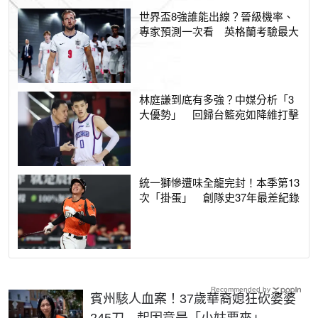
世界盃8強誰能出線？晉級機率、
專家預測一次看 英格蘭考驗最大
林庭謙到底有多強？中媒分析「3
大優勢」 回歸台籃宛如降維打擊
統一獅慘遭味全龍完封！本季第13
次「掛蛋」 創隊史37年最差紀錄
Recommended by
賓州駭人血案！37歲華裔媳狂砍婆婆