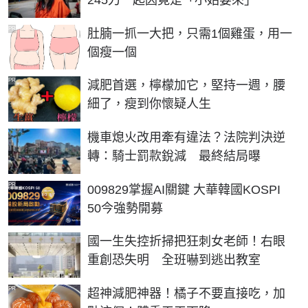
245刀 起因竟是「小姑要來」
PR
肚腩一抓一大把，只需1個雞蛋，用一
個瘦一個
PR
減肥首選，檸檬加它，堅持一週，腰
細了，瘦到你懷疑人生
機車熄火改用牽有違法？法院判決逆
轉：騎士罰款銳減 最終結局曝
PR
009829掌握AI關鍵 大華韓國KOSPI
50今強勢開募
國一生失控折掃把狂刺女老師！右眼
重創恐失明 全班嚇到逃出教室
PR
超神減肥神器！橘子不要直接吃，加