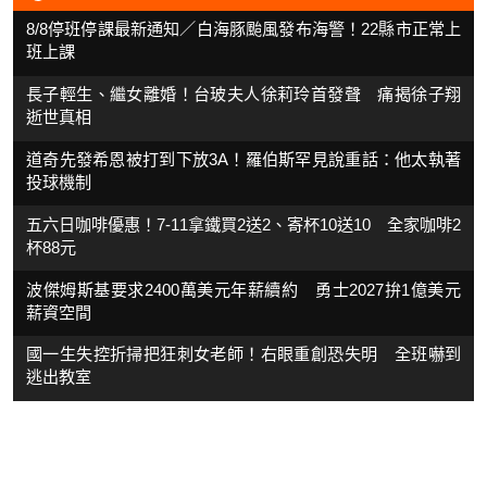
8/8停班停課最新通知／白海豚颱風發布海警！22縣市正常上
班上課
長子輕生、繼女離婚！台玻夫人徐莉玲首發聲 痛揭徐子翔
逝世真相
道奇先發希恩被打到下放3A！羅伯斯罕見說重話：他太執著
投球機制
五六日咖啡優惠！7-11拿鐵買2送2、寄杯10送10 全家咖啡2
杯88元
波傑姆斯基要求2400萬美元年薪續約 勇士2027拚1億美元
薪資空間
國一生失控折掃把狂刺女老師！右眼重創恐失明 全班嚇到
逃出教室