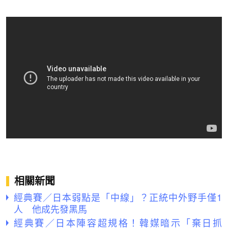
相關新聞
經典賽／日本弱點是「中線」？正統中外野手僅1
人 他成先發黑馬
經典賽／日本陣容超規格！韓媒暗示「棄日抓