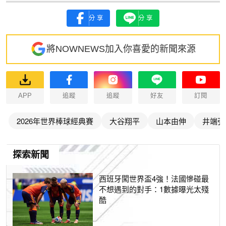
分享
分享
將NOWNEWS加入你喜愛的新聞來源
APP
追蹤
追蹤
好友
訂閱
2026年世界棒球經典賽
大谷翔平
山本由伸
井端弘
探索新聞
西班牙闖世界盃4強！法國慘碰最
不想遇到的對手：1數據曝光太殘
酷