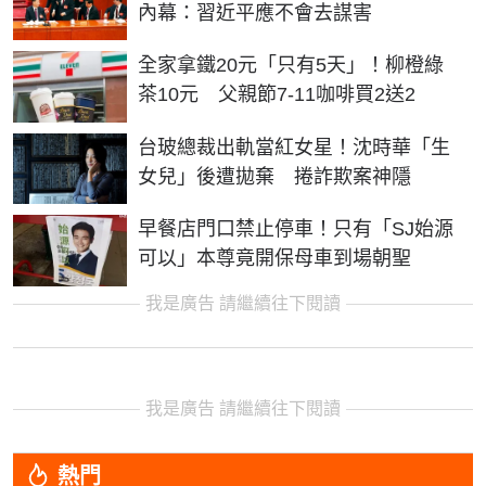
內幕：習近平應不會去謀害
全家拿鐵20元「只有5天」！柳橙綠
茶10元 父親節7-11咖啡買2送2
台玻總裁出軌當紅女星！沈時華「生
女兒」後遭拋棄 捲詐欺案神隱
早餐店門口禁止停車！只有「SJ始源
可以」本尊竟開保母車到場朝聖
我是廣告 請繼續往下閱讀
我是廣告 請繼續往下閱讀
熱門