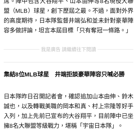
席。陣中包含大谷翔平、山本由伸等8名現役大聯
盟（MLB）球星，創下歷屆之最。不過，面對外界
的高度期待，日本隊監督井端弘和並未針對豪華陣
容多做評論，坦言本屆目標「只有奪冠一條路。」
我是廣告 請繼續往下閱讀
集結8位MLB球星 井端拒談豪華陣容只喊必勝
日本隊昨日召開記者會，確認追加山本由伸、鈴木
誠也，以及轉戰美職的岡本和真、村上宗隆等好手
入列，加上先前已宣布的大谷翔平，目前陣中已坐
擁8名大聯盟等級戰力，堪稱「宇宙日本隊」。