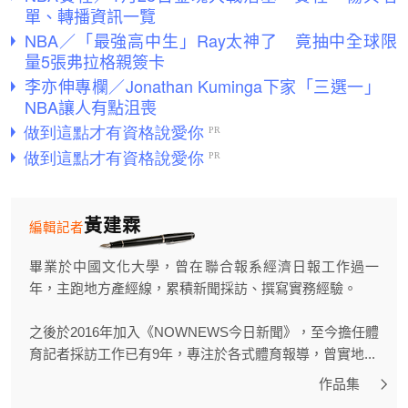
單、轉播資訊一覽
NBA／「最強高中生」Ray太神了 竟抽中全球限
量5張弗拉格親簽卡
李亦伸專欄／Jonathan Kuminga下家「三選一」
NBA讓人有點沮喪
黃建霖
編輯記者
畢業於中國文化大學，曾在聯合報系經濟日報工作過一
年，主跑地方產經線，累積新聞採訪、撰寫實務經驗。
之後於2016年加入《NOWNEWS今日新聞》，至今擔任體
育記者採訪工作已有9年，專注於各式體育報導，曾實地...
作品集