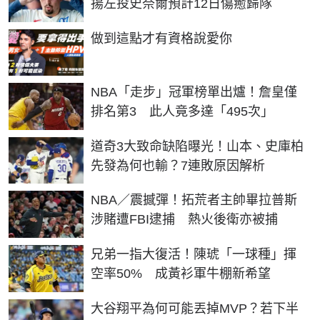
揚左投史奈爾預計12日傷癒歸隊
PR
做到這點才有資格說愛你
NBA「走步」冠軍榜單出爐！詹皇僅
排名第3 此人竟多達「495次」
道奇3大致命缺陷曝光！山本、史庫柏
先發為何也輸？7連敗原因解析
NBA／震撼彈！拓荒者主帥畢拉普斯
涉賭遭FBI逮捕 熱火後衛亦被捕
兄弟一指大復活！陳琥「一球種」揮
空率50% 成黃衫軍牛棚新希望
大谷翔平為何可能丟掉MVP？若下半