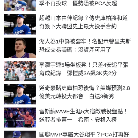
季不再投球 優勢恐被PCA反超
超越山本由伸紀錄？傳史庫柏將和道
奇簽下大聯盟史上最大投手合約
湖人為1中鋒被套牢！名記示警里夫斯
恐成交易籌碼：沒資產可用了
李灝宇連5場坐板凳！只差4安追平張
育成紀錄 鄧愷威3A飆3K失2分
道奇豪賭史庫柏恐後悔？美媒預測2.8
億美元轉投大都會 白送3新秀
雷斯納WWE生涯5大宿敵戰役盤點！
送葬者排第一 希南、安格入榜
國聯MVP專屬大谷翔平？PCA打再好