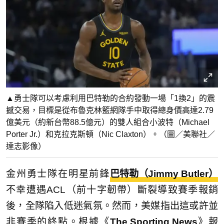
▲勇士隊可以考慮利用巴特勒的合約發動一場「1換2」的震
撼交易，目標是從布魯克林籃網隊手中取得總身價高達2.79
億美元（約新台幣88.5億元）的雙人組合小波特（Michael
Porter Jr.）和克拉克斯頓（Nic Claxton）。（圖／美聯社／
達志影像）
金州勇士隊在明星前鋒
巴特勒（Jimmy Butler）
不幸遭遇ACL（前十字韌帶）斷裂導致賽季報銷
後，全隊陷入低迷氣氛。然而，美媒指出這或許並
非賽季的終點。根據《
The Sporting News
》報