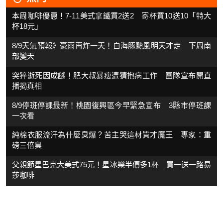
本周咖啡優惠！7-11美式拿鐵買2送2 寄杯買10送10「特大
杯18元」
8/9天氣預報》豪雨再炸一天！白海豚颱風明天才走 下周南
部變天
突猝逝死因成謎！肥大叔暴瘦遭猜抱病工作 團隊宣布開直
播揭真相
8/9停班停課最新！桃園復興區今早緊急宣布 3縣市停班課
一次看
純棉衣服流汗為什麼臭爆？苦主哭這材質才魔王 專家：重
磅三倍臭
父親節星巴克大美式75元！星冰樂半價多1杯 買一送一路易
莎咖啡