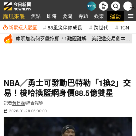
颱風來襲
運動
焦點
即時
要聞
專題
娛樂
全
新電玩大觀園
88風災伴你成長
跨世代
TCN
庫明加為何歹戲拖棚？1難題難解 美記遞交易劇本：
湖人簽4年長約
NBA／勇士可發動巴特勒「1換2」交
易！梭哈換籃網身價88.5億雙星
記者
黃建霖
/綜合報導
2026-01-28 06:00:00