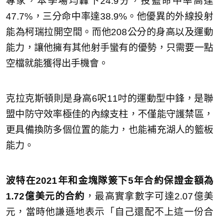
專家，本季場均轟下24.9分，投籃命中率高達
47.7%，三分命中率達38.9%。他優異的外線投射
能為柯瑞拉開空間。而他208公分的身高以及運動
能力，讓他擁有其他射手蠻有的優勢，只需要一點
空檔就能獲得出手機會。
克拉克斯頓則是身高6呎11吋的運動型中鋒，是聯
盟中防守效率極佳的內線支柱，不僅能守護禁區，
更具備換防多個位置的能力，也能補充湖人的籃板
能力。
波特在2021年和金塊隊簽下5年合約保證金額為
1.72億美元的合約
，最高實拿數字可達2.07億美
元，當時他謙遜地表示「自己還配不上這一份合