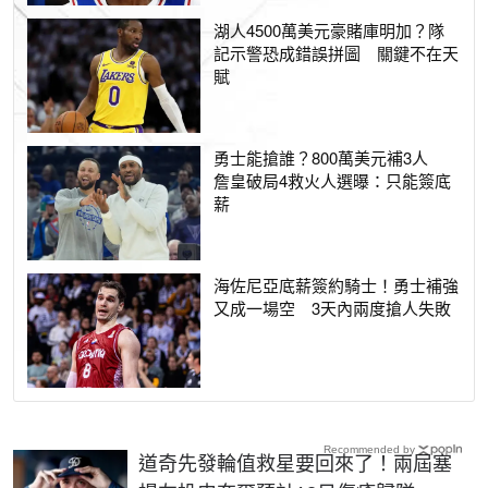
湖人4500萬美元豪賭庫明加？隊
記示警恐成錯誤拼圖 關鍵不在天
賦
勇士能搶誰？800萬美元補3人
詹皇破局4救火人選曝：只能簽底
薪
海佐尼亞底薪簽約騎士！勇士補強
又成一場空 3天內兩度搶人失敗
Recommended by
道奇先發輪值救星要回來了！兩屆塞