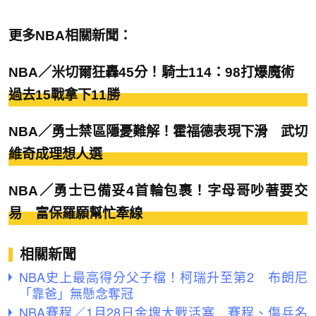
更多NBA相關新聞：
NBA／米切爾狂轟45分！騎士114：98打爆魔術
過去15戰拿下11勝
NBA／勇士禁區隱憂難解！霍福德表現下滑 武切
維奇成理想人選
NBA／勇士已備妥4首輪包裹！字母哥吵著要交
易 富保羅願幫忙牽線
相關新聞
NBA史上最高得分父子檔！柯瑞升至第2 布朗尼
「靠爸」無懸念奪冠
NBA賽程／1月28日金塊大戰活塞 賽程、傷兵名