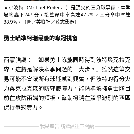
▲小波特（Michael Porter Jr.）是頂尖的三分球專家，本季
場均轟下24.9分，投籃命中率高達47.7%，三分命中率達
38.9%。（圖／美聯社／達志影像）
勇士瞄準柯瑞最後的奪冠視窗
西蒙強調：「如果勇士隊能同時得到波特與克拉克
森，這將是解決本季問題的一大步。」雖然這筆交
易可能不會讓所有球迷感到興奮，但波特的得分火
力與克拉克森的防守威嚇力，能精準填補勇士隊目
前在攻防兩端的短板，幫助柯瑞在競爭激烈的西區
保持爭冠實力。
我是廣告 請繼續往下閱讀