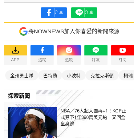
分享
分享
將NOWNEWS加入你喜愛的新聞來源
APP
追蹤
追蹤
好友
訂閱
金州勇士隊
巴特勒
小波特
克拉克斯頓
柯瑞
探索新聞
NBA／76人超大團再+1！KCP正
式簽下1年390萬美元約 又回詹
皇身邊