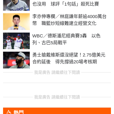
也沒用 球評「1句話」殺死比賽
李亦伸專欄／林庭謙年薪逾4000萬台
幣 職籃炒短線難建立經營文化
WBC／德斯潘尼經典賽3轟 以色
列、古巴5局戰平
勇士搶戴維斯還沒絕望！2.75億美元
合約延後 得先撐過20場考核期
我是廣告 請繼續往下閱讀
我是廣告 請繼續往下閱讀
熱門