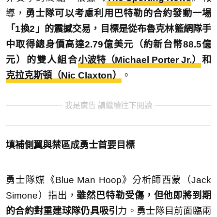
導，
勇士隊可以考慮利用巴特勒的合約發動一場
「1換2」的震撼交易，目標是從布魯克林籃網隊手
中取得總身價高達2.79億美元（約新台幣88.5億
元）的雙人組合
小波特（Michael Porter Jr.）
和
克拉克斯頓（Nic Claxton）
。
我是廣告 請繼續往下閱讀
填補側翼與禁區成勇士首要目標
勇士隊媒《Blue Man Hoop》分析師西蒙（Jack
Simone）指出，
雖然巴特勒受傷，但他即將到期
的合約對重建球隊仍具吸引
力。勇士隊目前面臨兩