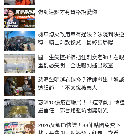
PR
做到這點才有資格說愛你
機車熄火改用牽有違法？法院判決逆
轉：騎士罰款銳減 最終結局曝
國一生失控折掃把狂刺女老師！右眼
重創恐失明 全班嚇到逃出教室
慈濟聲明越看越怪？律師揪出「避談
這細節」：不太像被害人
慈濟10億疫苗騙局！「這舉動」博證
嚴信任 郭台銘避坑關鍵曝光
2026父親節快樂！88節貼圖免費下
載、長輩圖、祝福語、紅包一次看