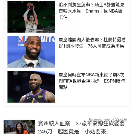
追不到詹皇怎辦？騎士B計畫驚見
首輪秀水貨 Shams：回NBA被
卡住
詹皇離開湖人後去哪？杜蘭特最看
好1劇本發生 76人可能成為黑馬
詹皇何時宣布NBA新東家？前3次
與FIFA世界盃神同步 ESPN曝時
間點
Recommended by
賓州駭人血案！37歲華裔媳狂砍婆婆
245刀 起因竟是「小姑要來」