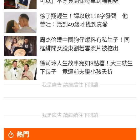
可以」本尊竟開保母車到場朝聖
徐子翔輕生！譚以欣118字發聲 他
曾吐：活到49歲才找到真愛
周杰倫遭中國狗仔爆料有私生子！同
框緋聞女股東劉若雪照片被挖出
徐莉玲人生故事宛如8點檔！大三就生
下長子 竟遭前夫騙小孩夭折
我是廣告 請繼續往下閱讀
我是廣告 請繼續往下閱讀
熱門