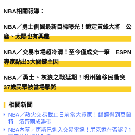
NBA相關報導：
NBA／勇士側翼最新目標曝光！鎖定黃蜂大將 公
鹿、太陽也有興趣
NBA／交易市場超冷清！至今僅成交一筆 ESPN
專家點出3大關鍵主因
NBA／勇士、灰狼之戰延期！明州釀移民衝突
37歲民眾被當場擊斃
相關新聞
NBA／熱火交易截止日前當大買家！醞釀得到莫蘭
特 洛齊爾成籌碼
NBA內幕／唐斯已進入交易雷達！尼克還在否認？1