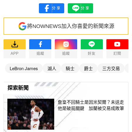
分享
分享
將NOWNEWS加入你喜愛的新聞來源
APP
追蹤
追蹤
好友
訂閱
LeBron James
湖人
騎士
爵士
三方交易
探索新聞
詹皇不回騎士是因米契爾？未送走
他是破局關鍵 加蘭被交易成敗筆