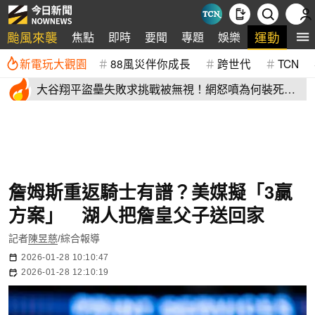
颱風來襲
運動
焦點
即時
要聞
專題
娛樂
全
新電玩大觀園
88風災伴你成長
跨世代
TCN
大谷翔平盜壘失敗求挑戰被無視！網怒噴為何裝死？
道奇教頭揭秘了
詹姆斯重返騎士有譜？美媒擬「3贏
方案」 湖人把詹皇父子送回家
記者
陳昱慈
/綜合報導
2026-01-28 10:10:47
2026-01-28 12:10:19