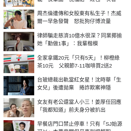
周杰倫遭傳和女股東有私生子！杰威
爾一早急發聲 怒批狗仔博流量
律師騙走慈濟10億水很深？同業揶揄
她「勤做1事」：我輩楷模
全家拿鐵20元「只有5天」！柳橙綠
茶10元 父親節7-11咖啡買2送2
台玻總裁出軌當紅女星！沈時華「生
女兒」後遭拋棄 捲詐欺案神隱
女友有老公還當人小三！姜厚任回應
「我都知道」前夫身分被扒出
早餐店門口禁止停車！只有「SJ始源