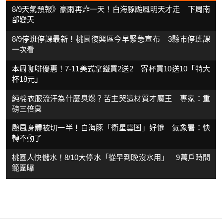
8/9天氣預報》豪雨再炸一天！白海豚颱風明天才走 下周南
部變天
8/9停班停課最新！桃園復興區今早緊急宣布 3縣市停班課
一次看
本周咖啡優惠！7-11美式拿鐵買2送2 寄杯買10送10「特大
杯18元」
純棉衣服流汗為什麼臭爆？苦主哭這材質才魔王 專家：重
磅三倍臭
颱風身體被切一半！白海豚「衛星雲圖」好慘 氣象署：快
轉不動了
桃園人快儲水！8/10大停水「從早到晚沒水用」 9萬戶時間
範圍曝