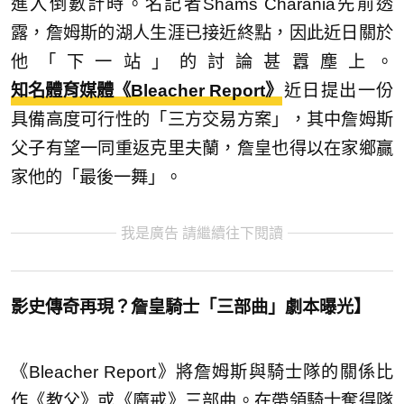
進入倒數計時。名記者Shams Charania先前透
露，詹姆斯的湖人生涯已接近終點，因此近日關於
他「下一站」的討論甚囂塵上。
知名體育媒體《Bleacher Report》
近日提出一份
具備高度可行性的「三方交易方案」，其中詹姆斯
父子有望一同重返克里夫蘭，詹皇也得以在家鄉贏
家他的「最後一舞」。
我是廣告 請繼續往下閱讀
影史傳奇再現？詹皇騎士「三部曲」劇本曝光】
《Bleacher Report》將詹姆斯與騎士隊的關係比
作《教父》或《魔戒》三部曲。在帶領騎士奪得隊