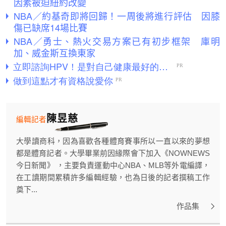
因素被迫紐約改變
NBA／約基奇即將回歸！一周後將進行評估 因膝
傷已缺席14場比賽
NBA／勇士、熱火交易方案已有初步框架 庫明
加、威金斯互換東家
陳昱慈
編輯記者
大學讀商科，因為喜歡各種體育賽事所以一直以來的夢想
都是體育記者。大學畢業前因緣際會下加入《NOWNEWS
今日新聞》 ，主要負責運動中心NBA、MLB等外電編譯，
在工讀期間累積許多編輯經驗，也為日後的記者撰稿工作
奠下...
作品集