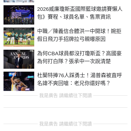
2026威廉瓊斯盃國際籃球邀請賽懶人
包》賽程、球員名單、售票資訊
中職／陳義信合體洪一中開球！婉拒
假日飛刀手招牌拉弓親曝原因
為何CBA球員都沒打瓊斯盃？高國豪
為何打白隊？張承中一次說清楚
杜蘭特捧76人踩勇士！湯普森被直呼
名諱不爽回嗆：老兄你還好嗎？
我是廣告 請繼續往下閱讀
我是廣告 請繼續往下閱讀