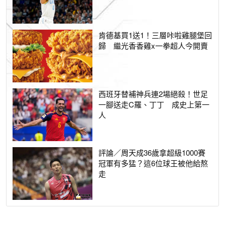
肯德基買1送1！三層咔啦雞腿堡回
歸 繼光香香雞x一拳超人今開賣
西班牙替補神兵連2場絕殺！世足
一腳送走C羅、丁丁 成史上第一
人
評論／周天成36歲拿超級1000賽
冠軍有多猛？這6位球王被他給熬
走