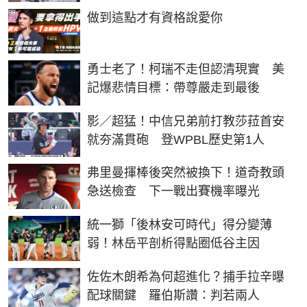
PR
做到這點才有資格說愛你
勇士老了！柯瑞不走但認清現實 美
記爆悲情目標：帶尊嚴走到最後
影／超猛！中信兄弟前打教莎菈首安
就夯滿貫砲 登WPBL歷史第1人
弗里曼揮棒後突然被換下！道奇教頭
急送檢查 下一戰出賽機率曝光
統一獅「後林安可時代」得分變薄
弱！林岳平剖析得點圈低谷主因
佐佐木朗希為何超進化？捕手拉辛曝
配球關鍵 羅伯斯讚：判若兩人