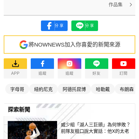
作品集
分享
分享
將NOWNEWS加入你喜愛的新聞來源
APP
追蹤
追蹤
好友
訂閱
字母哥
紐約尼克
阿德托昆博
哈勒戴
布朗森
探索新聞
威少組「湖人三巨頭」為何慘敗？
前隊友粗口說大實話：他X的太老