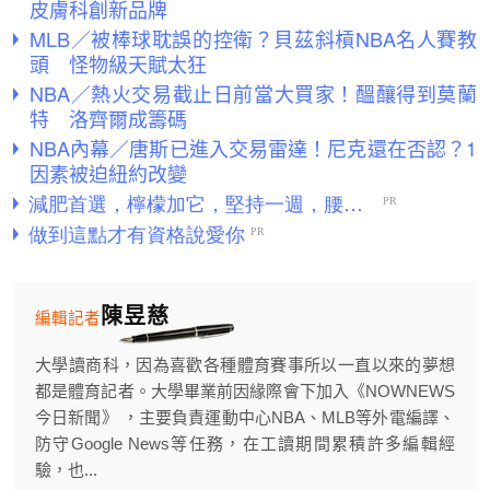
皮膚科創新品牌
MLB／被棒球耽誤的控衛？貝茲斜槓NBA名人賽教
頭 怪物級天賦太狂
NBA／熱火交易截止日前當大買家！醞釀得到莫蘭
特 洛齊爾成籌碼
NBA內幕／唐斯已進入交易雷達！尼克還在否認？1
因素被迫紐約改變
陳昱慈
編輯記者
大學讀商科，因為喜歡各種體育賽事所以一直以來的夢想
都是體育記者。大學畢業前因緣際會下加入《NOWNEWS
今日新聞》 ，主要負責運動中心NBA、MLB等外電編譯、
防守Google News等任務，在工讀期間累積許多編輯經
驗，也...