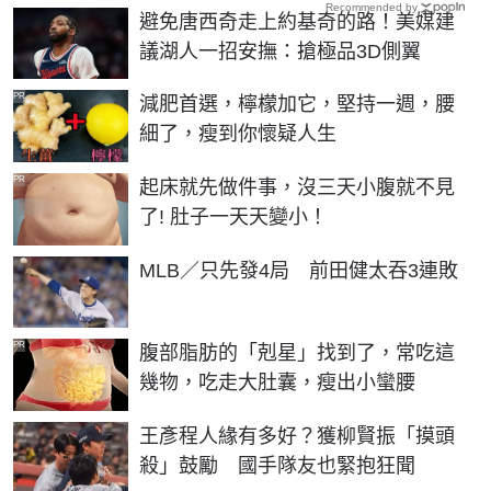
Recommended by
避免唐西奇走上約基奇的路！美媒建
議湖人一招安撫：搶極品3D側翼
PR
減肥首選，檸檬加它，堅持一週，腰
細了，瘦到你懷疑人生
PR
起床就先做件事，沒三天小腹就不見
了! 肚子一天天變小！
MLB／只先發4局 前田健太吞3連敗
PR
腹部脂肪的「剋星」找到了，常吃這
幾物，吃走大肚囊，瘦出小蠻腰
王彥程人緣有多好？獲柳賢振「摸頭
殺」鼓勵 國手隊友也緊抱狂聞