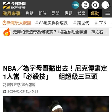
颱風來襲
運動
焦點
即時
要聞
專題
娛樂
全
新電玩大觀園
88風災伴你成長
跨世代
TCN
史庫柏去道奇為何被罵？1段話惹毛全聯盟 神之右
手：別迷失自己
NBA／為字母哥豁出去！尼克傳鎖定
1人當「必殺技」 組超級三巨頭
記者
陳昱慈
/綜合報導
2026-01-28 11:45:31