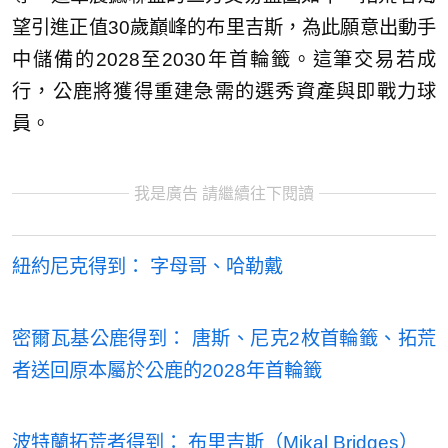
望引進正值30歲巔峰的布里吉斯，為此願意出動手
中儲備的2028至2030年首輪籤。這筆交易若成
行，公鹿將獲得重建急需的選秀資產與即戰力球
員。
我是廣告 請繼續往下閱讀
紐約尼克得到： 字母哥、哈勒戴
密爾瓦基公鹿得到： 唐斯、尼克2枚首輪籤、拓荒
者送回原本屬於公鹿的2028年首輪籤
波特蘭拓荒者得到： 布里吉斯
（Mikal Bridges）