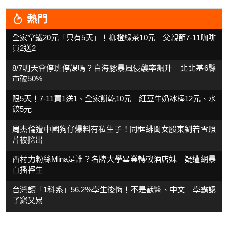
熱門
全家拿鐵20元「只有5天」！柳橙綠茶10元 父親節7-11咖啡
買2送2
8/7明天會停班停課嗎？白海豚暴風侵襲率飆升 北北基6縣
市破50%
限5天！7-11買1送1、全家餅乾10元 紅豆牛奶冰棒12元、水
餃5元
周杰倫遭中國狗仔爆料有私生子！同框緋聞女股東劉若雪照
片被挖出
西村力粉絲Mina是誰？名牌大學畢業轉戰酒店妹 疑遭網暴
直播輕生
台灣讀「1科系」56.2%學生後悔！不是獸醫、中文 學霸認
了窮又累