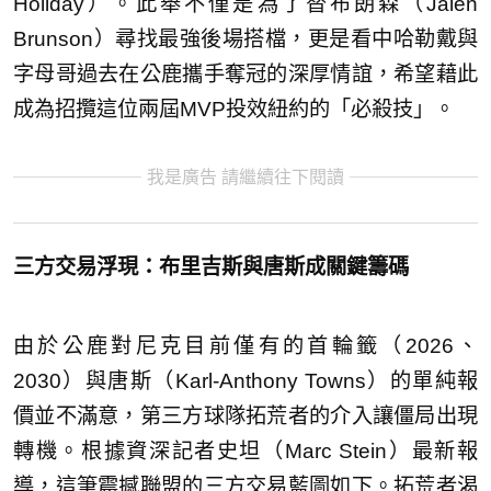
Holiday）。此舉不僅是為了替布朗森（Jalen
Brunson）尋找最強後場搭檔，更是看中哈勒戴與
字母哥過去在公鹿攜手奪冠的深厚情誼，希望藉此
成為招攬這位兩屆MVP投效紐約的「必殺技」。
我是廣告 請繼續往下閱讀
三方交易浮現：
布里吉斯
與唐斯成關鍵籌碼
由於公鹿對尼克目前僅有的首輪籤（2026、
2030）與唐斯（Karl-Anthony Towns）的單純報
價並不滿意，第三方球隊拓荒者的介入讓僵局出現
轉機。根據資深記者史坦（Marc Stein）最新報
導，這筆震撼聯盟的三方交易藍圖如下。拓荒者渴