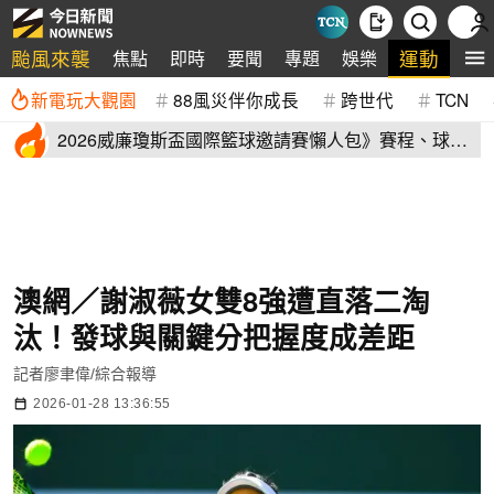
颱風來襲
運動
焦點
即時
要聞
專題
娛樂
全
新電玩大觀園
88風災伴你成長
跨世代
TCN
2026威廉瓊斯盃國際籃球邀請賽懶人包》賽程、球員
名單、售票資訊
澳網／謝淑薇女雙8強遭直落二淘
汰！發球與關鍵分把握度成差距
記者廖聿偉/綜合報導
2026-01-28 13:36:55