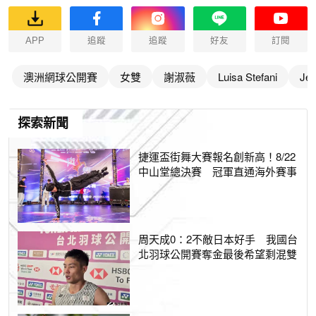
APP
追蹤
追蹤
好友
訂閱
澳洲網球公開賽
女雙
謝淑薇
Luisa Stefani
Jel
探索新聞
捷運盃街舞大賽報名創新高！8/22
中山堂總決賽 冠軍直通海外賽事
周天成0：2不敵日本好手 我國台
北羽球公開賽奪金最後希望剩混雙