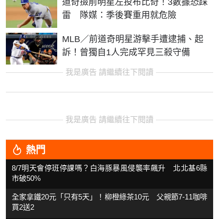
道奇撿前明星左投布比奇！3數據恐踩
雷 隊媒：季後賽重用就危險
MLB／前道奇明星游擊手遭逮捕、起
訴！曾獨自1人完成罕見三殺守備
我是廣告 請繼續往下閱讀
我是廣告 請繼續往下閱讀
熱門
8/7明天會停班停課嗎？白海豚暴風侵襲率飆升 北北基6縣
市破50%
全家拿鐵20元「只有5天」！柳橙綠茶10元 父親節7-11咖啡
買2送2