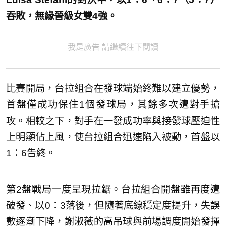
吞敗，無緣晉級女雙4強。
我是廣告 請繼續往下閱讀
比賽開局，台拉組合在發球端始終難以建立優勢，
首盤僅成功保住1個發球局，其餘多次遭對手搶
攻。相較之下，對手在一發成功率與接發球壓迫性
上明顯佔上風，使台拉組合迅速陷入被動，首盤以
1：6告終。
第2盤戰局一度呈現拉鋸。台拉組合開盤雖再度遭
破發、以0：3落後，但隨著底線穩定度提升，失誤
數逐漸下降，謝淑薇的高吊球與前場調度開始發揮