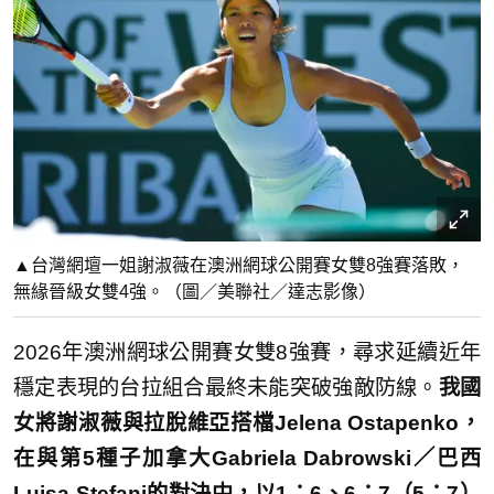
▲台灣網壇一姐謝淑薇在澳洲網球公開賽女雙8強賽落敗，
無緣晉級女雙4強。（圖／美聯社／達志影像）
2026年澳洲網球公開賽女雙8強賽，尋求延續近年
穩定表現的台拉組合最終未能突破強敵防線。
我國
女將謝淑薇與拉脫維亞搭檔Jelena Ostapenko，
在與第5種子加拿大Gabriela Dabrowski／巴西
Luisa Stefani的對決中，以1：6、6：7（5：7）