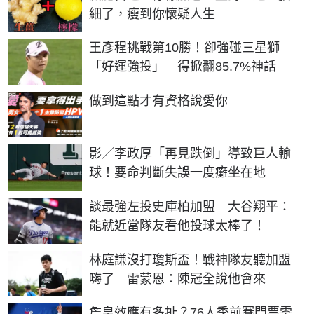
細了，瘦到你懷疑人生
王彥程挑戰第10勝！卻強碰三星獅
「好運強投」 得掀翻85.7%神話
PR
做到這點才有資格說愛你
影／李政厚「再見跌倒」導致巨人輸
球！要命判斷失誤一度癱坐在地
談最強左投史庫柏加盟 大谷翔平：
能就近當隊友看他投球太棒了！
林庭謙沒打瓊斯盃！戰神隊友聽加盟
嗨了 雷蒙恩：陳冠全說他會來
詹皇效應有多扯？76人季前賽門票需