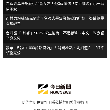
71歲姜厚任認愛小24歲女友！她3歲確信「累世情緣」小一寫
信示愛
西村力粉絲Mina是誰？名牌大學畢業轉戰酒店妹 疑遭網暴
直播輕生
台灣讀「1科系」56.2%學生後悔！不是獸醫、中文 學霸認
了窮又累
發票「5張中1000萬都沒領」！消費地點、明細速看 9/7不
領全充公
防詐聲明
免責聲明
隱私權聲明
著作權聲明