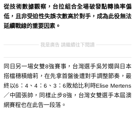
從技術數據觀察，台拉組合全場破發點轉換率偏
低，且非受迫性失誤次數高於對手，成為此役無法
延續戰線的重要因素。
我是廣告 請繼續往下閱讀
同日另一場女雙8強賽事，台灣選手吳芳嫺與日本
搭檔穗積繪莉，在先拿首盤後遭對手調整節奏，最
終以6：4、4：6、3：6敗給比利時Elise Mertens
／中國張帥，同樣止步8強，台灣女雙選手本屆澳
網賽程也在此告一段落。