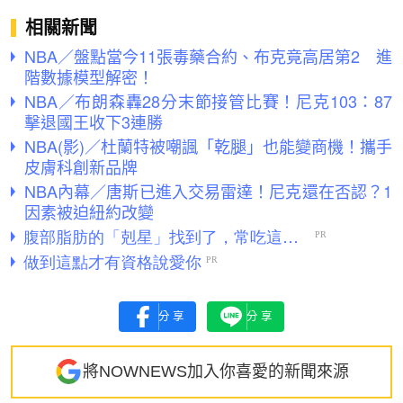
相關新聞
NBA／盤點當今11張毒藥合約、布克竟高居第2 進
階數據模型解密！
NBA／布朗森轟28分末節接管比賽！尼克103：87
擊退國王收下3連勝
NBA(影)／杜蘭特被嘲諷「乾腿」也能變商機！攜手
皮膚科創新品牌
NBA內幕／唐斯已進入交易雷達！尼克還在否認？1
因素被迫紐約改變
分享
分享
將NOWNEWS加入你喜愛的新聞來源