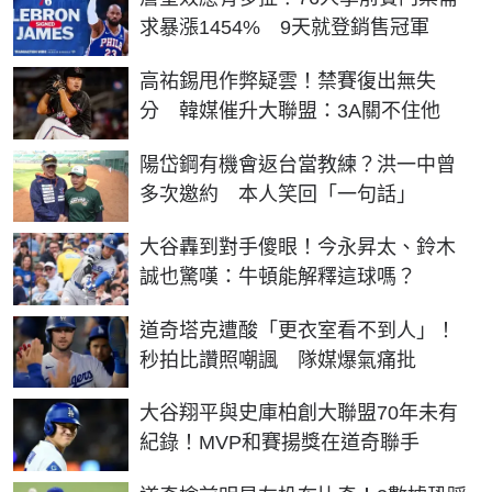
求暴漲1454% 9天就登銷售冠軍
高祐錫甩作弊疑雲！禁賽復出無失
分 韓媒催升大聯盟：3A關不住他
陽岱鋼有機會返台當教練？洪一中曾
多次邀約 本人笑回「一句話」
大谷轟到對手傻眼！今永昇太、鈴木
誠也驚嘆：牛頓能解釋這球嗎？
道奇塔克遭酸「更衣室看不到人」！
秒拍比讚照嘲諷 隊媒爆氣痛批
大谷翔平與史庫柏創大聯盟70年未有
紀錄！MVP和賽揚獎在道奇聯手