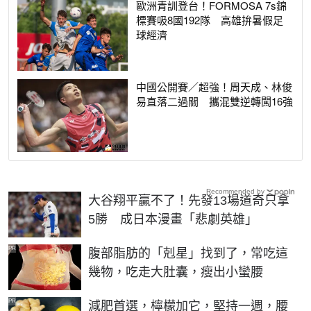
歐洲青訓登台！FORMOSA 7s錦
標賽吸8國192隊 高雄拚暑假足
球經濟
中國公開賽／超強！周天成、林俊
易直落二過關 攜混雙逆轉闖16強
Recommended by
大谷翔平贏不了！先發13場道奇只拿
5勝 成日本漫畫「悲劇英雄」
PR
腹部脂肪的「剋星」找到了，常吃這
幾物，吃走大肚囊，瘦出小蠻腰
PR
減肥首選，檸檬加它，堅持一週，腰