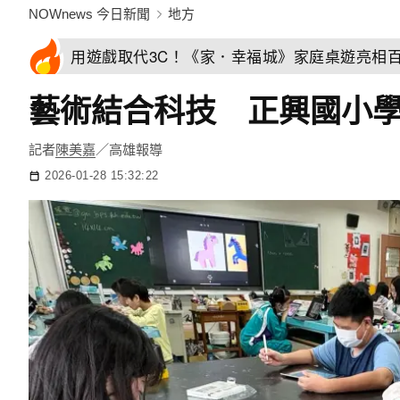
NOWnews 今日新聞
地方
用遊戲取代3C！《家．幸福城》家庭桌遊亮相
藝術結合科技 正興國小學
記者
陳美嘉
／高雄報導
2026-01-28 15:32:22