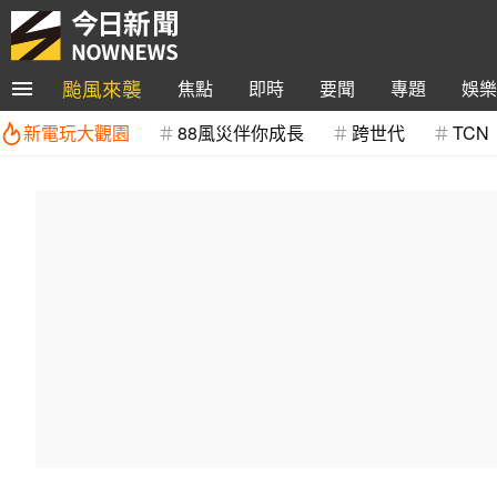
颱風來襲
焦點
即時
要聞
專題
娛樂
新電玩大觀園
88風災伴你成長
跨世代
TCN