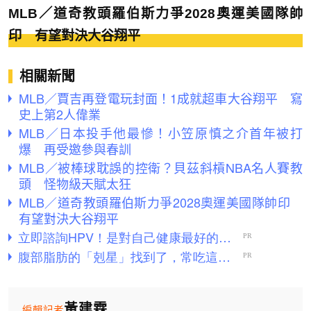
MLB／道奇教頭羅伯斯力爭2028奧運美國隊帥
印 有望對決大谷翔平
相關新聞
MLB／賈吉再登電玩封面！1成就超車大谷翔平 寫
史上第2人偉業
MLB／日本投手他最慘！小笠原慎之介首年被打
爆 再受邀參與春訓
MLB／被棒球耽誤的控衛？貝茲斜槓NBA名人賽教
頭 怪物級天賦太狂
MLB／道奇教頭羅伯斯力爭2028奧運美國隊帥印
有望對決大谷翔平
黃建霖
編輯記者