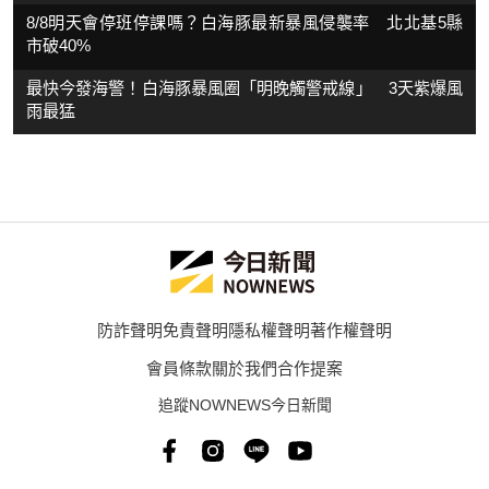
8/8明天會停班停課嗎？白海豚最新暴風侵襲率 北北基5縣
市破40%
最快今發海警！白海豚暴風圈「明晚觸警戒線」 3天紫爆風
雨最猛
防詐聲明
免責聲明
隱私權聲明
著作權聲明
會員條款
關於我們
合作提案
追蹤NOWNEWS今日新聞