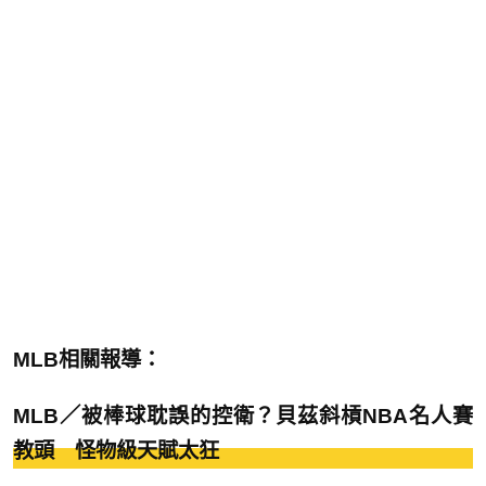
MLB相關報導：
MLB／被棒球耽誤的控衛？貝茲斜槓NBA名人賽
教頭 怪物級天賦太狂