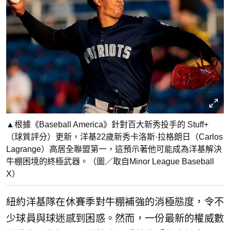
▲根據《Baseball America》針對百大新秀投手的 Stuff+
（球質評分）更新，洋基22歲新秀卡洛斯·拉格朗日（Carlos
Lagrange）高居全聯盟第一，這預示著他可能成為洋基解決
牛棚困境的終極武器。（圖／取自Minor League Baseball
X）
紐約洋基隊在休賽季對牛棚補強的消極態度，令不
少球員與球迷感到困惑。然而，一份最新的權威數