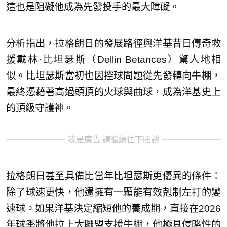
這也是阻礙他成為先發投手的最大障礙。
分析指出，拉格朗日的發展路徑與洋基昔日傳奇救
援戴林·比坦瑟斯（Dellin Betances）驚人地相
似。比坦瑟斯當初也因控球問題從先發轉向牛棚，
最終憑藉著高過頭頂的火球與曲球，成為洋基史上
的頂級守護神。
我是廣告 請繼續往下閱讀
拉格朗日甚至具備比當年比坦瑟斯更優異的條件：
除了球速更快，他還擁有一顆能有效剋制左打的變
速球。如果洋基決定縮短他的養成期，直接在2026
年球季將他拉上大聯盟支援牛棚，他極具侵略性的