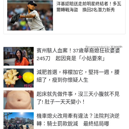
洋基認賠送走前明星終結者！多瓦
爾轉戰海盜 換回2名潛力新秀
Recommended by
賓州駭人血案！37歲華裔媳狂砍婆婆
245刀 起因竟是「小姑要來」
PR
減肥首選，檸檬加它，堅持一週，腰
細了，瘦到你懷疑人生
PR
起床就先做件事，沒三天小腹就不見
了! 肚子一天天變小！
機車熄火改用牽有違法？法院判決逆
轉：騎士罰款銳減 最終結局曝