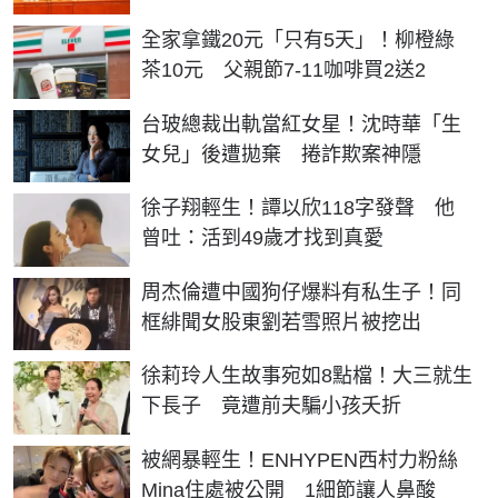
全家拿鐵20元「只有5天」！柳橙綠
茶10元 父親節7-11咖啡買2送2
台玻總裁出軌當紅女星！沈時華「生
女兒」後遭拋棄 捲詐欺案神隱
徐子翔輕生！譚以欣118字發聲 他
曾吐：活到49歲才找到真愛
周杰倫遭中國狗仔爆料有私生子！同
框緋聞女股東劉若雪照片被挖出
徐莉玲人生故事宛如8點檔！大三就生
下長子 竟遭前夫騙小孩夭折
被網暴輕生！ENHYPEN西村力粉絲
Mina住處被公開 1細節讓人鼻酸