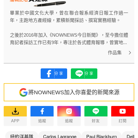
畢業於中國文化大學，曾在聯合報系經濟日報工作過一
年，主跑地方產經線，累積新聞採訪、撰寫實務經驗。
之後於2016年加入《NOWNEWS今日新聞》，至今擔任體
育記者採訪工作已有9年，專注於各式體育報導，曾實地...
作品集
分享
分享
將NOWNEWS加入你喜愛的新聞來源
APP
追蹤
追蹤
好友
訂閱
紐約洋基隊
Carlos Lagrange
Paul Blackburn
Delli