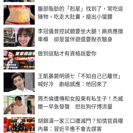
PR
腹部脂肪的「剋星」找到了，常吃這
幾物，吃走大肚囊，瘦出小蠻腰
李冠儀昔控試鏡要坐大腿！廠商應徵
車模 卻是當伴遊還要脫衣驗身
PR
做到這點才有資格說愛你
王凱暴斃明頭七「不知自己已離世」
喊好冷 劇組感應：他回來了
周杰倫遭傳和女股東有私生子！杰威
爾一早急發聲 怒批狗仔博流量
胡錦濤一家三口遭滅門？知情官員曝
內幕：習近平應不會去謀害