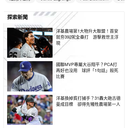
探索新聞
洋基農場第1大物升大聯盟！首安
就夯392呎全壘打 游擊救世主浮
現
國聯MVP專屬大谷翔平？PCA打
再好也沒用 球評「1句話」殺死
比賽
洋基換掉貧打捕手？31轟大砲古德
曼成目標 卻得先犧牲農場第一人