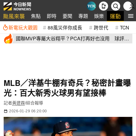
颱風來襲
運動
焦點
即時
要聞
專題
娛樂
全
新電玩大觀園
88風災伴你成長
跨世代
TCN
國聯MVP專屬大谷翔平？PCA打再好也沒用 球評
「1句話」殺死比賽
MLB／洋基牛棚有奇兵？秘密計畫曝
光：百大新秀火球男有望接棒
記者
黃建霖
/綜合報導
2026-01-29 06:20:00