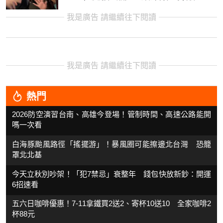
我是廣告 請繼續往下閱讀
我是廣告 請繼續往下閱讀
熱門
2026防空演習台南、高雄今登場！管制時間、高速公路能開
嗎一次看
白海豚颱風路徑「搖擺游」！暴風圈可能擦邊北台灣 恐籠
罩北北基
今天立秋別吵架！「犯7禁忌」衰整年 錢包快放新鈔：開運
6招速看
五六日咖啡優惠！7-11拿鐵買2送2、寄杯10送10 全家咖啡2
杯88元