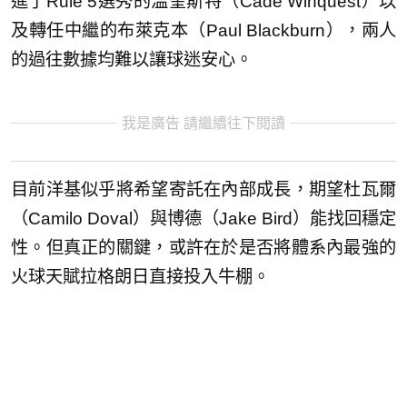
進了Rule 5選秀的溫奎斯特（Cade Winquest）以
及轉任中繼的布萊克本（Paul Blackburn），兩人
的過往數據均難以讓球迷安心。
我是廣告 請繼續往下閱讀
目前洋基似乎將希望寄託在內部成長，期望杜瓦爾
（Camilo Doval）與博德（Jake Bird）能找回穩定
性。但真正的關鍵，或許在於是否將體系內最強的
火球天賦拉格朗日直接投入牛棚。