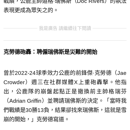
戰績，公鹿主帥道格·瑞佛斯（Doc Rivers）的執法
表現更成為眾矢之的。
我是廣告 請繼續往下閱讀
克勞德砲轟：聘僱瑞佛斯是災難的開始
曾於2022-24球季效力公鹿的前鋒傑·克勞德（Jae
Crowder）週三在社群媒體X上重砲轟擊。他指
出，公鹿隊的崩盤起點正是撤換前主帥格瑞芬
（Adrian Griffin）並聘請瑞佛斯的決定。「當時我
們戰績是30勝13負，結果卻找來瑞佛斯，這就是雪
崩的開始，」克勞德寫道。