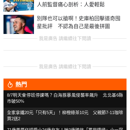
人前監督痛心剖析：人愛輕鬆
別隊也可以搶啊！史庫柏回擊道奇囤
星批評 不認為自己是最後拼圖
我是廣告 請繼續往下閱讀
我是廣告 請繼續往下閱讀
熱門
8/7明天會停班停課嗎？白海豚暴風侵襲率飆升 北北基6縣
市破50%
全家拿鐵20元「只有5天」！柳橙綠茶10元 父親節7-11咖啡
買2送2
71歲姜厚任認愛小24歲女友！她3歲確信「累世情緣」小一寫