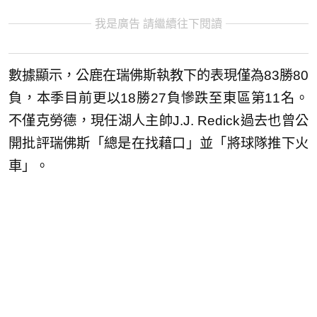
我是廣告 請繼續往下閱讀
數據顯示，公鹿在瑞佛斯執教下的表現僅為83勝80
負，本季目前更以18勝27負慘跌至東區第11名。
不僅克勞德，現任湖人主帥J.J. Redick過去也曾公
開批評瑞佛斯「總是在找藉口」並「將球隊推下火
車」。