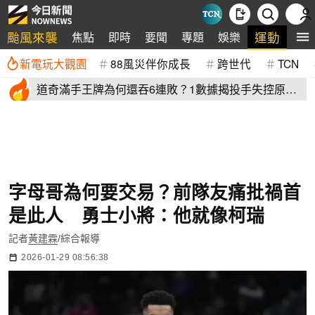
颱風來襲
運動
焦點
即時
要聞
專題
娛樂
全
新電玩大觀園
88風災伴你成長
跨世代
TCN
道奇滿手王牌為何還吞6連敗？1數據揭投手失控原
因 史奈爾成救兵
字母哥為何要交易？前隊友痛批禍首
是此人 勇士小將：他就像柯瑞
記者
黃建霖
/綜合報導
2026-01-29 08:56:38