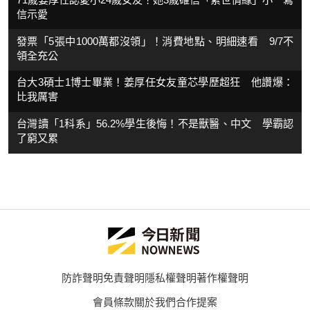
信示愛
發票「5張中1000萬都沒領」！消費地點、明細速看 9/7不
領全充公
台大3碩士1博士畢業！姜厚任女友童芯學歷超狂 他讚爆：
比我厲害
台灣讀「1科系」56.2%學生後悔！不是獸醫、中文 學霸認
了窮又累
防詐聲明
免責聲明
隱私權聲明
著作權聲明
會員條款
關於我們
合作提案