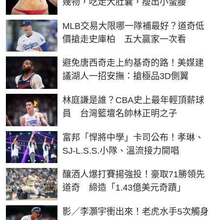
幾物，吃走大肚囊，瘦出小蠻腰
MLB交易大限哪一隊補最好？道奇低
價搶走史庫柏 五大贏家一次看
避免唐西奇走上約基奇的路！美媒建
議湖人一招安撫：搶極品3D側翼
林庭謙是誰？CBA史上最年輕頂薪球
員 台灣籃壇名帥林正明之子
富邦「悍將中學」卡司公布！孝琳、
SJ-L.S.S.小隊、溫流接力開唱
釀酒人爆打賽揚強投！豪取71勝領先
道奇 締造「1.43億美元奇蹟」
影／李灝宇衝出來！老虎水手5次觸身