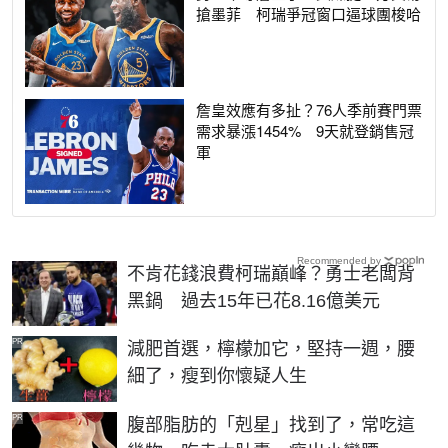
搶墨菲 柯瑞爭冠窗口逼球團梭哈
詹皇效應有多扯？76人季前賽門票
需求暴漲1454% 9天就登銷售冠
軍
Recommended by
不肯花錢浪費柯瑞巔峰？勇士老闆背
黑鍋 過去15年已花8.16億美元
PR
減肥首選，檸檬加它，堅持一週，腰
細了，瘦到你懷疑人生
PR
腹部脂肪的「剋星」找到了，常吃這