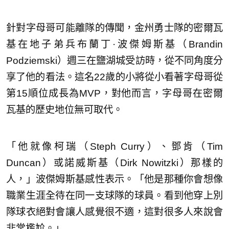
針對字母哥可能離隊的傳聞，金州勇士隊的密爾瓦
基在地子弟兵布蘭丁·波傑姆斯基（Brandin
Podziemski）週三在鹽湖城受訪時，從不同角度分
享了他的看法。這名22歲的小將從小看著字母哥從
第15順位成長為MVP，對他而言，字母哥在密爾
瓦基的歷史地位無可取代。
「他就像柯瑞（Steph Curry）、鄧肯（Tim
Duncan）或諾威斯基（Dirk Nowitzki）那樣的
人，」波傑姆斯基感性表示。「他是那種你會想像
職業生涯全待在同一支球隊的球員。看到他穿上別
隊球衣絕對會讓人感覺很不適，這對很多人來說會
非常尷尬。」