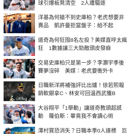
球引爆板凳清空 2人遭驅逐
洋基為何搶不到史庫柏？老虎想要非
賣品 凱許曼拒當盤子：給不起
道奇為何狂囤8名左投？美媒直呼太瘋
狂 1數據讓三大勁敵頭皮發麻
交易史庫柏只是第一步？李灝宇季後
賽夢沒碎 美媒：老虎要衝外卡
日職新洋將補強評比出爐！徐若熙報
銷軟銀拿C、林安可回溫西武獲B
大谷翔平「1舉動」讓道奇教頭超感
動 羅伯斯：畢竟我不會讀心術
澤村賞恐消失？日職本季0人達標 巨