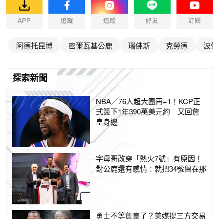
APP
追蹤
追蹤
好友
訂閱
阿德托昆博
密爾瓦基公鹿
瑞佛斯
克勞德
波傑
探索新聞
NBA／76人超大團再+1！KCP正
式簽下1年390萬美元約 又回詹
皇身邊
字母哥改穿「熱火7號」有原因！
對公鹿還有感情：就把34號留在那
勇士不等詹皇了？美媒提三方交易