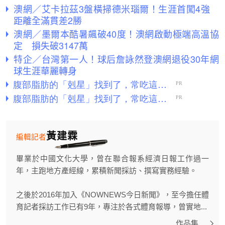
澳網／艾卡拉茲3盤橫掃德米瑙爾！生涯首闖4強
距離全滿貫差2勝
澳網／墨爾本酷暑飆破40度！澳網啟動極端高溫協
定 損失破3147萬
特企／台灣第一人！球后詹詠然登澳網退役30年網
球生涯華麗轉身
黃建霖
編輯記者
畢業於中國文化大學，曾在聯合報系經濟日報工作過一
年，主跑地方產經線，累積新聞採訪、撰寫實務經驗。
之後於2016年加入《NOWNEWS今日新聞》，至今擔任體
育記者採訪工作已有9年，專注於各式體育報導，曾實地...
作品集