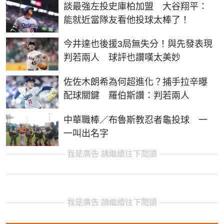
談最強左投史庫柏加盟 大谷翔平：
能就近當隊友看他投球太棒了！
今井達也後援3局無失分！與先發表現
判若兩人 球評也讚嘆太美妙
佐佐木朗希為何超進化？捕手拉辛曝
配球關鍵 羅伯斯讚：判若兩人
中華職棒／布魯斯教忍者龜投球 一
一叫出名字
我是廣告 請繼續往下閱讀
我是廣告 請繼續往下閱讀