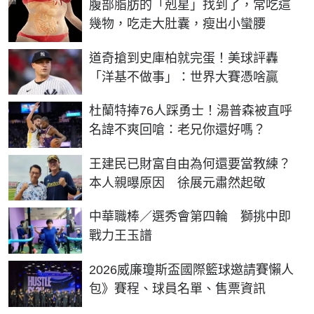
腹部脂肪的「剋星」找到了，常吃這
幾物，吃走大肚囊，瘦出小蠻腰
道奇搶到史庫柏就完蛋！美球評轟
「洋基不做事」：世界大賽憑啥贏
杜蘭特捧76人踩勇士！湯普森被直呼
名諱不爽回嗆：老兄你還好嗎？
王建民已財富自由為何還要當教練？
本人親曝原因 徐展元肅然起敬
中華職棒／選秀會第四輪 獅挑中即
戰力王玉譜
2026威廉瓊斯盃國際籃球邀請賽懶人
包》賽程、球員名單、售票資訊