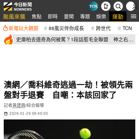
颱風來襲
運動
焦點
即時
要聞
專題
娛樂
全
新電玩大觀園
88風災伴你成長
跨世代
TCN
史庫柏去道奇為何被罵？1段話惹毛全聯盟 神之右
手：別迷失自己
澳網／喬科維奇逃過一劫！被領先兩
盤對手退賽 自嘲：本該回家了
記者
黃建霖
/綜合報導
2026-01-29 09:40:03