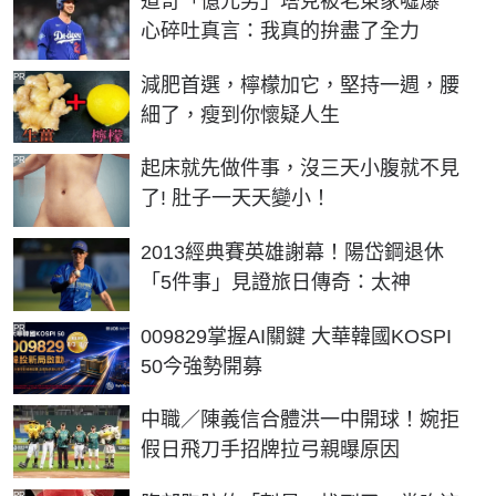
道奇「億元男」塔克被老東家噓爆
心碎吐真言：我真的拚盡了全力
PR
減肥首選，檸檬加它，堅持一週，腰
細了，瘦到你懷疑人生
PR
起床就先做件事，沒三天小腹就不見
了! 肚子一天天變小！
2013經典賽英雄謝幕！陽岱鋼退休
「5件事」見證旅日傳奇：太神
PR
009829掌握AI關鍵 大華韓國KOSPI
50今強勢開募
中職／陳義信合體洪一中開球！婉拒
假日飛刀手招牌拉弓親曝原因
PR