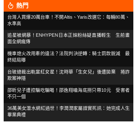
熱門
台灣人買爆20萬台車！不開Altis、Yaris改選它：每輛80萬、
水準高
追星被網暴！ENHYPEN日本正妹粉絲疑直播輕生 生前畫
面全網瘋傳
機車熄火改用牽的違法？法院判決逆轉：騎士罰款銳減 最
終結局曝
台玻總裁出軌當紅女星！沈時華「生女兒」後遭拋棄 捲詐
欺案神隱
邵昕兒子遭控騙吃騙喝！邵逸翔嗑海底撈只帶10元 受害者
不只一個
36萬美女潛水網紅過世！李潤潤家屬證實死訊：她完成人生
畢業典禮