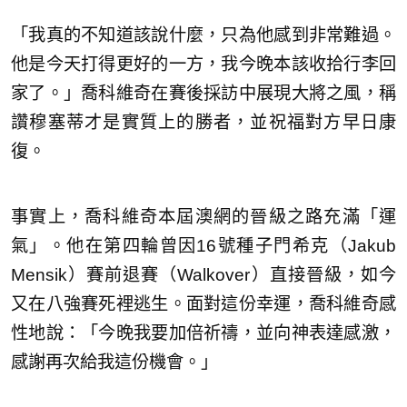
「我真的不知道該說什麼，只為他感到非常難過。
他是今天打得更好的一方，我今晚本該收拾行李回
家了。」喬科維奇在賽後採訪中展現大將之風，稱
讚穆塞蒂才是實質上的勝者，並祝福對方早日康
復。
事實上，喬科維奇本屆澳網的晉級之路充滿「運
氣」。他在第四輪曾因16號種子門希克（Jakub
Mensik）賽前退賽（Walkover）直接晉級，如今
又在八強賽死裡逃生。面對這份幸運，喬科維奇感
性地說：「今晚我要加倍祈禱，並向神表達感激，
感謝再次給我這份機會。」