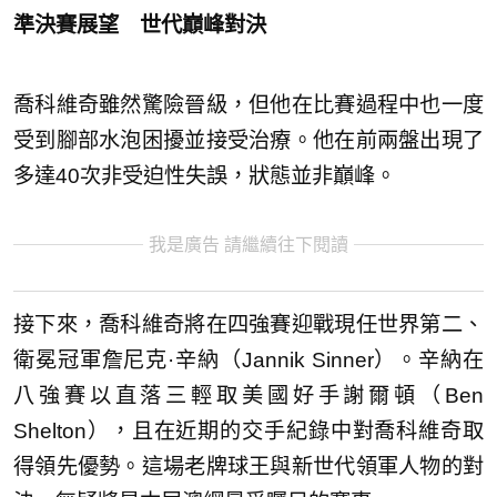
準決賽展望 世代巔峰對決
喬科維奇雖然驚險晉級，但他在比賽過程中也一度
受到腳部水泡困擾並接受治療。他在前兩盤出現了
多達40次非受迫性失誤，狀態並非巔峰。
我是廣告 請繼續往下閱讀
接下來，喬科維奇將在四強賽迎戰現任世界第二、
衛冕冠軍詹尼克·辛納（Jannik Sinner）。辛納在
八強賽以直落三輕取美國好手謝爾頓（Ben
Shelton），且在近期的交手紀錄中對喬科維奇取
得領先優勢。這場老牌球王與新世代領軍人物的對