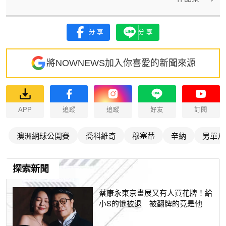
分享
分享
將NOWNEWS加入你喜愛的新聞來源
APP
追蹤
追蹤
好友
訂閱
澳洲網球公開賽
喬科維奇
穆塞蒂
辛納
男單八
探索新聞
蔡康永東京畫展又有人買花牌！給
小S的慘被退 被翻牌的竟是他