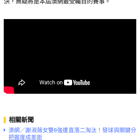
決，無疑將是本屆澳網最受矚目的賽事。
相關新聞
澳網／謝淑薇女雙8強遭直落二淘汰！發球與關鍵分
把握度成差距