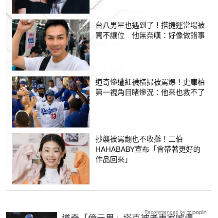
台八男星也遇到了！搭捷運當場被
罵不讓位 他無奈嘆：好像做錯事
道奇慘遭紅襪橫掃被罵爆！史庫柏
第一視角目睹慘況：他來也救不了
抄襲被罵翻也不收攤！二伯
HAHABABY宣布「會帶著更好的
作品回來」
Recommended by